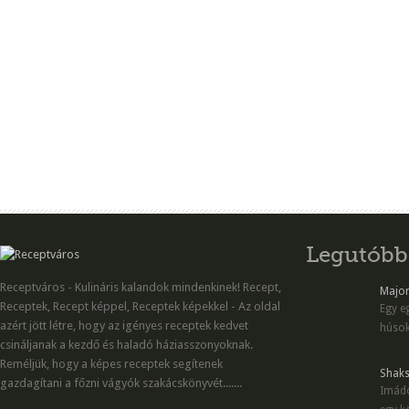
Legutóbb
Receptváros - Kulináris kalandok mindenkinek! Recept,
Majon
Receptek, Recept képpel, Receptek képekkel - Az oldal
Egy eg
azért jött létre, hogy az igényes receptek kedvet
húsok
csináljanak a kezdő és haladó háziasszonyoknak.
Reméljük, hogy a képes receptek segítenek
Shaks
gazdagítani a főzni vágyók szakácskönyvét.......
Imádo