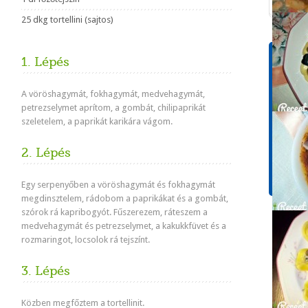
25 dkg tortellini (sajtos)
Tápér
1. Lépés
1 adagr
A vöröshagymát, fokhagymát, medvehagymát,
Energ
610 k
petrezselymet aprítom, a gombát, chilipaprikát
szeletelem, a paprikát karikára vágom.
Koles
33 m
2. Lépés
Cuko
6,6 g
Egy serpenyőben a vöröshagymát és fokhagymát
megdinsztelem, rádobom a paprikákat és a gombát,
szórok rá kapribogyót. Fűszerezem, ráteszem a
medvehagymát és petrezselymet, a kakukkfüvet és a
rozmaringot, locsolok rá tejszínt.
3. Lépés
Közben megfőztem a tortellinit.