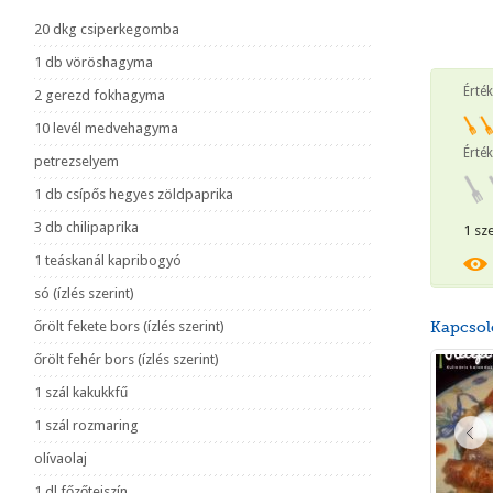
20 dkg csiperkegomba
1 db vöröshagyma
Érté
2 gerezd fokhagyma
10 levél medvehagyma
Érték
petrezselyem
1 db csípős hegyes zöldpaprika
3 db chilipaprika
1 sz
1 teáskanál kapribogyó
só (ízlés szerint)
őrölt fekete bors (ízlés szerint)
Kapcsol
őrölt fehér bors (ízlés szerint)
1 szál kakukkfű
1 szál rozmaring
olívaolaj
1 dl főzőtejszín