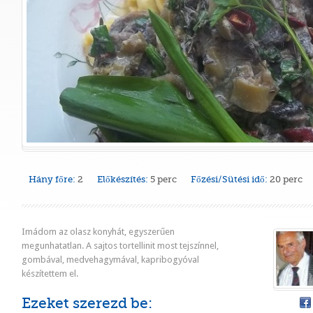
Hány főre:
2
Előkészítés:
5 perc
Főzési/Sütési idő:
20 perc
Imádom az olasz konyhát, egyszerűen
megunhatatlan. A sajtos tortellinit most tejszínnel,
gombával, medvehagymával, kapribogyóval
készítettem el.
Ezeket szerezd be: