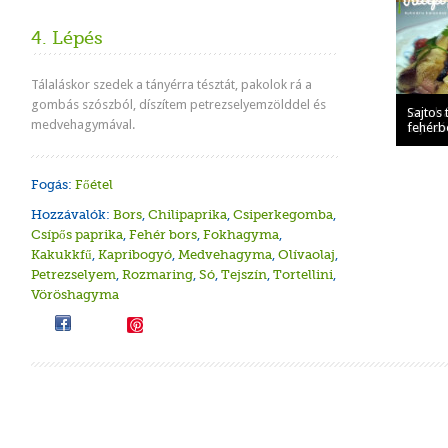
4. Lépés
Tálaláskor szedek a tányérra tésztát, pakolok rá a
gombás szószból, díszítem petrezselyemzölddel és
Sajtos 
Gombás 
Sajtos 
medvehagymával.
szardín
Sajtos t
Húsvéti 
sajtszó
fehérb
Fogás:
Főétel
Hozzávalók:
Bors
,
Chilipaprika
,
Csiperkegomba
,
Csípős paprika
,
Fehér bors
,
Fokhagyma
,
Kakukkfű
,
Kapribogyó
,
Medvehagyma
,
Olívaolaj
,
Petrezselyem
,
Rozmaring
,
Só
,
Tejszín
,
Tortellini
,
Vöröshagyma
Save