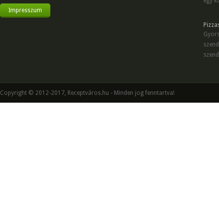
egy kö
Impresszum
Pizza
Gyors
szend
szend
Copyright © 2012-2017, Receptváros.hu - Minden jog fenntartva!