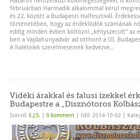
Hazai és nemzetközi különlegességeket is kóst
februárban Harmadik alkalommal kerül megren
és 22. között a Budapesti Halfesztivál. Érdekess
történetében, hogy az érdeklődők számának n
eddig minden évben költözni „kényszerült” az 
ben a Vajdahunyadvár ad otthont a III. Budapest
A halételek szerelmeseinek kedvezve...
Vidéki árakkal és falusi ízekkel ér
Budapestre a „Disznótoros Kolbász
Szerző:
E.J.S.
|
0 komment
|
Idő: 2014-10-02
|
Kateg