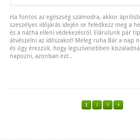
Ha fontos az egészség számodra, akkor áprilisb
szeszélyes időjárás idején se feledkezz meg a he
és a nátha elleni védekezésről. Elárulunk pár ti
átvészelni az időszakot! Meleg ruha Bár a nap 
és úgy érezzük, hogy legszívesebben kiszaladn
napozni, azonban ezt...
1
2
3
4