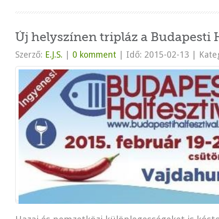
Új helyszínen tripláz a Budapesti 
Szerző:
E.J.S.
|
0 komment
|
Idő: 2015-02-13
|
Kateg