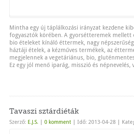
Mintha egy új táplálkozási irányzat kezdene ki
fogyasztók körében. A gyorsétteremek mellett 
bio ételeket kínáló éttermek, nagy népszerűsé
háztáji ételek, a kézműves termékek, az étterm
megjelennek a vegetáriánus, bio, gluténmentes
Ez egy jól menő iparág, misszió és népnevelés, v
Tavaszi sztárdiéták
Szerző:
E.J.S.
|
0 komment
|
Idő: 2013-04-28
|
Kateg