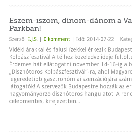
Eszem-iszom, dínom-dánom a Vas
Parkban!
Szerző:
E.J.S.
|
0 komment
|
Idő: 2014-07-22
|
Kateg
Vidéki árakkal és falusi ízekkel érkezik Budapes
Kolbászfesztivál A télhez közeledve ideje feltöl
Érdemes hát ellátogatni november 14-16-ig a 
„Disznótoros Kolbászfesztivál”-ra, ahol Magyar
legeredetibb gasztronómiai szenzációjára szám
látogatók! A szervezők Budapestre hozzák az er
hagyományőrző disznótoros hangulatot. A re
celebmentes, kifejezetten...