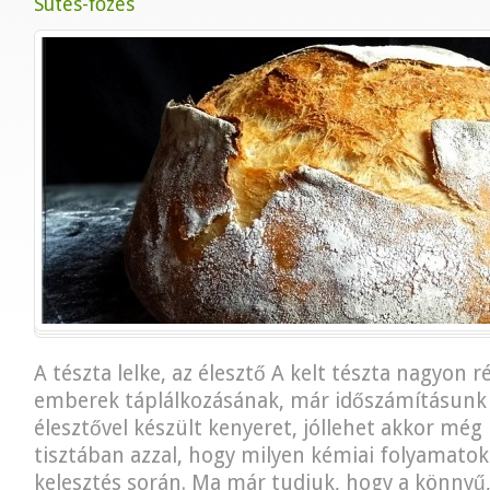
Sütés-főzés
A tészta lelke, az élesztő A kelt tészta nagyon r
emberek táplálkozásának, már időszámításunk e
élesztővel készült kenyeret, jóllehet akkor még
tisztában azzal, hogy milyen kémiai folyamatok
kelesztés során. Ma már tudjuk, hogy a könnyű, 