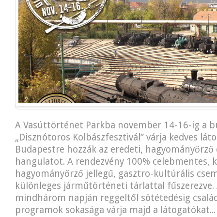
A Vasúttörténet Parkba november 14-16-ig a b
„Disznótoros Kolbászfesztivál” várja kedves láto
Budapestre hozzák az eredeti, hagyományőrző 
hangulatot. A rendezvény 100% celebmentes, k
hagyományőrző jellegű, gasztro-kultúrális csem
különleges járműtörténeti tárlattal fűszerezve
mindhárom napján reggeltől sötétedésig család
programok sokasága várja majd a látogatókat...