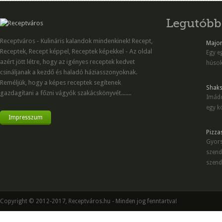
Legutóbb
Receptváros - Kulináris kalandok mindenkinek! Recept,
Majon
Receptek, Recept képpel, Receptek képekkel - Az oldal
Egy eg
azért jött létre, hogy az igényes receptek kedvet
húsok
csináljanak a kezdő és haladó háziasszonyoknak.
Reméljük, hogy a képes receptek segítenek
Shaks
gazdagítani a főzni vágyók szakácskönyvét.......
Imádo
egy kö
Impresszum
Pizza
Gyors
szend
szend
Copyright © 2012-2017, Receptváros.hu - Minden jog fenntartva!