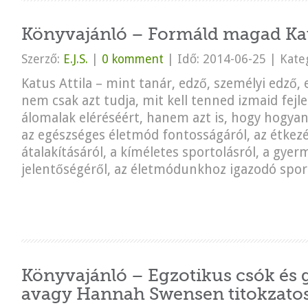
Könyvajánló – Formáld magad Katu
Szerző:
E.J.S.
|
0 komment
|
Idő: 2014-06-25
|
Kateg
Katus Attila – mint tanár, edző, személyi edző,
nem csak azt tudja, mit kell tenned izmaid fejle
álomalak eléréséért, hanem azt is, hogy hogya
az egészséges életmód fontosságáról, az étkezé
átalakításáról, a kíméletes sportolásról, a gyer
jelentőségéről, az életmódunkhoz igazodó sport
Könyvajánló – Egzotikus csók és 
avagy Hannah Swensen titokzatos 