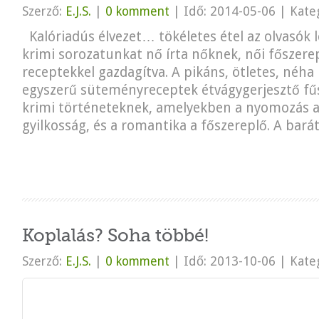
Szerző:
E.J.S.
|
0 komment
|
Idő: 2014-05-06
|
Kateg
Kalóriadús élvezet… tökéletes étel az olvasók 
krimi sorozatunkat nő írta nőknek, női főszerep
receptekkel gazdagítva. A pikáns, ötletes, néh
egyszerű süteményreceptek étvágygerjesztő fű
krimi történeteknek, amelyekben a nyomozás a
gyilkosság, és a romantika a főszereplő. A baráts
Koplalás? Soha többé!
Szerző:
E.J.S.
|
0 komment
|
Idő: 2013-10-06
|
Kateg