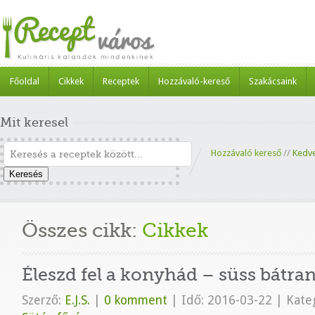
Főoldal
Cikkek
Receptek
Hozzávaló-kereső
Szakácsaink
Mit keresel
Hozzávaló kereső
//
Kedv
Keresés
Összes cikk:
Cikkek
Éleszd fel a konyhád – süss bátran
Szerző:
E.J.S.
|
0 komment
|
Idő: 2016-03-22
|
Kateg