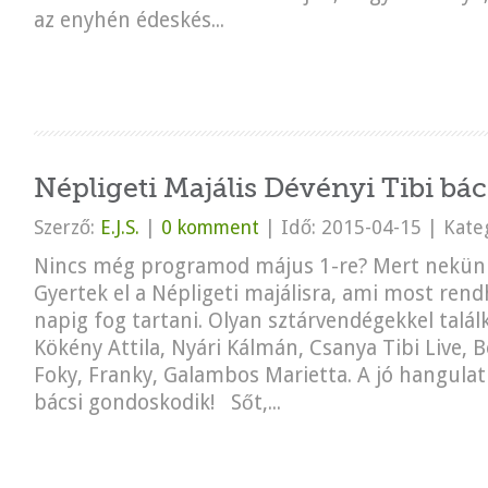
az enyhén édeskés...
Népligeti Majális Dévényi Tibi bác
Szerző:
E.J.S.
|
0 komment
|
Idő: 2015-04-15
|
Kateg
Nincs még programod május 1-re? Mert nekünk
Gyertek el a Népligeti majálisra, ami most re
napig fog tartani. Olyan sztárvendégekkel talá
Kökény Attila, Nyári Kálmán, Csanya Tibi Live, Be
Foky, Franky, Galambos Marietta. A jó hangulat
bácsi gondoskodik! Sőt,...