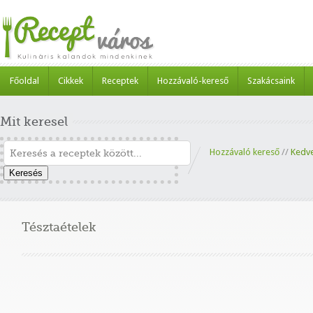
Főoldal
Cikkek
Receptek
Hozzávaló-kereső
Szakácsaink
Mit keresel
Hozzávaló kereső
//
Kedv
Keresés
Tésztaételek