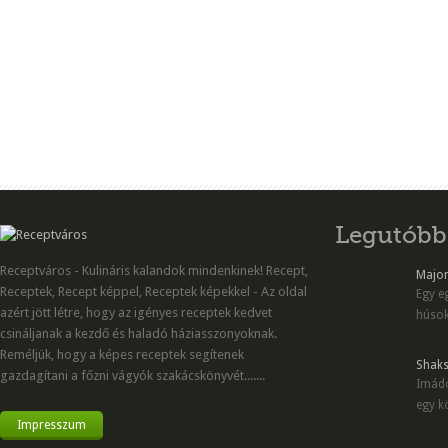
Legutóbb
Receptváros - Kulináris kalandok mindenkinek! Recept,
Majon
Receptek, Recept képpel, Receptek képekkel - Az oldal
Egy eg
azért jött létre, hogy az igényes receptek kedvet
húsok
csináljanak a kezdő és haladó háziasszonyoknak.
Reméljük, hogy a képes receptek segítenek
Shaks
gazdagítani a főzni vágyók szakácskönyvét.......
Imádo
egy kö
Impresszum