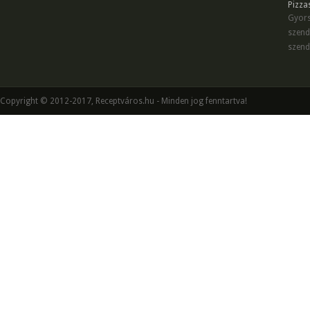
Pizza
Gyors
szend
szend
Copyright © 2012-2017, Receptváros.hu - Minden jog fenntartva!