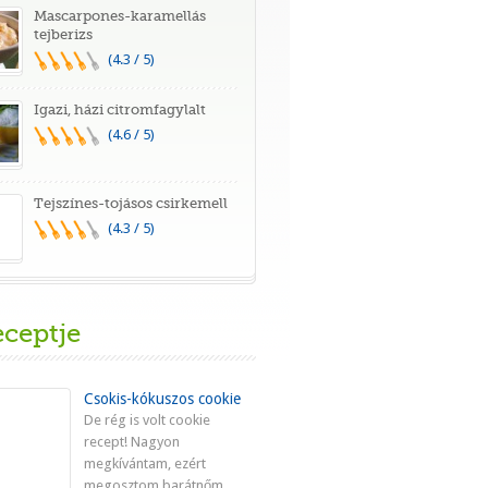
Mascarpones-karamellás
tejberizs
(4.3 / 5)
Igazi, házi citromfagylalt
(4.6 / 5)
Tejszínes-tojásos csirkemell
(4.3 / 5)
eceptje
Csokis-kókuszos cookie
De rég is volt cookie
recept! Nagyon
megkívántam, ezért
megosztom barátnőm