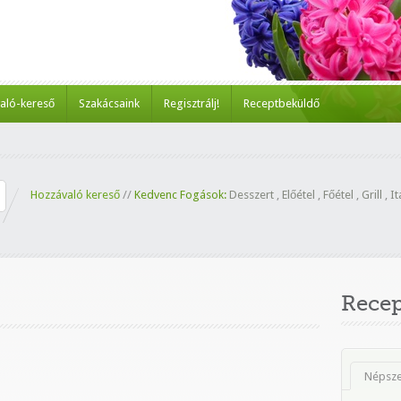
aló-kereső
Szakácsaink
Regisztrálj!
Receptbeküldő
Hozzávaló kereső
//
Kedvenc Fogások:
Desszert
,
Előétel
,
Főétel
,
Grill
,
It
Rece
Népsz