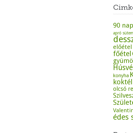
Cimk
90 nap
apró süte
dess
előétel
főétel
gyümö
Húsvé
konyha
koktél
olcsó r
Szilves
Szüle
Valenti
édes 