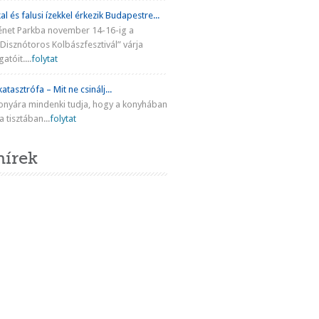
al és falusi ízekkel érkezik Budapestre...
énet Parkba november 14-16-ig a
Disznótoros Kolbászfesztivál” várja
atóit....
folytat
atasztrófa – Mit ne csinálj...
onyára mindenki tudja, hogy a konyhában
 tisztában...
folytat
hírek