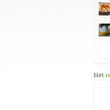
Hét
r