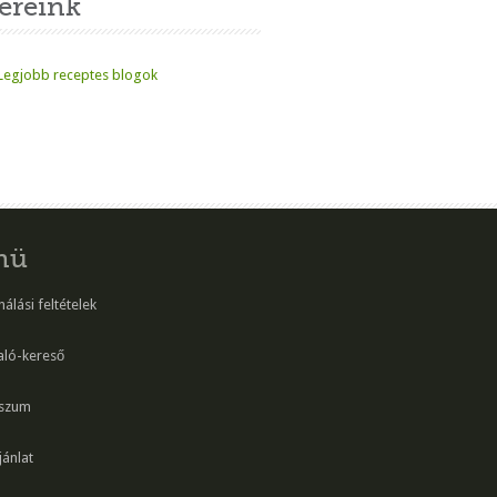
ereink
nü
álási feltételek
aló-kereső
szum
ánlat