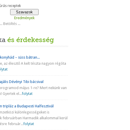
rás receptek
Eredmények
Betöltés ...
ka
és érdekesség
 konyhád – süss bátran...
ke, az élesztő A kelt tészta nagyon régóta
lytat
jális Dévényi Tibi bácsival
programod május 1-re? Mert nekünk van
! Gyertek el...
folytat
n tripláz a Budapesti Halfesztivál
mzetközi különlegességeket is
nk februárban Harmadik alkalommal kerül
sre február...
folytat