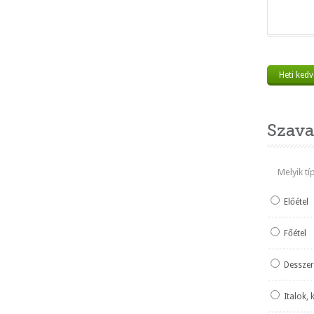
Heti ked
Szava
Melyik t
Előétel
Főétel
Desszer
Italok, 