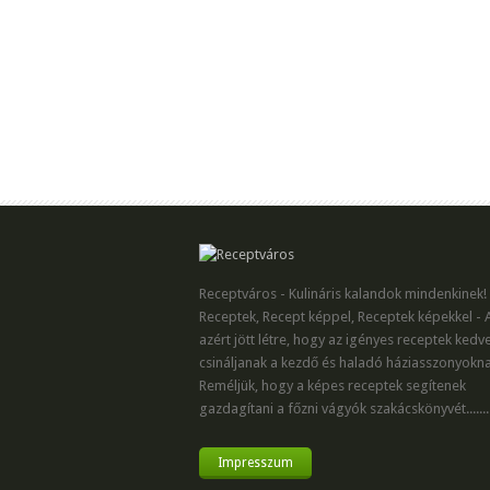
Receptváros - Kulináris kalandok mindenkinek!
Receptek, Recept képpel, Receptek képekkel - 
azért jött létre, hogy az igényes receptek kedv
csináljanak a kezdő és haladó háziasszonyokna
Reméljük, hogy a képes receptek segítenek
gazdagítani a főzni vágyók szakácskönyvét.......
Impresszum