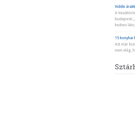
Vidéki árakk
A Vasúttört
budapesti „
kedves látog
15 konyhai k
Azt már biz
nem elég, ha
Sztár