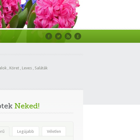
alok
,
Köret
,
Leves
,
Saláták
ptek
Neked!
erű
Legújabb
Véletlen