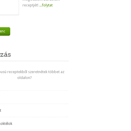
receptjét!
...folytat
venc
zás
ípusú receptekből szeretnétek többet az
oldalon?
t
koktélok