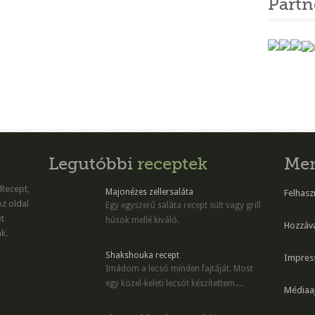
Partn
Legutóbbi
receptek
Me
 Recept,
Majonézes zellersaláta
Felhaszn
Az oldal
Egy egyszerű saláta recept sült vagy grill
et
húsok mellé kiváló.
Hozzáv
k.
Shakshouka recept
Impres
Imádom a lecsó minden fajtáját. Most
egy közel-keleti lecsót készítettem....
Médiaaj