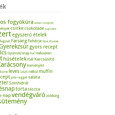
ék
os fogyókúra
almás receptek
csirke
csokoládé
mények
cupcake
zert
egyszerű ételek
Farsang
Fehérje
fagylalt
fánk
főzelék
Gyerekzsúr
gyors recept
lcs
Gyümölcsnap
Halloween
hal
t
húsételek
ital
Karcsúsító
Karácsony
Keményítő
leves
muffin
Liszt nélkül
köret
ecept
saláta
pite
reggeli
zter
Szénhidrát
tésnap
torta
tészta
vendégváró
n-nap
zöldség
sütemény