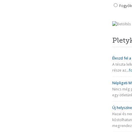
Fogyókú
Plety
Éleszd fel a
A tészta lel
része az...
fo
Népligeti Ma
Nincs még 
egy ötletünk
Új helyszíne
Hazai és ne
kóstolhatu
megrendezé