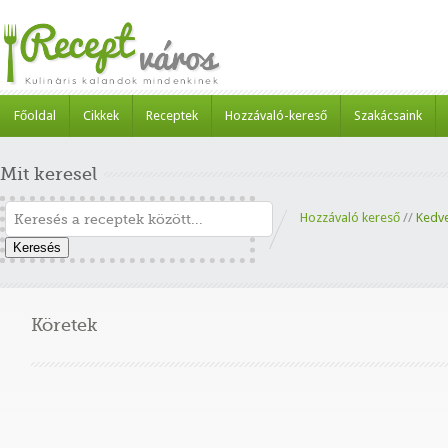
Főoldal
Cikkek
Receptek
Hozzávaló-kereső
Szakácsaink
Mit keresel
Hozzávaló kereső
//
Kedv
Keresés
Köretek