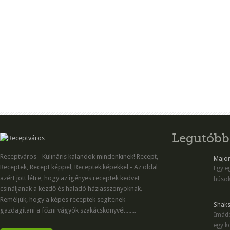
Legutóbb
Receptváros - Kulináris kalandok mindenkinek! Recept,
Majon
Receptek, Recept képpel, Receptek képekkel - Az oldal
Egy eg
azért jött létre, hogy az igényes receptek kedvet
húsok
csináljanak a kezdő és haladó háziasszonyoknak.
Reméljük, hogy a képes receptek segítenek
Shaks
gazdagítani a főzni vágyók szakácskönyvét.......
Imádo
egy kö