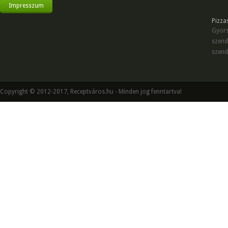
Impresszum
Pizza
Gyors
szend
szend
Copyright © 2012-2017, Receptváros.hu - Minden jog fenntartva!