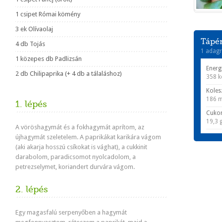
1 csipet Római kömény
3 ek Olívaolaj
Tápér
4 db Tojás
1 adagr
1 közepes db Padlizsán
Energ
2 db Chilipaprika (+ 4 db a tálaláshoz)
358 k
Koles
186 
1. lépés
Cuko
19,3 
A vöröshagymát és a fokhagymát aprítom, az
újhagymát szeletelem. A paprikákat karikára vágom
(aki akarja hosszú csíkokat is vághat), a cukkinit
darabolom, paradicsomot nyolcadolom, a
petrezselymet, koriandert durvára vágom.
2. lépés
Egy magasfalú serpenyőben a hagymát