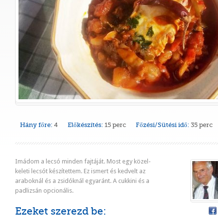
Hány főre:
4
Előkészítés:
15 perc
Főzési/Sütési idő:
35 perc
Imádom a lecsó minden fajtáját. Most egy közel-
keleti lecsót készítettem. Ez ismert és kedvelt az
araboknál és a zsidóknál egyaránt. A cukkini és a
padlizsán opcionális.
Ezeket szerezd be: