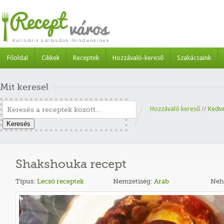
Főoldal
Cikkek
Receptek
Hozzávaló-kereső
Szakácsaink
Mit keresel
Hozzávaló kereső
//
Kedv
Keresés
Shakshouka recept
Típus:
Lecsó receptek
Nemzetiség:
Arab
Neh