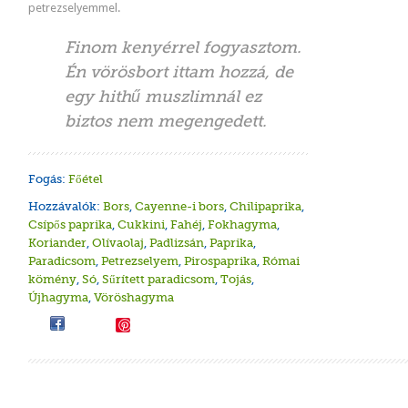
petrezselyemmel.
Finom kenyérrel fogyasztom.
Én vörösbort ittam hozzá, de
egy hithű muszlimnál ez
biztos nem megengedett.
Fogás:
Főétel
Hozzávalók:
Bors
,
Cayenne-i bors
,
Chilipaprika
,
Csípős paprika
,
Cukkini
,
Fahéj
,
Fokhagyma
,
Koriander
,
Olívaolaj
,
Padlizsán
,
Paprika
,
Paradicsom
,
Petrezselyem
,
Pirospaprika
,
Római
kömény
,
Só
,
Sűrített paradicsom
,
Tojás
,
Újhagyma
,
Vöröshagyma
Save