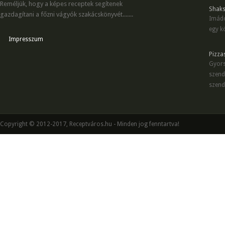
Reméljük, hogy a képes receptek segítenek
Shaks
gazdagítani a főzni vágyók szakácskönyvét.......
Imádo
egy kö
Impresszum
Pizza
Gyors
szend
szend
Copyright © 2012-2017, Receptváros.hu - Minden jog fenntartva!