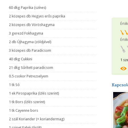
60 dkg Paprika (színes)
2 közepes db Hegyes erős paprika
Érté
2 közepes db Vöröshagyma
3 gerezd Fokhagyma
Érték
2 db Újhagyma (zöldjével)
3 közepes db Paradicsom
40 dkg Cukkini
1 sz
21 dkg Sűrített paradicsom
0.5 csokor Petrezselyem
1 tk Só
Kapcsol
1 ek Pirospaprika (ízlés szerint)
1 tk Bors (ízlés szerint)
1 tk Cayenne bors
2 szál Koriander (+ koriandermag)
1 csipet Fahéj (őrölt)