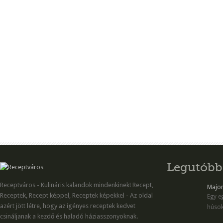
Legutóbb
Receptváros - Kulináris kalandok mindenkinek! Recept,
Majon
Receptek, Recept képpel, Receptek képekkel - Az oldal
Egy eg
azért jött létre, hogy az igényes receptek kedvet
húsok
csináljanak a kezdő és haladó háziasszonyoknak.