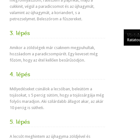
megfonnyasztom, ráteszem a paprikát, majd a
cukkinit, végül a paradicsomot és az újhagymát,
valamint az újhagymát, a koriandert, s a
petrezselymet. Beleszórom a fűszereket.
3. lépés
Piperad
Vörösbo
Lecsó s
Lecsós 
tojássa
szalonn
Ratatou
Amikor a zöldségek már csaknem megpuhultak,
hozzáadom a paradicsompürét. Egy keveset még
főzöm, hogy az étel kellően besűrűsödjön.
4. lépés
Mélyedéseket csinálok a lecsóban, beleütöm a
tojásokat, s 5 percig sütöm, hogy a tojássárgája még
folyós maradjon. Aki szilárdabb állagot akar, az akár
10 percig is sütheti.
5. lépés
A lecsót meghintem az újhagyma zöldjével és