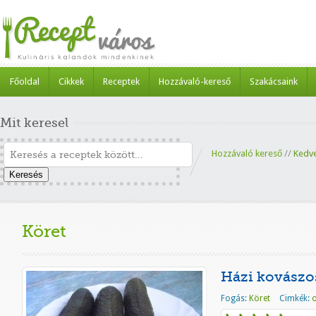
Főoldal
Cikkek
Receptek
Hozzávaló-kereső
Szakácsaink
Mit keresel
Hozzávaló kereső
//
Kedv
Keresés
Köret
Házi kovászo
Fogás:
Köret
Cimkék:
o