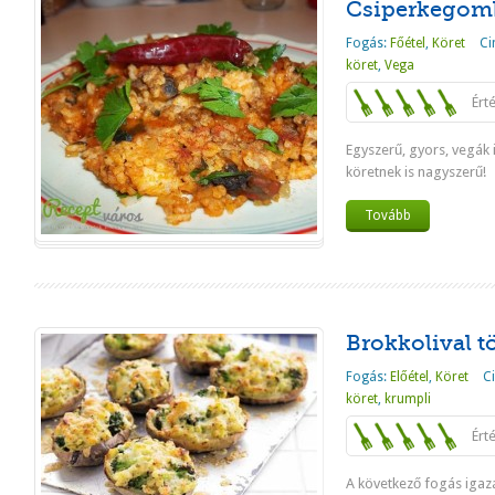
Csiperkegomb
Fogás:
Főétel
,
Köret
Ci
köret
,
Vega
Ért
Egyszerű, gyors, vegák i
köretnek is nagyszerű!
Tovább
Brokkolival t
Fogás:
Előétel
,
Köret
C
köret
,
krumpli
Ért
A következő fogás igazá