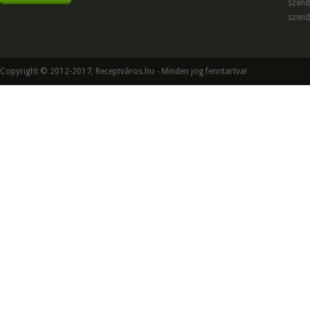
szend
szend
Copyright © 2012-2017, Receptváros.hu - Minden jog fenntartva!