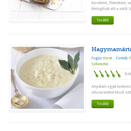
köretként, főételként, 
Melegítsük elő a sütőt 2
Tovább
Hagymamártá
Fogás:
Köret
Cimkék:
Szilveszter
Ért
Anyukám egyik kedvenc
előszeretettel készít sü
Tovább