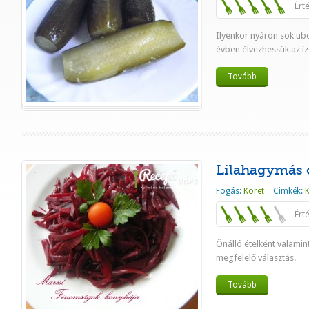
Ért
Ilyenkor nyáron sok ubo
évben élvezhessük az íz
Tovább
Lilahagymás c
Fogás:
Köret
Cimkék:
Ért
Önálló ételként valamin
megfelelő választás.
Tovább