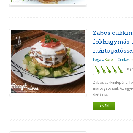
Zabos cukkin
fokhagymás t
mártogatóssa
Fogás:
Köret
Cimkék:
e
Ért
Zabos cukkinilepény, f
mártogatóssal. Az egyi
diétás is.
Tovább