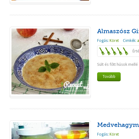
Almaszósz Giz
Fogás:
Köret
Cimkék:
Ért
Sült és főtt húsok mellé
Tovább
Medvehagymá
Fogás:
Köret