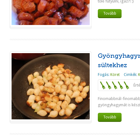
tőle fütyülni, igaz?! :)
Tovább
Gyöngyhagym
sültekhez
Fogás:
Köret
Cimkék:
Ért
Finomabbnál-finomabb 
gyöngyhagymát is készít
Tovább