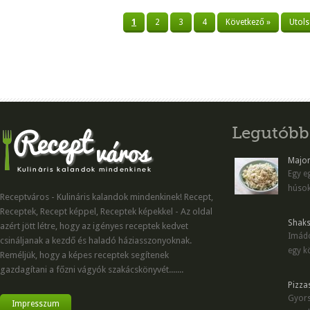
1
2
3
4
Következő »
Utols
Legutóbb
Majon
Egy eg
húsok
Receptváros - Kulináris kalandok mindenkinek! Recept,
Receptek, Recept képpel, Receptek képekkel - Az oldal
Shaks
azért jött létre, hogy az igényes receptek kedvet
Imádo
csináljanak a kezdő és haladó háziasszonyoknak.
egy kö
Reméljük, hogy a képes receptek segítenek
gazdagítani a főzni vágyók szakácskönyvét.......
Pizza
Gyors
Impresszum