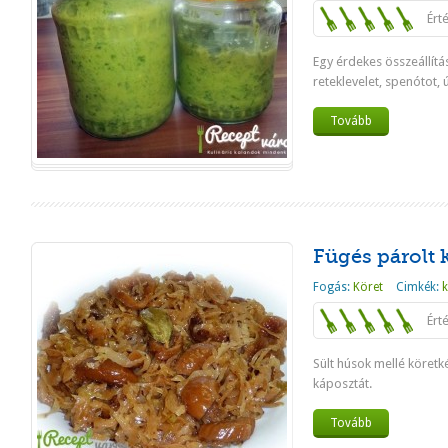
Ért
Egy érdekes összeállít
reteklevelet, spenótot, 
Tovább
Fügés párolt 
Fogás:
Köret
Cimkék:
k
Ért
Sült húsok mellé köretké
káposztát.
Tovább