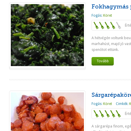
Fokhagymás p
Fogás:
Köret
Ért
A hétvégén voltunk bevá
marhahúst, majd jó vas
spenótot ettünk.
Tovább
Sárgarépaköre
Fogás:
Köret
Cimkék:
Ért
A sárgarépa finom, egé