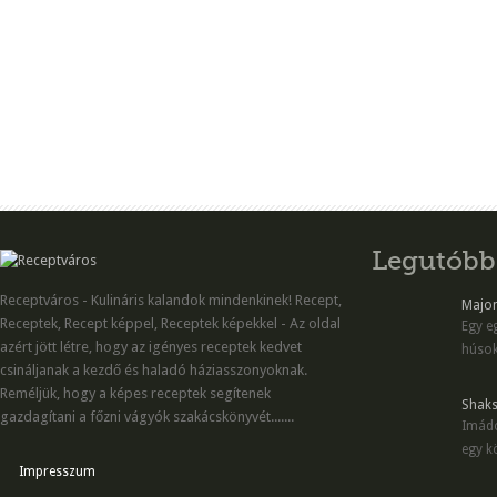
Legutóbb
Receptváros - Kulináris kalandok mindenkinek! Recept,
Majon
Receptek, Recept képpel, Receptek képekkel - Az oldal
Egy eg
azért jött létre, hogy az igényes receptek kedvet
húsok
csináljanak a kezdő és haladó háziasszonyoknak.
Reméljük, hogy a képes receptek segítenek
Shaks
gazdagítani a főzni vágyók szakácskönyvét.......
Imádo
egy kö
Impresszum