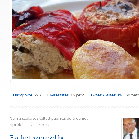
Hány főre:
2-3
Előkészítés:
15 perc
Főzési/Sütési idő:
30 per
Nem a szokásos töltött paprika, de érdemes
kipróbálni az új ízeket.
Ezeket szerezd be: