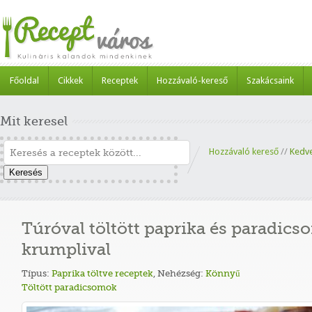
Főoldal
Cikkek
Receptek
Hozzávaló-kereső
Szakácsaink
Mit keresel
Hozzávaló kereső
//
Kedv
Keresés
Túróval töltött paprika és paradicso
krumplival
Típus:
Paprika töltve receptek
,
Nehézség:
Könnyű
Töltött paradicsomok