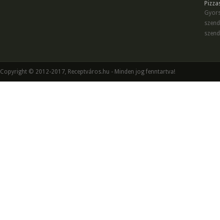
Pizza
Gyors
szend
szend
Copyright © 2012-2017, Receptváros.hu - Minden jog fenntartva!