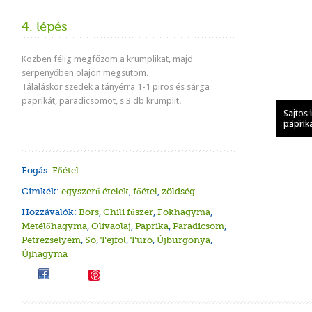
4. lépés
Közben félig megfőzöm a krumplikat, majd
serpenyőben olajon megsütöm.
Tálaláskor szedek a tányérra 1-1 piros és sárga
paprikát, paradicsomot, s 3 db krumplit.
Chilis 
Túrókr
Chilis
Chilis
Sajtos
és par
paradi
töltöt
töltött
paprik
Fogás:
Főétel
Cimkék:
egyszerű ételek
,
főétel
,
zöldség
Hozzávalók:
Bors
,
Chili fűszer
,
Fokhagyma
,
Metélőhagyma
,
Olívaolaj
,
Paprika
,
Paradicsom
,
Petrezselyem
,
Só
,
Tejföl
,
Túró
,
Újburgonya
,
Újhagyma
Save