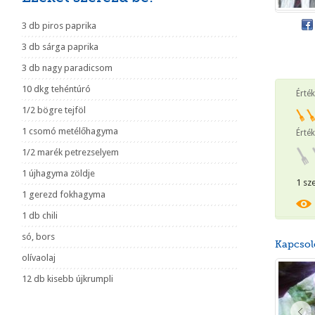
3 db piros paprika
3 db sárga paprika
3 db nagy paradicsom
10 dkg tehéntúró
Érté
1/2 bögre tejföl
1 csomó metélőhagyma
Érték
1/2 marék petrezselyem
1 újhagyma zöldje
1 sz
1 gerezd fokhagyma
1 db chili
só, bors
Kapcsol
olívaolaj
12 db kisebb újkrumpli