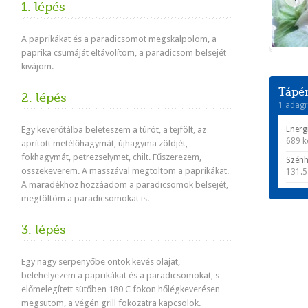
1. lépés
A paprikákat és a paradicsomot megskalpolom, a
paprika csumáját eltávolítom, a paradicsom belsejét
kivájom.
Tápér
2. lépés
1 adagr
Egy keverőtálba beleteszem a túrót, a tejfölt, az
Energ
689 k
aprított metélőhagymát, újhagyma zöldjét,
fokhagymát, petrezselymet, chilt. Fűszerezem,
Szénh
összekeverem. A masszával megtöltöm a paprikákat.
131.5
A maradékhoz hozzáadom a paradicsomok belsejét,
megtöltöm a paradicsomokat is.
3. lépés
Egy nagy serpenyőbe öntök kevés olajat,
belehelyezem a paprikákat és a paradicsomokat, s
előmelegített sütőben 180 C fokon hőlégkeverésen
megsütöm, a végén grill fokozatra kapcsolok.