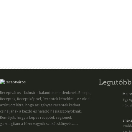
Legutóbb
Receptváros - Kulináris kalandok mindenkinek! Recept,
Majon
Receptek, Recept képpel, Receptek képekkel - Az oldal
Egy eg
azért jött létre, hogy az igényes receptek kedvet
húsok
csináljanak a kezdő és haladó háziasszonyoknak.
Reméljük, hogy a képes receptek segítenek
Shaks
gazdagítani a főzni vágyók szakácskönyvét.......
Imádo