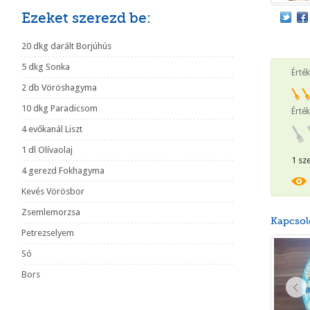
Ezeket szerezd be:
20 dkg darált Borjúhús
5 dkg Sonka
Érté
2 db Vöröshagyma
10 dkg Paradicsom
Érték
4 evőkanál Liszt
1 dl Olívaolaj
1 sz
4 gerezd Fokhagyma
Kevés Vörösbor
Zsemlemorzsa
Kapcsol
Petrezselyem
Só
Bors