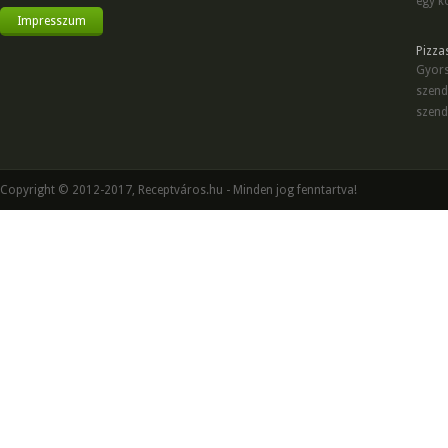
egy kö
Impresszum
Pizza
Gyors
szend
szend
Copyright © 2012-2017, Receptváros.hu - Minden jog fenntartva!