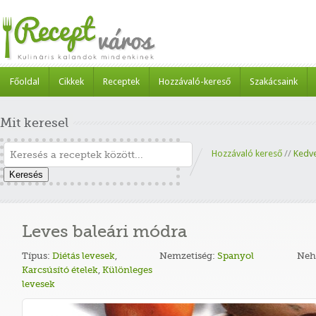
Főoldal
Cikkek
Receptek
Hozzávaló-kereső
Szakácsaink
Mit keresel
Hozzávaló kereső
//
Kedv
Keresés
Leves baleári módra
Típus:
Diétás levesek
,
Nemzetiség:
Spanyol
Neh
Karcsúsító ételek
,
Különleges
levesek