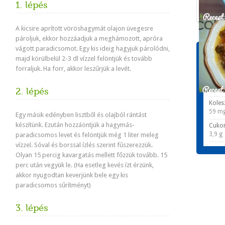
1. lépés
A kicsire aprított vöröshagymát olajon üvegesre
pároljuk, ekkor hozzáadjuk a meghámozott, apróra
vágott paradicsomot. Egy kis ideig hagyjuk párolódni,
Tápér
majd körülbelül 2-3 dl vízzel felöntjük és tovább
1 adagr
forraljuk. Ha forr, akkor leszűrjük a levét.
Energ
443 k
2. lépés
Koles
59 m
Egy másik edényben lisztből és olajból rántást
készítünk. Ezután hozzáöntjük a hagymás-
Cuko
3,9 g
paradicsomos levet és felöntjük még 1 liter meleg
vízzel. Sóval és borssal ízlés szerint fűszerezzük.
Olyan 15 percig kavargatás mellett főzzük tovább. 15
perc után vegyük le. (Ha esetleg kevés ízt érzünk,
akkor nyugodtan keverjünk bele egy kis
paradicsomos sűrítményt)
3. lépés