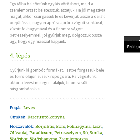
Egy tálba beleöntünk egy kis vörösbort, majd a
zsemlemorzsát beletesszük, áztatjuk. Ha jól megszívta
magát, akkor csurgassuk le és keverjük össze a darált
borjúhússal, nagyon apróra apróra vágott sonkával,
zúzott fokhagymával és a finomra vágott
petrezselyemmel. Jól gyúrjuk meg, dolgozzuk össze
úgy, hogy egy masszát kapjunk.
Sült ko
krumpl
Fehérb
Fokhag
Bologn
Brokko
4. lépés
Gyúrjunk ki gombóc formákat, lisztbe forgassuk bele
és forró olajon süssük ropogósra. Ha végeztünk,
akkor a levest melegen tálaljuk, finomra sült
húsgombócokkal.
Fogás:
Leves
Cimkék:
Karcsúsító konyha
Hozzávalók:
Borjúhús
,
Bors
,
Fokhagyma
,
Liszt
,
Olívaolaj
,
Paradicsom
,
Petrezselyem
,
Só
,
Sonka
,
Vörösbor
,
Vöröshagyma
,
Zsemlemorzsa