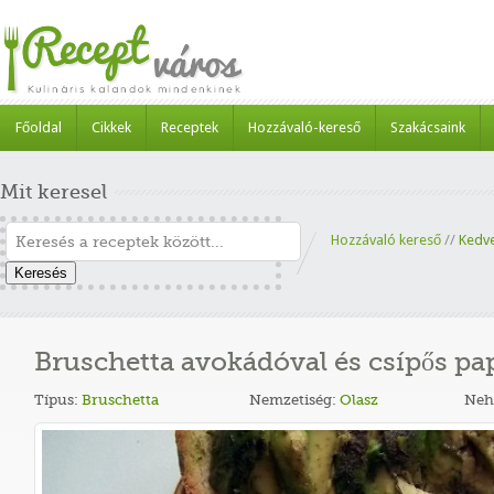
Főoldal
Cikkek
Receptek
Hozzávaló-kereső
Szakácsaink
Mit keresel
Hozzávaló kereső
//
Kedv
Keresés
Bruschetta avokádóval és csípős pa
Típus:
Bruschetta
Nemzetiség:
Olasz
Neh