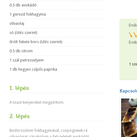
0.5 db avokádó
1 gerezd fokhagyma
olívaolaj
Érté
só (ízlés szerint)
őrölt fekete bors (ízlés szerint)
Érték
0.5 db citrom
1 szál petrezselyem
1 sz
1 db hegyes csípős paprika
1. lépés
Kapcsol
A toast kenyereket megpirítom.
2. lépés
Bedörzsölöm fokhagymával, csöpögtetek rá
olívaolajat, rápakolom a felszeletelt avokádót,