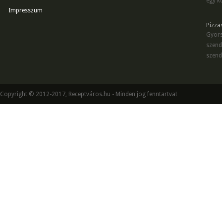
egy kö
Impresszum
Pizza
Gyors
szend
szend
Copyright © 2012-2017, Receptváros.hu - Minden jog fenntartva!