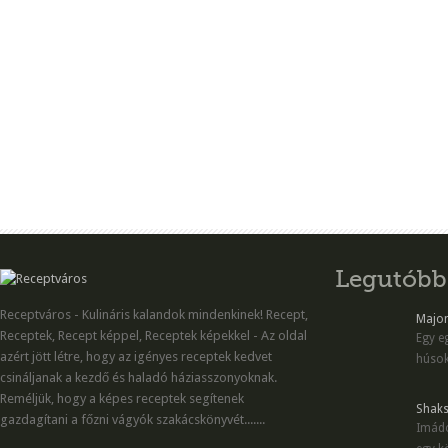
Legutóbb
Receptváros - Kulináris kalandok mindenkinek! Recept,
Majon
Receptek, Recept képpel, Receptek képekkel - Az oldal
Egy eg
azért jött létre, hogy az igényes receptek kedvet
húsok
csináljanak a kezdő és haladó háziasszonyoknak.
Reméljük, hogy a képes receptek segítenek
Shaks
gazdagítani a főzni vágyók szakácskönyvét.......
Imádo