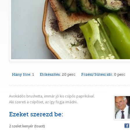
Hány főre:
1
Előkészítés:
20 perc
Főzési/Sütési idő:
0 perc
Avokádós brushetta, immár jó kis csípős paprikával.
Aki szereti a csípőset, az így fogja imádni.
Ezeket szerezd be:
2 szelet kenyér (toast)