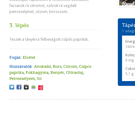
facsarok rá citromot, szórok rá vagdalt
petrezselymet, sózom, borsozom.
3. lépés
Tápér
1 adagr
Teszek a tányérra félbevágott csípős paprikát.
Energ
344 k
Koles
Fogás:
Előétel
0 mg
Hozzávalók:
Avokádó
,
Bors
,
Citrom
,
Csípős
Cuko
paprika
,
Fokhagyma
,
Kenyér
,
Olívaolaj
,
5,1 g
Petrezselyem
,
Só
Save