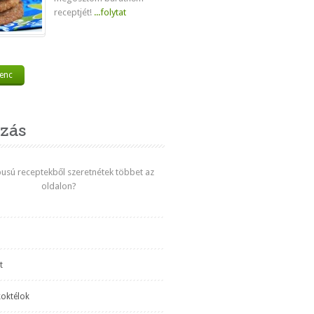
receptjét!
...folytat
venc
zás
ípusú receptekből szeretnétek többet az
oldalon?
t
koktélok