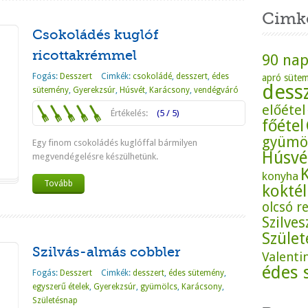
Cimk
Csokoládés kuglóf
ricottakrémmel
90 nap
Fogás:
Desszert
Cimkék:
csokoládé
,
desszert
,
édes
apró süte
dess
sütemény
,
Gyerekzsúr
,
Húsvét
,
Karácsony
,
vendégváró
előétel
Értékelés:
(5 / 5)
főétel
gyümö
Egy finom csokoládés kuglóffal bármilyen
Húsvé
megvendégelésre készülhetünk.
konyha
Tovább
koktél
olcsó r
Szilves
Szüle
Szilvás-almás cobbler
Valenti
édes 
Fogás:
Desszert
Cimkék:
desszert
,
édes sütemény
,
egyszerű ételek
,
Gyerekzsúr
,
gyümölcs
,
Karácsony
,
Születésnap