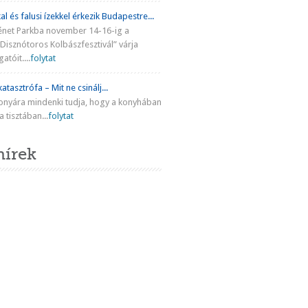
al és falusi ízekkel érkezik Budapestre...
énet Parkba november 14-16-ig a
Disznótoros Kolbászfesztivál” várja
atóit....
folytat
atasztrófa – Mit ne csinálj...
onyára mindenki tudja, hogy a konyhában
 tisztában...
folytat
hírek