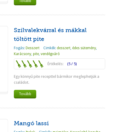
Tovább
Szilvalekvárral és mákkal
töltött pite
Fogás:
Desszert
Cimkék:
desszert
,
édes sütemény
,
Karácsony
,
pite
,
vendégváró
Értékelés:
(5 / 5)
Egy könnyű pite recepttel bármikor meglephetjük a
családot.
Tovább
Mangó lassi