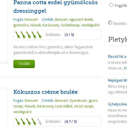
Panna cotta erdei gyümölcsös
Fogyókú
dressinggel
Fogás:
Desszert
Cimkék:
desszert
,
egyszerű ételek
,
Betöltés 
gyümölcs
,
Húsvét
,
Karácsony
,
Születésnap
,
vendégváró
Értékelés:
(5 / 5)
Plety
Ha nincs otthon friss gyümölcs, akkor fagyasztott
gyümölcsből is elkészíthetjük ezt a finomságot.
Éleszd fel a
A tészta lel
Tovább
része az...
fo
Népligeti Ma
Nincs még 
Kókuszos créme brulée
egy ötletünk
Fogás:
Desszert
Cimkék:
desszert
,
Gyerekzsúr
,
gyors
Új helyszíne
recept
,
Húsvét
,
Karácsony
,
Liszt nélkül
,
olcsó recept
,
Hazai és ne
vendégváró
kóstolhatu
Értékelés:
(4.7 / 5)
megrendezé