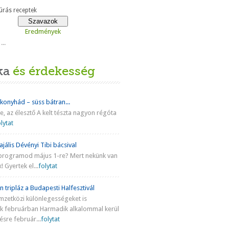
rás receptek
Eredmények
...
ka
és érdekesség
 konyhád – süss bátran...
ke, az élesztő A kelt tészta nagyon régóta
lytat
jális Dévényi Tibi bácsival
programod május 1-re? Mert nekünk van
! Gyertek el...
folytat
n tripláz a Budapesti Halfesztivál
mzetközi különlegességeket is
nk februárban Harmadik alkalommal kerül
sre február...
folytat