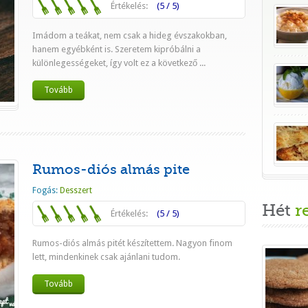
Értékelés:
(5 / 5)
Imádom a teákat, nem csak a hideg évszakokban,
hanem egyébként is. Szeretem kipróbálni a
különlegességeket, így volt ez a következő ...
Tovább
Rumos-diós almás pite
Fogás:
Desszert
Hét
r
Értékelés:
(5 / 5)
Rumos-diós almás pitét készítettem. Nagyon finom
lett, mindenkinek csak ajánlani tudom.
Tovább