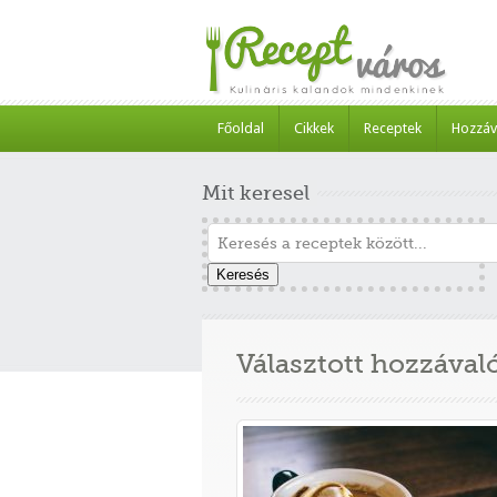
Főoldal
Cikkek
Receptek
Hozzáv
Mit keresel
Keresés
Választott hozzával