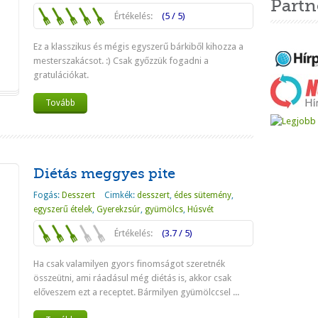
Partn
Értékelés:
(5 / 5)
Ez a klasszikus és mégis egyszerű bárkiből kihozza a
mesterszakácsot. :) Csak győzzük fogadni a
gratulációkat.
Tovább
Diétás meggyes pite
Fogás:
Desszert
Cimkék:
desszert
,
édes sütemény
,
egyszerű ételek
,
Gyerekzsúr
,
gyümölcs
,
Húsvét
Értékelés:
(3.7 / 5)
Ha csak valamilyen gyors finomságot szeretnék
összeütni, ami ráadásul még diétás is, akkor csak
előveszem ezt a receptet. Bármilyen gyümölccsel ...