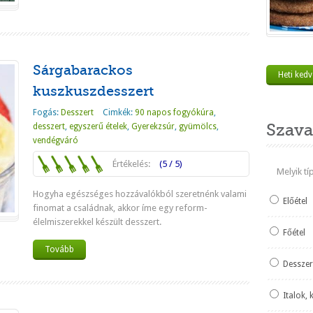
Sárgabarackos
Heti ked
kuszkuszdesszert
Fogás:
Desszert
Cimkék:
90 napos fogyókúra
,
Szava
desszert
,
egyszerű ételek
,
Gyerekzsúr
,
gyümölcs
,
vendégváró
Értékelés:
(5 / 5)
Melyik t
Hogyha egészséges hozzávalókból szeretnénk valami
Előétel
finomat a családnak, akkor íme egy reform-
élelmiszerekkel készült desszert.
Főétel
Tovább
Desszer
Italok, 