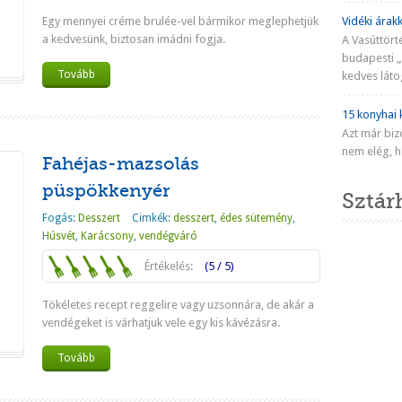
Egy mennyei créme brulée-vel bármikor meglephetjük
Vidéki árakk
a kedvesünk, biztosan imádni fogja.
A Vasúttört
budapesti „
Tovább
kedves látog
15 konyhai k
Azt már biz
nem elég, ha
Fahéjas-mazsolás
püspökkenyér
Sztár
Fogás:
Desszert
Cimkék:
desszert
,
édes sütemény
,
Húsvét
,
Karácsony
,
vendégváró
Értékelés:
(5 / 5)
Tökéletes recept reggelire vagy uzsonnára, de akár a
vendégeket is várhatjuk vele egy kis kávézásra.
Tovább