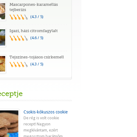
Mascarpones-karamellás
tejberizs
(4.3 / 5)
Igazi, házi citromfagylalt
(4.6 / 5)
Tejszínes-tojásos csirkemell
(4.3 / 5)
eceptje
Csokis-kókuszos cookie
De rég is volt cookie
recept! Nagyon
megkívántam, ezért
megosztom barátnőm