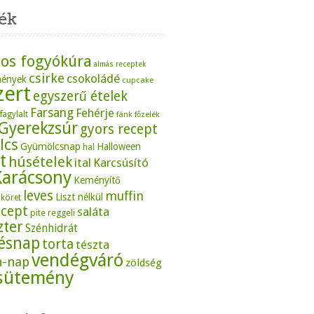
ék
os fogyókúra
almás receptek
csirke
csokoládé
mények
cupcake
zert
egyszerű ételek
Farsang
Fehérje
fagylalt
fánk
főzelék
Gyerekzsúr
gyors recept
lcs
Gyümölcsnap
Halloween
hal
t
húsételek
ital
Karcsúsító
Karácsony
Keményítő
leves
muffin
Liszt nélkül
köret
ecept
saláta
pite
reggeli
zter
Szénhidrát
tésnap
torta
tészta
vendégváró
n-nap
zöldség
sütemény