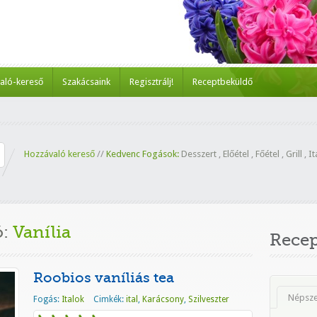
aló-kereső
Szakácsaink
Regisztrálj!
Receptbeküldő
Hozzávaló kereső
//
Kedvenc Fogások:
Desszert
,
Előétel
,
Főétel
,
Grill
,
It
ó:
Vanília
Rece
Roobios vaníliás tea
Népsz
Fogás:
Italok
Cimkék:
ital
,
Karácsony
,
Szilveszter