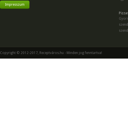
Impresszum
Pizza
Gyors
szend
szend
Copyright © 2012-2017, Receptváros.hu - Minden jog fenntartva!