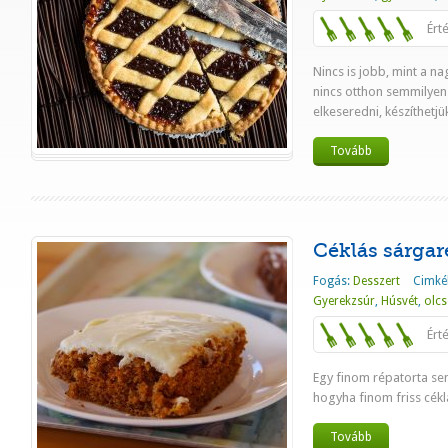
Ért
Nincs is jobb, mint a na
nincs otthon semmilyen
elkeseredni, készíthetjük 
Tovább
Céklás sárgar
Fogás:
Desszert
Cimké
Gyerekzsúr
,
Húsvét
,
olcs
Ért
Egy finom répatorta se
hogyha finom friss cékl
Tovább