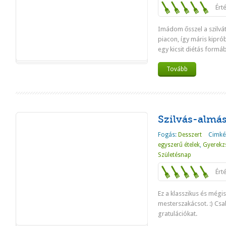
Ért
Imádom ősszel a szilvát
piacon, így máris kipró
egy kicsit diétás formába
Tovább
Szilvás-almás
Fogás:
Desszert
Cimké
egyszerű ételek
,
Gyerekz
Születésnap
Ért
Ez a klasszikus és mégi
mesterszakácsot. :) Cs
gratulációkat.