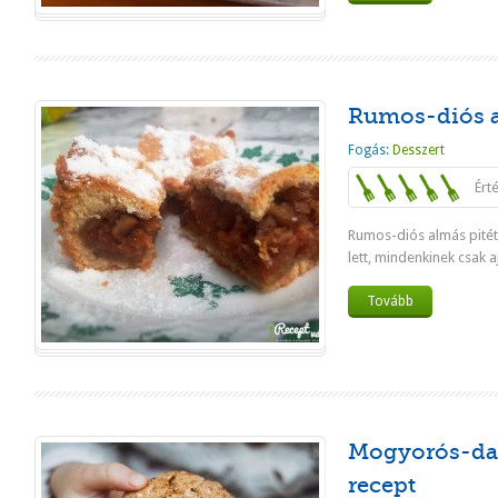
Rumos-diós a
Fogás:
Desszert
Ért
Rumos-diós almás pitét
lett, mindenkinek csak 
Tovább
Mogyorós-dat
recept