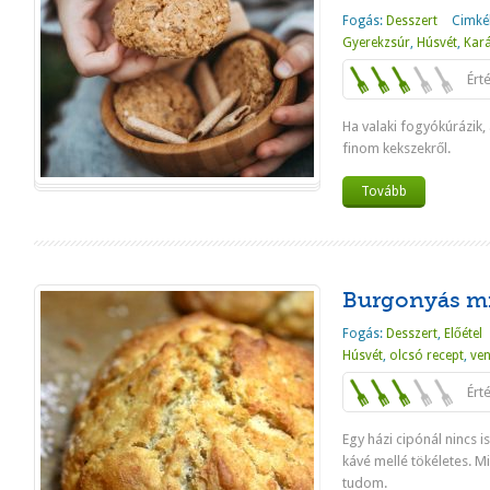
Fogás:
Desszert
Cimké
Gyerekzsúr
,
Húsvét
,
Kar
Ért
Ha valaki fogyókúrázik,
finom kekszekről.
Tovább
Burgonyás mi
Fogás:
Desszert
,
Előétel
Húsvét
,
olcsó recept
,
ve
Ért
Egy házi cipónál nincs i
kávé mellé tökéletes. M
tudom.