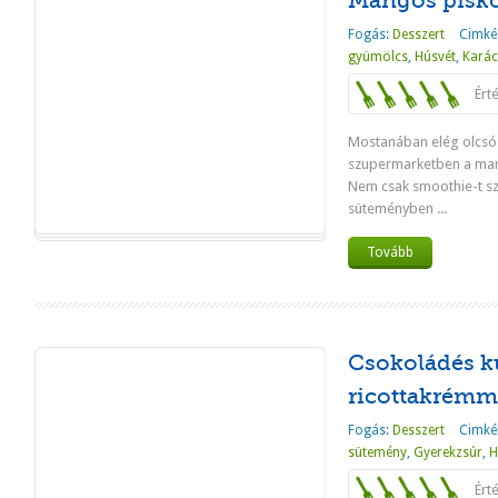
Mangós pisk
Fogás:
Desszert
Cimké
gyümölcs
,
Húsvét
,
Kará
Ért
Mostanában elég olcsó 
szupermarketben a mang
Nem csak smoothie-t sze
süteményben ...
Tovább
Csokoládés k
ricottakrémm
Fogás:
Desszert
Cimké
sütemény
,
Gyerekzsúr
,
H
Ért