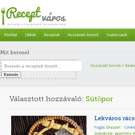
Főoldal
Cikkek
Receptek
Hozzávaló-kereső
Szakácsaink
Mit keresel
Hozzávaló kereső
//
Kedv
Keresés
Választott hozzávaló:
Sütőpor
Lekváros rács
Fogás:
Desszert
Cimké
Gyerekzsúr
,
gyümölcs
,
H