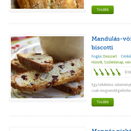
Tovább
Mandulás-vö
biscotti
Fogás:
Desszert
Cimké
Húsvét
,
Születésnap
,
ven
Ért
Egy tökéletes sütemény
csak megvendégeléshe
Tovább