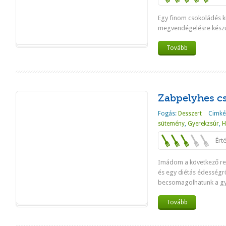
Egy finom csokoládés k
megvendégelésre készü
Tovább
Zabpelyhes c
Fogás:
Desszert
Cimké
sütemény
,
Gyerekzsúr
,
H
Ért
Imádom a következő rec
és egy diétás édességrő
becsomagolhatunk a gye
Tovább