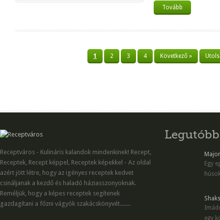
Tovább
1
2
3
4
Következő »
Utols
Legutóbb
Receptváros - Kulináris kalandok mindenkinek! Recept,
Majon
Receptek, Recept képpel, Receptek képekkel - Az oldal
Egy eg
azért jött létre, hogy az igényes receptek kedvet
húsok
csináljanak a kezdő és haladó háziasszonyoknak.
Reméljük, hogy a képes receptek segítenek
Shaks
gazdagítani a főzni vágyók szakácskönyvét.......
Imádo
egy kö