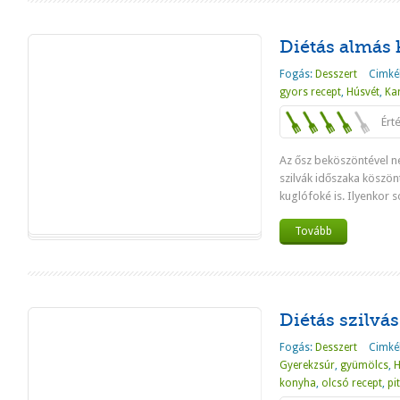
Diétás almás 
Fogás:
Desszert
Cimké
gyors recept
,
Húsvét
,
Ka
Ért
Az ősz beköszöntével n
szilvák időszaka köszön
kuglófoké is. Ilyenkor so
Tovább
Diétás szilvá
Fogás:
Desszert
Cimké
Gyerekzsúr
,
gyümölcs
,
H
konyha
,
olcsó recept
,
pi