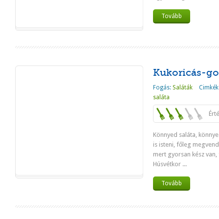
Tovább
Kukoricás-go
Fogás:
Saláták
Cimkék
saláta
Ért
Könnyed saláta, könnyed
is isteni, főleg megven
mert gyorsan kész van, f
Húsvétkor ...
Tovább