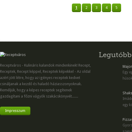
1
2
3
4
5
Legutóbb
Receptváros - Kulináris kalandok mindenkinek! Recept,
Majon
Receptek, Recept képpel, Receptek képekkel - Az oldal
Egy eg
azért jött létre, hogy az igényes receptek kedvet
húsok
csináljanak a kezdő és haladó háziasszonyoknak.
Reméljük, hogy a képes receptek segítenek
Shaks
gazdagítani a főzni vágyók szakácskönyvét.......
Imádo
egy kö
Impresszum
Pizza
Gyors
szend