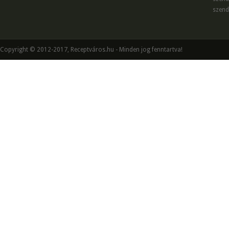
szend
Copyright © 2012-2017, Receptváros.hu - Minden jog fenntartva!