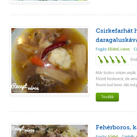
Csirkefarhát 
daragaluskáv
Fogás:
Előétel
,
Leves
C
Ért
Már biztos sokan unják 
főzött húslevest, de am
finom tud lenni. Aki még
Tovább
Fehérboros, 
Fogás:
Főétel
Cimkék: