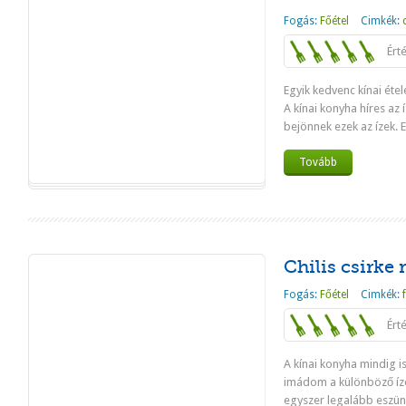
Fogás:
Főétel
Cimkék:
Ért
Egyik kedvenc kínai éte
A kínai konyha híres az 
bejönnek ezek az ízek. Ez
Tovább
Chilis csirke 
Fogás:
Főétel
Cimkék:
Ért
A kínai konyha mindig i
imádom a különböző íz
egyszer legalább eszünk 