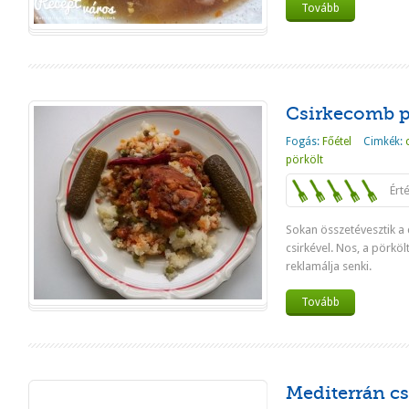
Tovább
Csirkecomb pö
Fogás:
Főétel
Cimkék:
pörkölt
Ért
Sokan összetévesztik a 
csirkével. Nos, a pörkölt
reklamálja senki.
Tovább
Mediterrán cs