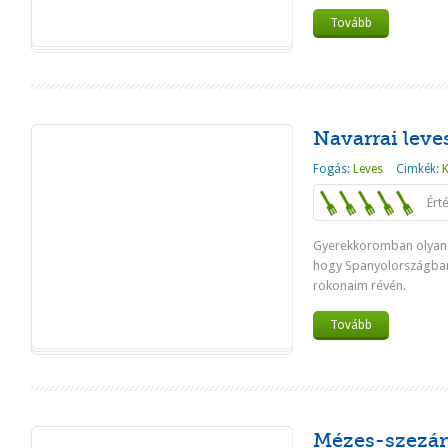
Tovább
Navarrai leve
Fogás:
Leves
Cimkék:
Ért
Gyerekkoromban olyan 
hogy Spanyolországban
rokonaim révén.
Tovább
Mézes-szezám