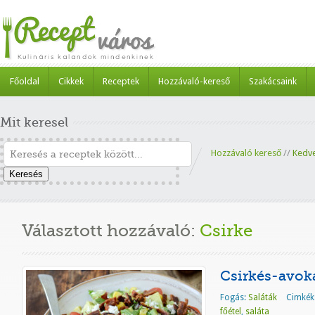
Főoldal
Cikkek
Receptek
Hozzávaló-kereső
Szakácsaink
Mit keresel
Hozzávaló kereső
//
Kedv
Keresés
Választott hozzávaló:
Csirke
Csirkés-avok
Fogás:
Saláták
Cimkék
főétel
,
saláta