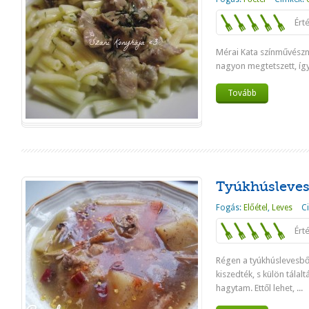
Ért
Mérai Kata színművésznő
nagyon megtetszett, így
Tovább
Tyúkhúsleves 
Fogás:
Előétel
,
Leves
C
Ért
Régen a tyúkhúslevesből
kiszedték, s külön tála
hagytam. Ettől lehet, ...