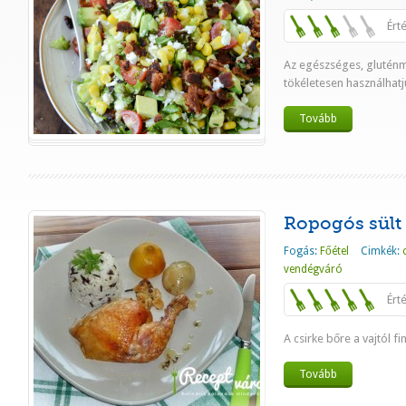
Ért
Az egészséges, glutén
tökéletesen használhatju
Tovább
Ropogós sült 
Fogás:
Főétel
Cimkék:
vendégváró
Ért
A csirke bőre a vajtól 
Tovább