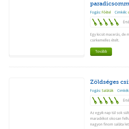
paradicsomma
Fogás:
Főétel
Cimkék:
Ért
Egy kicsit macerás, de m
csirkemelles ételt.
Tovább
Zöldséges csi
Fogás:
Saláták
Cimkék
Ért
Az egyik nap túl sok sült
maradékot okosan felh
nagyon finom saláta let