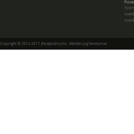
Pizza
Gyors
szend
szend
Copyright © 2012-2017, Receptváros.hu - Minden jog fenntartva!