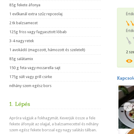
85g fekete áfonya
1 evőkanál extra szűz repceolaj
Érté
2 tk balzsamecet
Érték
125g friss vagy fagyasztott lóbab
3-4 nagy retek
1 avokádó (magozott, hámozott és szeletelt)
2 sz
85g salátamix
150 g feta vagy mozarella sajt
175g sült vagy grill csirke
Kapcsol
néhány szem egész bors
1. Lépés
Apróra vágjuk
a fokhagymát
. K
everjük össze a
fele
fekete áfonyát
az olajjal
, a balzsam
ecettel és
néhány
szem egész fekete
borssal egy
nagy salátás tálban.