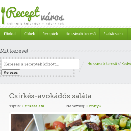
Főoldal
Cikkek
Receptek
Hozzávaló-kereső
Szakácsaink
Mit keresel
Hozzávaló kereső
//
Kedv
Keresés
Csirkés-avokádós saláta
Típus:
Csirkesaláta
Nehézség:
Könnyű