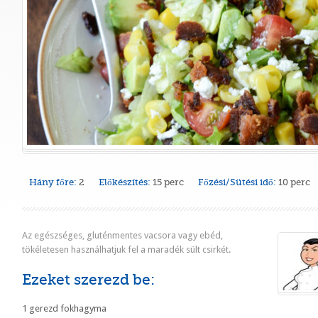
Hány főre:
2
Előkészítés:
15 perc
Főzési/Sütési idő:
10 perc
Az egészséges
,
gluténmentes
vacsora vagy ebéd
,
tökéletesen használhatjuk
fel
a maradék
sült csirkét
.
Ezeket szerezd be:
1 gerezd fokhagyma