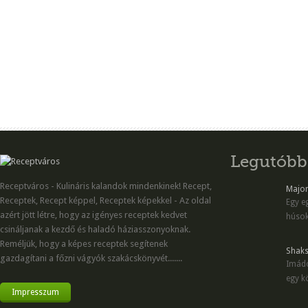
Legutóbb
Receptváros - Kulináris kalandok mindenkinek! Recept,
Majon
Receptek, Recept képpel, Receptek képekkel - Az oldal
Egy eg
azért jött létre, hogy az igényes receptek kedvet
húsok
csináljanak a kezdő és haladó háziasszonyoknak.
Reméljük, hogy a képes receptek segítenek
Shaks
gazdagítani a főzni vágyók szakácskönyvét.......
Imádo
egy kö
Impresszum