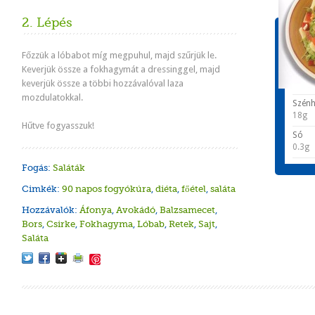
2. Lépés
Tápér
1 adagr
Főzzük a
lóbabot
míg megpuhul, majd szűrjük le.
Keverjük össze a
fokhagymát
a dressinggel
,
majd
Energ
keverjük össze
a többi hozzávalóval laza
402 k
mozdulatokkal.
Szénh
18g
Hűtve fogyasszuk!
Só
0.3g
Fogás:
Saláták
Cimkék:
90 napos fogyókúra
,
diéta
,
főétel
,
saláta
Hozzávalók:
Áfonya
,
Avokádó
,
Balzsamecet
,
Bors
,
Csirke
,
Fokhagyma
,
Lóbab
,
Retek
,
Sajt
,
Saláta
Save