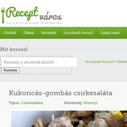
Főoldal
Cikkek
Receptek
Hozzávaló-kereső
Szakácsaink
Mit keresel
Hozzávaló kereső
//
Kedv
Keresés
Kukoricás-gombás csirkesaláta
Típus:
Csirkesaláta
Nehézség:
Könnyű