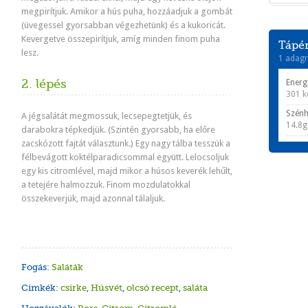
megpirítjuk. Amikor a hús puha, hozzáadjuk a gombát
(üvegessel gyorsabban végezhetünk) és a kukoricát.
Kevergetve összepirítjuk, amíg minden finom puha
Tápér
lesz.
1 adagr
2. lépés
Energ
301 k
Szénh
A jégsalátát megmossuk, lecsepegtetjük, és
14.8g
darabokra tépkedjük. (Szintén gyorsabb, ha előre
zacskózott fajtát választunk.) Egy nagy tálba tesszük a
félbevágott koktélparadicsommal együtt. Lelocsoljuk
egy kis citromlével, majd mikor a húsos keverék lehűlt,
a tetejére halmozzuk. Finom mozdulatokkal
összekeverjük, majd azonnal tálaljuk.
Fogás:
Saláták
Cimkék:
csirke
,
Húsvét
,
olcsó recept
,
saláta