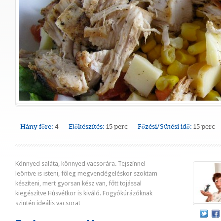
Hány főre:
4
Előkészítés:
15 perc
Főzési/Sütési idő:
15 perc
Könnyed saláta, könnyed vacsorára. Tejszínnel
leöntve is isteni, főleg megvendégeléskor szoktam
készíteni, mert gyorsan kész van, főtt tojással
kiegészítve Húsvétkor is kiváló. Fogyókúrázóknak
szintén ideális vacsora!