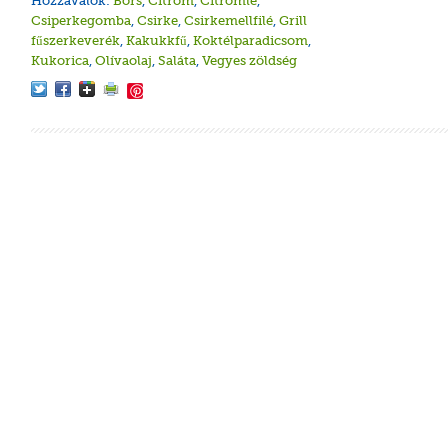
Hozzávalók:
Bors
,
Citrom
,
Citromlé
,
Csiperkegomba
,
Csirke
,
Csirkemellfilé
,
Grill
fűszerkeverék
,
Kakukkfű
,
Koktélparadicsom
,
Kukorica
,
Olívaolaj
,
Saláta
,
Vegyes zöldség
Save
Csirké
Csirké
Zöldsé
Csirke
Uborkás