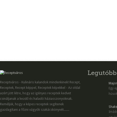
Legutóbb
Receptváros - Kulináris kalandok mindenkinek! Recept,
Majon
Receptek, Recept képpel, Receptek képekkel - Az oldal
Egy eg
azért jött létre, hogy az igényes receptek kedvet
húsok
csináljanak a kezdő és haladó háziasszonyoknak.
Reméljük, hogy a képes receptek segítenek
Shaks
gazdagítani a főzni vágyók szakácskönyvét.......
Imádo