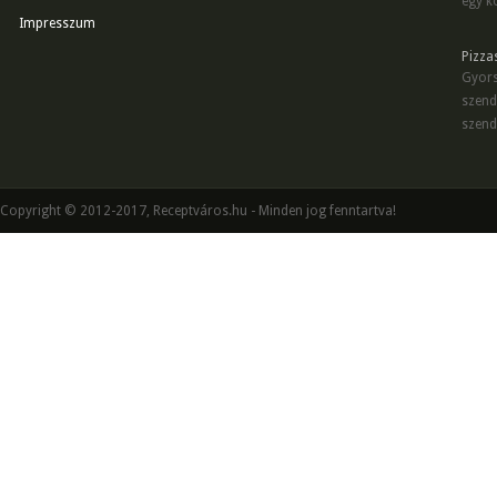
egy kö
Impresszum
Pizza
Gyors
szend
szend
Copyright © 2012-2017, Receptváros.hu - Minden jog fenntartva!