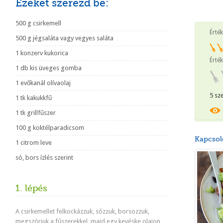
Ezeket szerezd be:
500 g csirkemell
Érté
500 g jégsaláta vagy vegyes saláta
1 konzerv kukorica
Érték
1 db kis üveges gomba
1 evőkanál olívaolaj
5 sz
1 tk kakukkfű
1 tk grillfűszer
100 g koktélparadicsom
Kapcsol
1 citrom leve
só, bors ízlés szerint
1. lépés
A csirkemellet felkockázzuk, sózzuk, borsozzuk,
megszórjuk a fűszerekkel, majd egy kevéske olajon