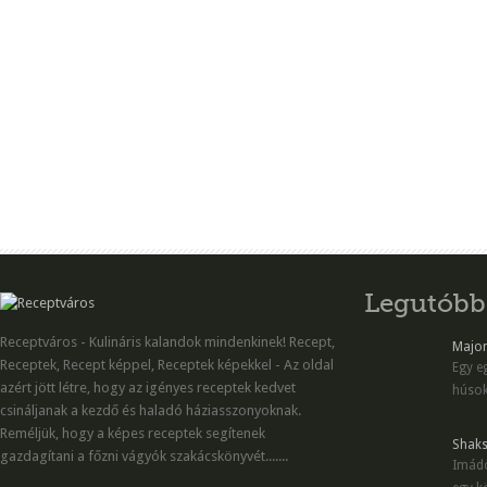
Legutóbb
Receptváros - Kulináris kalandok mindenkinek! Recept,
Majon
Receptek, Recept képpel, Receptek képekkel - Az oldal
Egy eg
azért jött létre, hogy az igényes receptek kedvet
húsok
csináljanak a kezdő és haladó háziasszonyoknak.
Reméljük, hogy a képes receptek segítenek
Shaks
gazdagítani a főzni vágyók szakácskönyvét.......
Imádo