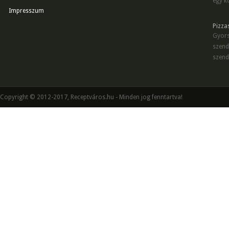
egy kö
Impresszum
Pizza
Gyors
szend
szend
Copyright © 2012-2017, Receptváros.hu - Minden jog fenntartva!