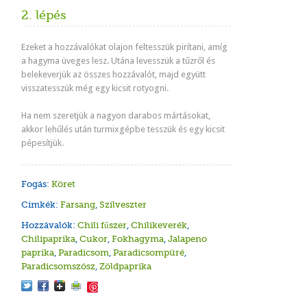
2. lépés
Ezeket a hozzávalókat olajon feltesszük pirítani, amíg
a hagyma üveges lesz. Utána levesszük a tűzről és
belekeverjük az összes hozzávalót, majd együtt
visszatesszük még egy kicsit rotyogni.
Ha nem szeretjük a nagyon darabos mártásokat,
akkor lehűlés után turmixgépbe tesszük és egy kicsit
pépesítjük.
Fogás:
Köret
Cimkék:
Farsang
,
Szilveszter
Hozzávalók:
Chili fűszer
,
Chilikeverék
,
Chilipaprika
,
Cukor
,
Fokhagyma
,
Jalapeno
paprika
,
Paradicsom
,
Paradicsompüré
,
Paradicsomszósz
,
Zöldpaprika
Save