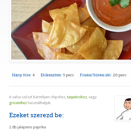
Hány főre:
4
Előkészítés:
5 perc
Főzési/Sütési idő:
20 perc
A salsa szószt bármilyen chipshez,
taquitoshoz
, vagy
grissinihez
használhatjuk.
Ezeket szerezd be:
2 db jalapeno paprika