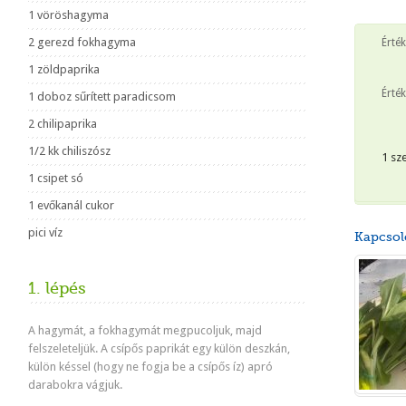
1 vöröshagyma
2 gerezd fokhagyma
Érté
1 zöldpaprika
Érték
1 doboz sűrített paradicsom
2 chilipaprika
1/2 kk chiliszósz
1 sz
1 csipet só
1 evőkanál cukor
pici víz
Kapcsol
1. lépés
A hagymát, a fokhagymát megpucoljuk, majd
felszeleteljük. A csípős paprikát egy külön deszkán,
külön késsel (hogy ne fogja be a csípős íz) apró
darabokra vágjuk.