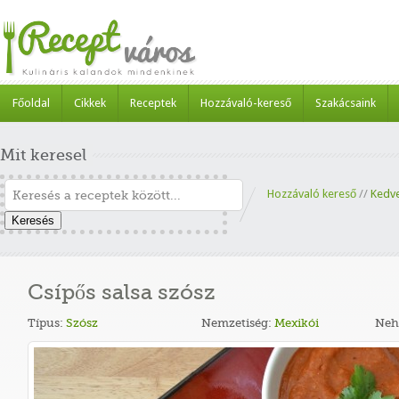
Főoldal
Cikkek
Receptek
Hozzávaló-kereső
Szakácsaink
Mit keresel
Hozzávaló kereső
//
Kedv
Keresés
Csípős salsa szósz
Típus:
Szósz
Nemzetiség:
Mexikói
Neh