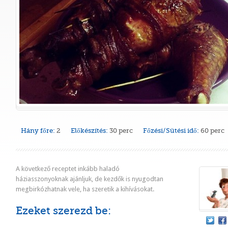
Hány főre:
2
Előkészítés:
30 perc
Főzési/Sütési idő:
60 perc
A következő receptet inkább haladó
háziasszonyoknak ajánljuk, de kezdők is nyugodtan
megbirkózhatnak vele, ha szeretik a kihívásokat.
Ezeket szerezd be: