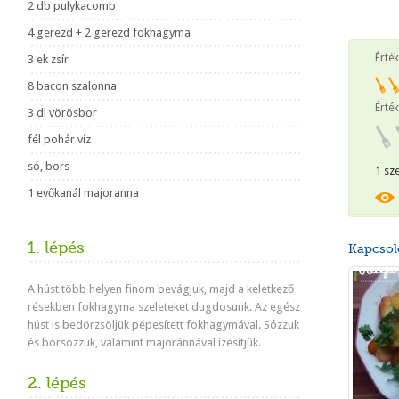
2 db pulykacomb
4 gerezd + 2 gerezd fokhagyma
Érté
3 ek zsír
8 bacon szalonna
Érték
3 dl vörösbor
fél pohár víz
só, bors
1 sz
1 evőkanál majoranna
1. lépés
Kapcsol
A húst több helyen finom bevágjuk, majd a keletkező
résekben fokhagyma szeleteket dugdosunk. Az egész
húst is bedörzsöljük pépesített fokhagymával. Sózzuk
és borsozzuk, valamint majoránnával ízesítjük.
2. lépés