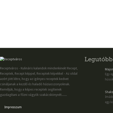
Legutóbb
Receptváros - Kulináris kalandok mindenkinek! Recept,
Majon
Receptek, Recept képpel, Receptek képekkel - Az oldal
Egy eg
azért jött létre, hogy az igényes receptek kedvet
húsok
csináljanak a kezdő és haladó háziasszonyoknak.
Reméljük, hogy a képes receptek segítenek
Shaks
gazdagítani a főzni vágyók szakácskönyvét.......
Imádo
egy kö
Impresszum