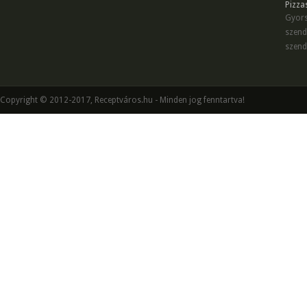
Pizza
Gyors
szend
szend
Copyright © 2012-2017, Receptváros.hu - Minden jog fenntartva!