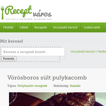
Főoldal
Cikkek
Receptek
Hozzávaló-kereső
Szakácsaink
Mit keresel
Hozzávaló kereső
//
Kedv
Keresés
Vörösboros sült pulykacomb
Típus:
Pulykasült receptek
Nehézség:
Haladó