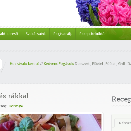
aló-kereső
Szakácsaink
Regisztrálj!
Receptbeküldő
Hozzávaló kereső
//
Kedvenc Fogások:
Desszert
,
Előétel
,
Főétel
,
Grill
,
It
és rákkal
Rece
ség:
Könnyű
Népsz