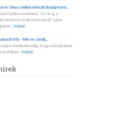
al és falusi ízekkel érkezik Budapestre...
énet Parkba november 14-16-ig a
Disznótoros Kolbászfesztivál” várja
atóit....
folytat
atasztrófa – Mit ne csinálj...
onyára mindenki tudja, hogy a konyhában
 tisztában...
folytat
hírek