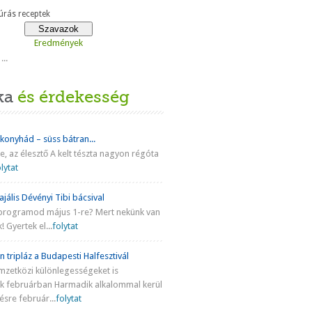
rás receptek
Eredmények
...
ka
és érdekesség
 konyhád – süss bátran...
ke, az élesztő A kelt tészta nagyon régóta
lytat
jális Dévényi Tibi bácsival
programod május 1-re? Mert nekünk van
! Gyertek el...
folytat
n tripláz a Budapesti Halfesztivál
mzetközi különlegességeket is
nk februárban Harmadik alkalommal kerül
sre február...
folytat