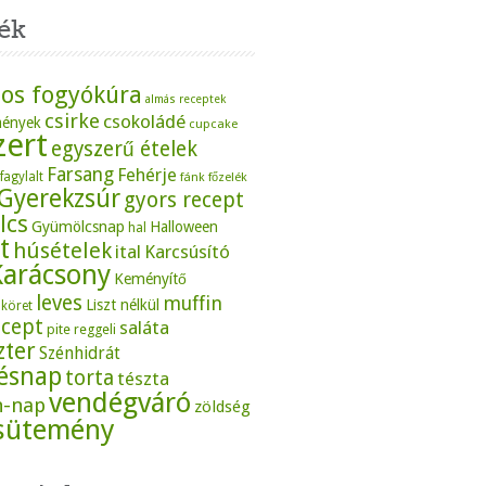
ék
os fogyókúra
almás receptek
csirke
csokoládé
mények
cupcake
zert
egyszerű ételek
Farsang
Fehérje
fagylalt
fánk
főzelék
Gyerekzsúr
gyors recept
lcs
Gyümölcsnap
Halloween
hal
t
húsételek
ital
Karcsúsító
Karácsony
Keményítő
leves
muffin
Liszt nélkül
köret
ecept
saláta
pite
reggeli
zter
Szénhidrát
tésnap
torta
tészta
vendégváró
n-nap
zöldség
sütemény