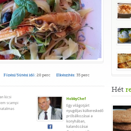
Főzési/Sütési idő:
20 perc
Elkészítés:
35 perc
Hét
r
n kicsi
HobbyChef
ntem scampi
Egy világotjárt
 hatalmas
nyugdíjas külkereskedő
próbálkozásai a
konyhában,
kalandozásai