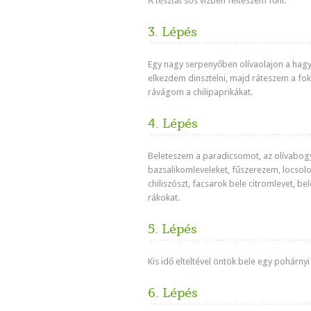
A tésztát sós vízben felteszem főni.
3. Lépés
Egy nagy serpenyőben olívaolajon a hag
elkezdem dinsztelni, majd ráteszem a fo
rávágom a chilipaprikákat.
4. Lépés
Beleteszem a paradicsomot, az olívabogy
bazsalikomleveleket, fűszerezem, locsolo
chiliszószt, facsarok bele citromlevet, b
rákokat.
5. Lépés
Kis idő elteltével öntök bele egy pohárnyi
6. Lépés