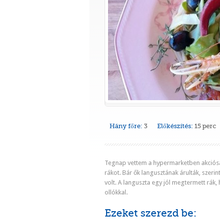
Hány főre:
3
Előkészítés:
15 perc
Tegnap vettem a hypermarketben akciósa
rákot. Bár ők langusztának árulták, szeri
volt. A languszta egy jól megtermett rák,
ollókkal.
Ezeket szerezd be: