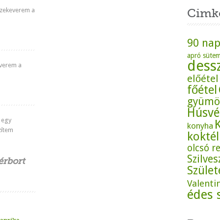
szekeverem a
Cimk
90 nap
apró süte
dess
everem a
előétel
főétel
gyümö
Húsvé
k egy
konyha
zítem
koktél
olcsó r
Szilves
érbort
Szüle
Valenti
édes 