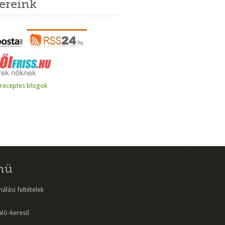
ereink
nü
álási feltételek
aló-kereső