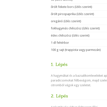
őrölt fekete bors (ízlés szerint)
őrölt pirospaprika (ízlés szerint)
oregánó (ízlés szerint)
fokhagymás chiliszósz (ízlés szerint)
édes chiliszósz (ízlés szerint)
1 dl fehérbor
100 g sajt (trappista vagy parmezán)
1. Lépés
A hagymákat és a bazsalikomleveleket ap
paradicsomokat félbevágom, majd szele
citromból vágok egy szeletet.
2. Lépés