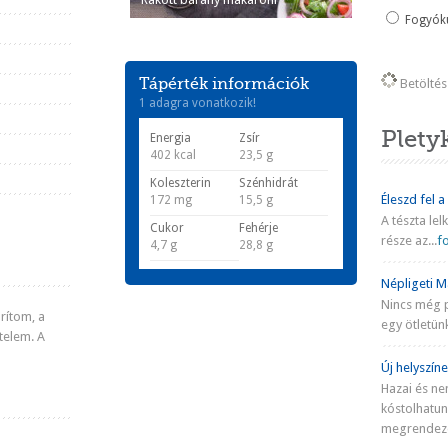
Fogyókú
Tápérték információk
Betöltés 
1 adagra vonatkozik!
Plety
Energia
Zsír
402 kcal
23,5 g
Koleszterin
Szénhidrát
Éleszd fel a
172 mg
15,5 g
A tészta lel
Cukor
Fehérje
része az...
fo
4,7 g
28,8 g
Népligeti Ma
Nincs még 
rítom, a
egy ötletünk
telem. A
Új helyszíne
Hazai és ne
kóstolhatu
megrendezé