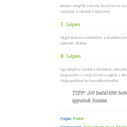
Amikor megfőtt a tészta, leszűrőm és ös
szósszal. A rákokat is kiveszem.
7. Lépés
Végül elzárom a tűzhelyet, a tésztához k
rukkolát, tálalok.
8. Lépés
Egy tányérra szedek a tésztából, rátesze
langoustine-t, megszórom a sajttal, s dís
chilipaprikával és bazsalikomlevéllel.
TIPP: Jól behűtött feh
igyatok hozzá.
Fogás:
Főétel