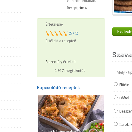
Gastronomiában.
Receptjeim »
Értékelések
Heti ked
(5 / 5)
Értékeld a receptet!
Szava
3 személy
értékelt
2 917 megtekintés
Melyik t
Előétel
Kapcsolódó receptek:
Főétel
Desszer
Italok, 
Rakott bárány makaróni