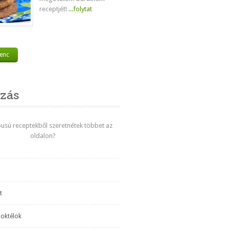
receptjét!
...folytat
venc
zás
ípusú receptekből szeretnétek többet az
oldalon?
t
koktélok