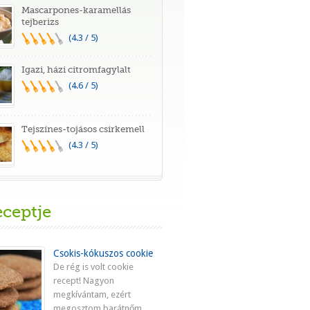
Mascarpones-karamellás
tejberizs
(4.3 / 5)
Igazi, házi citromfagylalt
(4.6 / 5)
Tejszínes-tojásos csirkemell
(4.3 / 5)
eceptje
Csokis-kókuszos cookie
De rég is volt cookie
recept! Nagyon
megkívántam, ezért
megosztom barátnőm