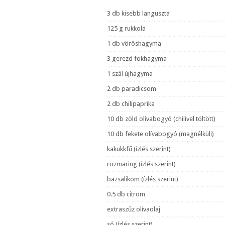
3 db kisebb languszta
125 g rukkola
1 db vöröshagyma
3 gerezd fokhagyma
1 szál újhagyma
2 db paradicsom
2 db chilipaprika
10 db zöld olívabogyó (chilivel töltött)
10 db fekete olívabogyó (magnélküli)
kakukkfű (ízlés szerint)
rozmaring (ízlés szerint)
bazsalikom (ízlés szerint)
0.5 db citrom
extraszűz olívaolaj
só (ízlés szerint)