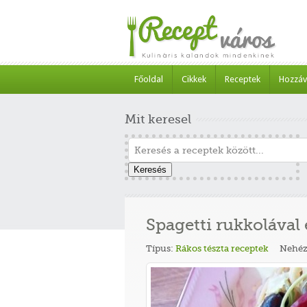
Főoldal
Cikkek
Receptek
Hozzáv
Mit keresel
Keresés
Spagetti rukkolával 
Típus:
Rákos tészta receptek
Nehéz