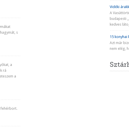
Vidéki árakk
A Vasúttört
budapesti „
kedves látog
ymákat
khagymát, s
15 konyhai k
Azt már biz
nem elég, ha
Sztár
ókat, a
k rá
eleteszem a
 fehérbort.