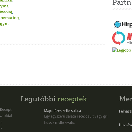
paprika
,
Partn
gyma
,
ívaolaj
,
Rozmaring
,
agyma
Legutóbbi
receptek
Me
 Recept,
Majonézes zellersaláta
Felhaszn
Az oldal
Egy egyszerű saláta recept sült vagy grill
et
húsok mellé kiváló.
Hozzáv
k.