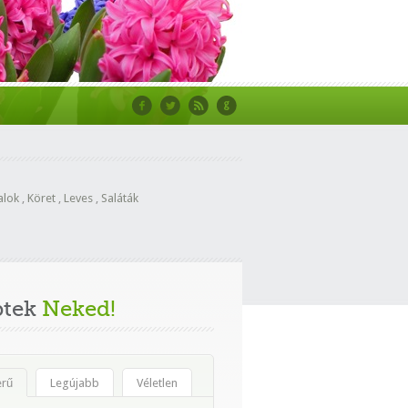
alok
,
Köret
,
Leves
,
Saláták
ptek
Neked!
erű
Legújabb
Véletlen