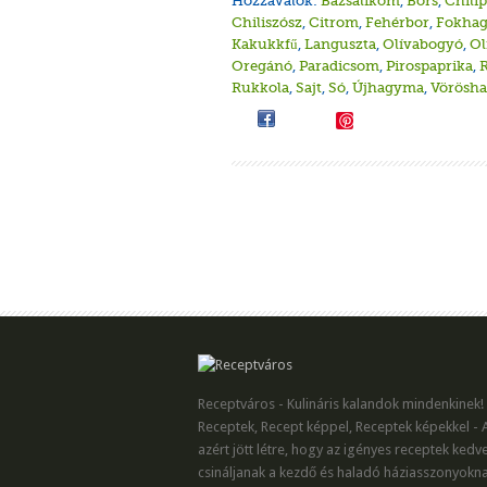
Hozzávalók:
Bazsalikom
,
Bors
,
Chili
Chiliszósz
,
Citrom
,
Fehérbor
,
Fokha
Kakukkfű
,
Languszta
,
Olívabogyó
,
Ol
Oregánó
,
Paradicsom
,
Pirospaprika
,
Rukkola
,
Sajt
,
Só
,
Újhagyma
,
Vörösh
Save
Receptváros - Kulináris kalandok mindenkinek!
Receptek, Recept képpel, Receptek képekkel - 
azért jött létre, hogy az igényes receptek kedv
csináljanak a kezdő és haladó háziasszonyokna