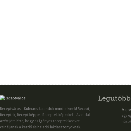
Legutóbb
Receptváros - Kulináris kalandok mindenkinek! Recept,
Majon
Receptek, Recept képpel, Receptek képekkel - Az oldal
Egy eg
azért jött létre, hogy az igényes receptek kedvet
húsok
csináljanak a kezdő és haladó háziasszonyoknak.