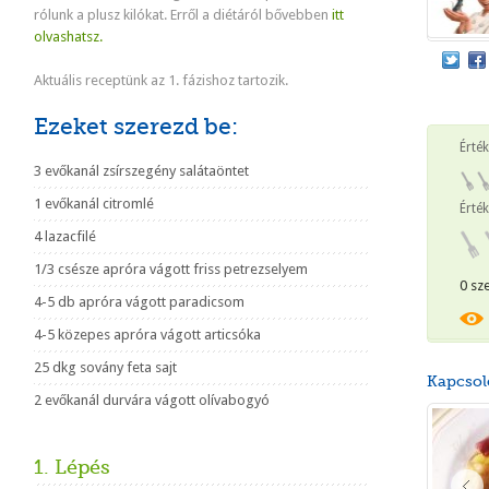
rólunk a plusz kilókat. Erről a diétáról bővebben
itt
olvashatsz.
Aktuális receptünk az 1. fázishoz tartozik.
Ezeket szerezd be:
Érté
3 evőkanál zsírszegény salátaöntet
1 evőkanál citromlé
Érték
4 lazacfilé
1/3 csésze apróra vágott friss petrezselyem
0 sz
4-5 db apróra vágott paradicsom
4-5 közepes apróra vágott articsóka
25 dkg sovány feta sajt
Kapcsol
2 evőkanál durvára vágott olívabogyó
1. Lépés