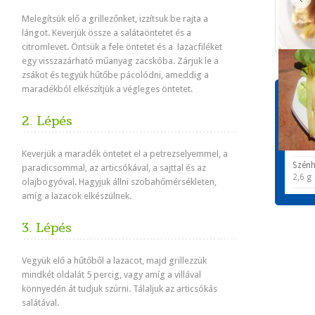
Melegítsük elő a grillezőnket, izzítsuk be rajta a
lángot. Keverjük össze a salátaöntetet és a
citromlevet. Öntsük a fele öntetet és a lazacfiléket
egy visszazárható műanyag zacskóba. Zárjuk le a
zsákot és tegyük hűtőbe pácolódni, ameddig a
maradékból elkészítjük a végleges öntetet.
Tápér
1 adagr
2. Lépés
Energ
419,5
Keverjük a maradék öntetet el a petrezselyemmel, a
Szénh
paradicsommal, az articsókával, a sajttal és az
2,6 g
olajbogyóval. Hagyjuk állni szobahőmérsékleten,
amíg a lazacok elkészülnek.
3. Lépés
Vegyük elő a hűtőből a lazacot, majd grillezzük
mindkét oldalát 5 percig, vagy amíg a villával
könnyedén át tudjuk szúrni. Tálaljuk az articsókás
salátával.