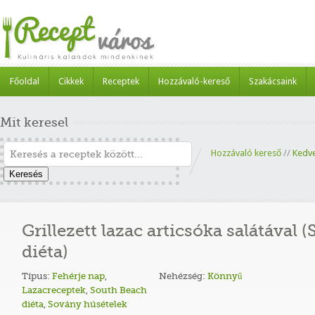
Főoldal
Cikkek
Receptek
Hozzávaló-kereső
Szakácsaink
Mit keresel
Hozzávaló kereső
//
Kedv
Keresés
Grillezett lazac articsóka salátával
diéta)
Típus:
Fehérje nap
,
Nehézség:
Könnyű
Lazacreceptek
,
South Beach
diéta
,
Sovány húsételek