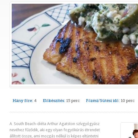
Hány főre:
4
Előkészítés:
15 perc
Főzési/Sütési idő:
10 perc
A South Beach-diéta Arthur Agatston szívgyógyász
nevéhez fűződik, aki egy olyan fogyókúrás étrendet
állított össze, ami mozgás nélkül is képes eltüntetni