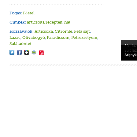
Fogás:
Főétel
Cimkék:
articsóka receptek
,
hal
Hozzávalók:
Articsóka
,
Citromlé
,
Feta sajt
,
Lazac
,
Olívabogyó
,
Paradicsom
,
Petrezselyem
,
Salátaöntet
Sült la
Sült la
paradi
Sült l
Save
spenótt
zöldbo
Füstölt
csiper
Aranyk