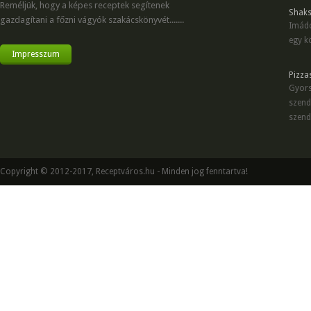
Reméljük, hogy a képes receptek segítenek
Shaks
gazdagítani a főzni vágyók szakácskönyvét.......
Imádo
egy kö
Impresszum
Pizza
Gyors
szend
szend
Copyright © 2012-2017, Receptváros.hu - Minden jog fenntartva!