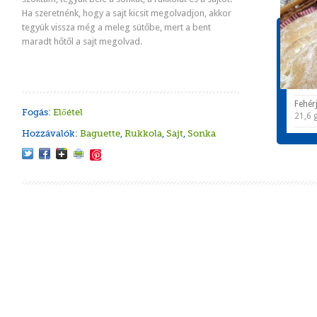
Ha szeretnénk, hogy a sajt kicsit megolvadjon, akkor
tegyük vissza még a meleg sütőbe, mert a bent
Tápér
maradt hőtől a sajt megolvad.
1 adagr
Energ
283,8
Fehér
Fogás:
Előétel
21,6 
Hozzávalók:
Baguette
,
Rukkola
,
Sajt
,
Sonka
Save