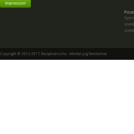
Impresszum
Pizza
Gyors
szend
szend
Copyright © 2012-2017, Receptváros.hu - Minden jog fenntartva!