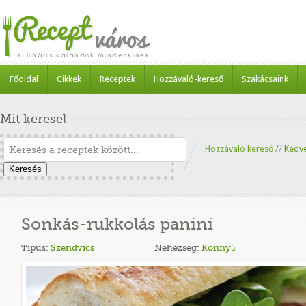
Főoldal
Cikkek
Receptek
Hozzávaló-kereső
Szakácsaink
Mit keresel
Hozzávaló kereső
//
Kedv
Keresés
Sonkás-rukkolás panini
Típus:
Szendvics
Nehézség:
Könnyű