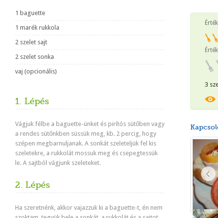
1 baguette
Érté
1 marék rukkola
2 szelet sajt
Érték
2 szelet sonka
vaj (opcionális)
3 sz
1. Lépés
Vágjuk félbe a baguette-ünket és pirítós sütőben vagy
Kapcsol
a rendes sütőnkben süssük meg, kb. 2 percig, hogy
szépen megbarnuljanak. A sonkát szeleteljük fel kis
szeletekre, a rukkolát mossuk meg és csepegtessük
le. A sajtból vágjunk szeleteket.
2. Lépés
Ha szeretnénk, akkor vajazzuk ki a baguette-t, én nem
szoktam, tegyük bele a sonkát, a rukkolát és a sajtot.