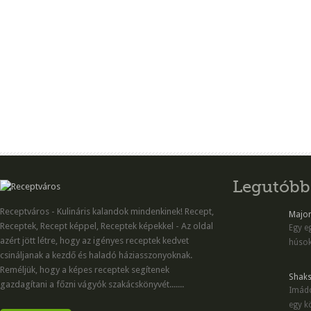
Legutóbb
Receptváros - Kulináris kalandok mindenkinek! Recept,
Majon
Receptek, Recept képpel, Receptek képekkel - Az oldal
Egy eg
azért jött létre, hogy az igényes receptek kedvet
húsok
csináljanak a kezdő és haladó háziasszonyoknak.
Reméljük, hogy a képes receptek segítenek
Shaks
gazdagítani a főzni vágyók szakácskönyvét.......
Imádo
egy kö