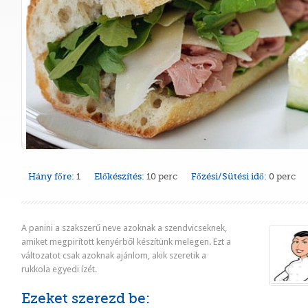
Hány főre:
1
Előkészítés:
10 perc
Főzési/Sütési idő:
0 perc
A panini a szakszerű neve azoknak a szendvicseknek,
amiket megpirított kenyérből készítünk melegen. Ezt a
változatot csak azoknak ajánlom, akik szeretik a
rukkola egyedi ízét.
Ezeket szerezd be: