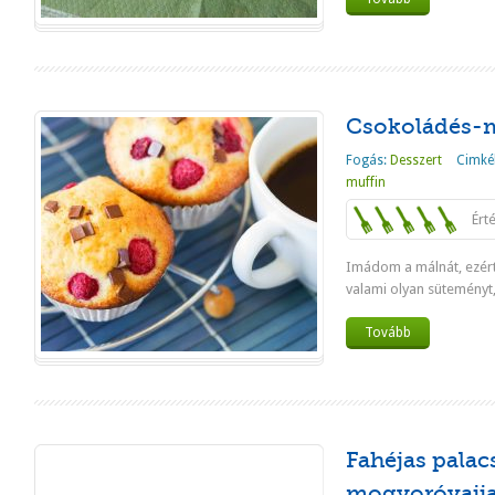
Csokoládés-
Fogás:
Desszert
Cimké
muffin
Ért
Imádom a málnát, ezért
valami olyan süteményt
Tovább
Fahéjas palac
mogyoróvajja