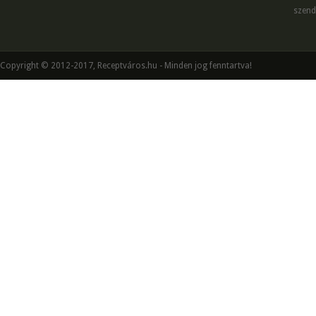
szend
Copyright © 2012-2017, Receptváros.hu - Minden jog fenntartva!