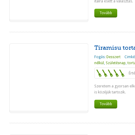
italra esett a választás.
Tovább
Tiramisu tort
Fogás:
Desszert
Cimké
nélkül
,
Születésnap
,
tort
Ért
Szeretem a gyorsan elk
is közéjük tartozik.
Tovább