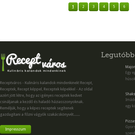
1
2
3
4
5
6
Legutóbb
Majon
Egy eg
húsok
Receptváros - Kulináris kalandok mindenkinek! Recept,
Receptek, Recept képpel, Receptek képekkel - Az oldal
Shaks
azért jött létre, hogy az igényes receptek kedvet
Imádo
csináljanak a kezdő és haladó háziasszonyoknak.
egy kö
Reméljük, hogy a képes receptek segítenek
gazdagítani a főzni vágyók szakácskönyvét.......
Pizza
Gyors
Impresszum
szend