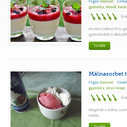
Fogás:
Desszert
Cimké
gyümölcs
,
Húsvét
,
Kará
Ért
Ha nincs otthon friss g
gyümölcsből is elkészít
Tovább
Málnasorbet t
Fogás:
Desszert
Cimké
gyümölcs
,
olcsó recept
,
Ért
Megérett a málna, ezért
belőle.
Tovább