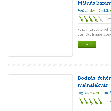
Málnás karam
Fogás:
Italok
Cimkék:
Ért
Ha itt a nyár, akkor jól 
gyümölcs frappé recept
Tovább
Bodzás-fehér
málnalekvár
Fogás:
Desszert
Cimké
Ért