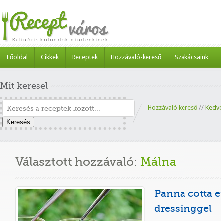
Főoldal
Cikkek
Receptek
Hozzávaló-kereső
Szakácsaink
Mit keresel
Hozzávaló kereső
//
Kedv
Keresés
Választott hozzávaló:
Málna
Panna cotta 
dressinggel