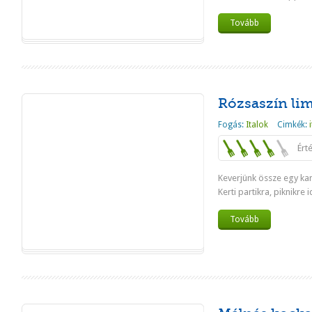
Tovább
Rózsaszín li
Fogás:
Italok
Cimkék:
Ért
Keverjünk össze egy kan
Kerti partikra, piknikre i
Tovább