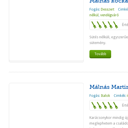
Málnás kocka
Fogás:
Desszert
Cimké
nélkül
,
vendégváró
Ért
Sütés nélküli, egyszerű
sütemény.
Tovább
Málnás Martin
Fogás:
Italok
Cimkék:
Ért
Karácsonykor mindig új 
meglephetem a családot,