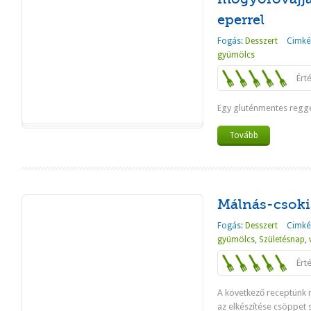
eperrel
Fogás:
Desszert
Cimké
gyümölcs
Ért
Egy gluténmentes regge
Tovább
Málnás-csoki
Fogás:
Desszert
Cimké
gyümölcs
,
Születésnap
,
Ért
A következő receptünk 
az elkészítése csöppet 