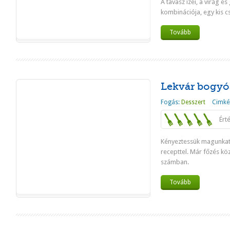
A tavasz ízei, a virág é
kombinációja, egy kis c
Tovább
Lekvár bogyó
Fogás:
Desszert
Cimké
Ért
Kényeztessük magunkat 
recepttel. Már főzés köz
számban.
Tovább