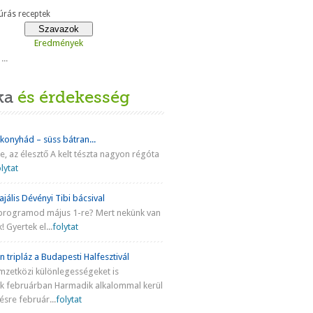
rás receptek
Eredmények
...
ka
és érdekesség
 konyhád – süss bátran...
ke, az élesztő A kelt tészta nagyon régóta
lytat
jális Dévényi Tibi bácsival
programod május 1-re? Mert nekünk van
! Gyertek el...
folytat
n tripláz a Budapesti Halfesztivál
mzetközi különlegességeket is
nk februárban Harmadik alkalommal kerül
sre február...
folytat