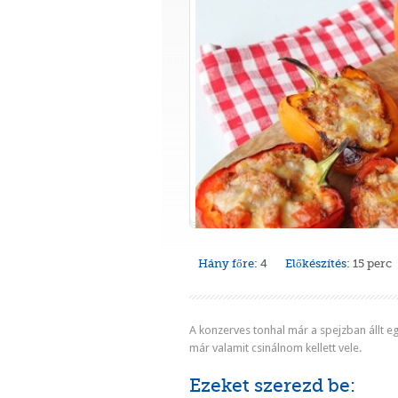
Hány főre:
4
Előkészítés:
15 perc
A konzerves tonhal már a spejzban állt eg
már valamit csinálnom kellett vele.
Ezeket szerezd be: