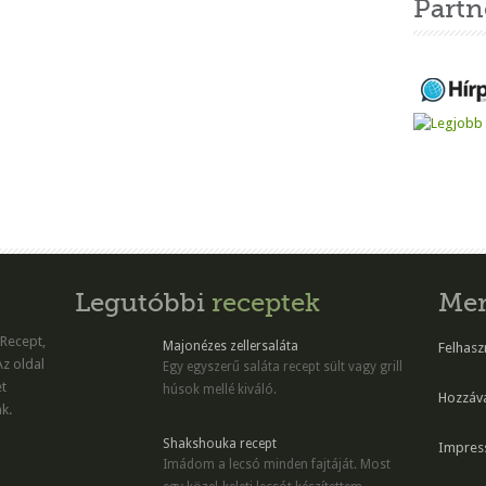
Partn
Legutóbbi
receptek
Me
 Recept,
Majonézes zellersaláta
Felhaszn
Az oldal
Egy egyszerű saláta recept sült vagy grill
et
húsok mellé kiváló.
Hozzáv
k.
Shakshouka recept
Impres
Imádom a lecsó minden fajtáját. Most