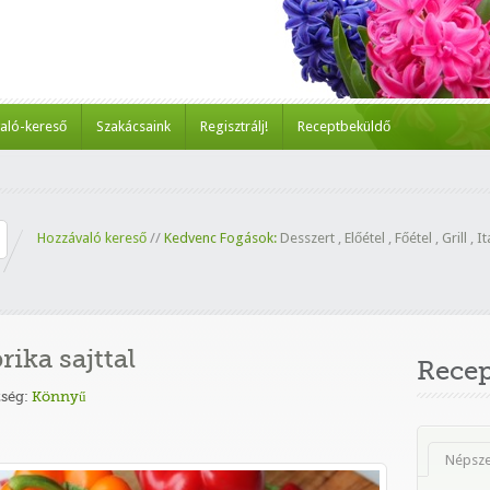
aló-kereső
Szakácsaink
Regisztrálj!
Receptbeküldő
Hozzávaló kereső
//
Kedvenc Fogások:
Desszert
,
Előétel
,
Főétel
,
Grill
,
It
rika sajttal
Rece
ség:
Könnyű
Népsz