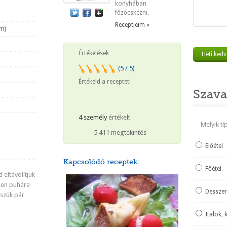
konyhában
főzőcskézni.
Receptjeim »
om)
Értékelések
Heti ked
(5 / 5)
Értékeld a receptet!
Szava
4 személy
értékelt
Melyik t
5 411 megtekintés
Előétel
Kapcsolódó receptek:
Főétel
 eltávolítjuk
ben puhára
Desszer
szük pár
Italok, 