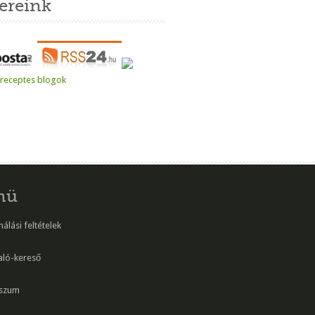
ereink
nü
álási feltételek
aló-kereső
szum