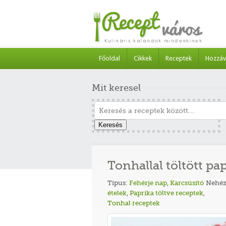
Főoldal
Cikkek
Receptek
Hozzáv
Mit keresel
Keresés
Tonhallal töltött pap
Típus:
Fehérje nap
,
Karcsúsító
Nehéz
ételek
,
Paprika töltve receptek
,
Tonhal receptek