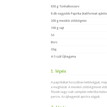
650 g Tonhalkonzerv
8 db nagyobb Paprika (kaliforniait ajánl
200 g mexikói zöldségmix
100 g sajt
Só
Bors
Olaj
4-5 szál Újhagyma
1. lépés
A paprikákat hosszában kettévágjuk, majd
a magházát. A mexikói zöldségmixet víz
főzzük vagy csak szimplán mikróba betes
percre. Az újhagymát apróra vágjuk.