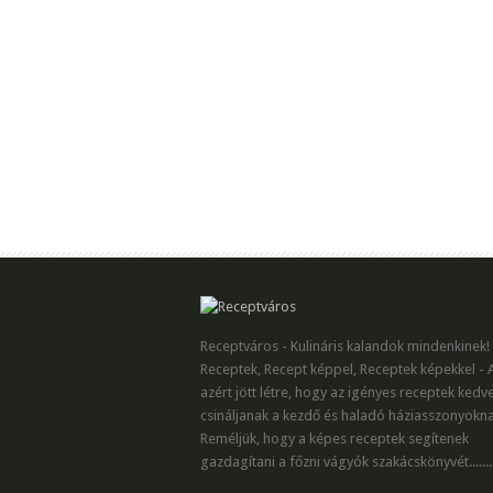
Receptváros - Kulináris kalandok mindenkinek!
Receptek, Recept képpel, Receptek képekkel - 
azért jött létre, hogy az igényes receptek kedv
csináljanak a kezdő és haladó háziasszonyokna
Reméljük, hogy a képes receptek segítenek
gazdagítani a főzni vágyók szakácskönyvét.......