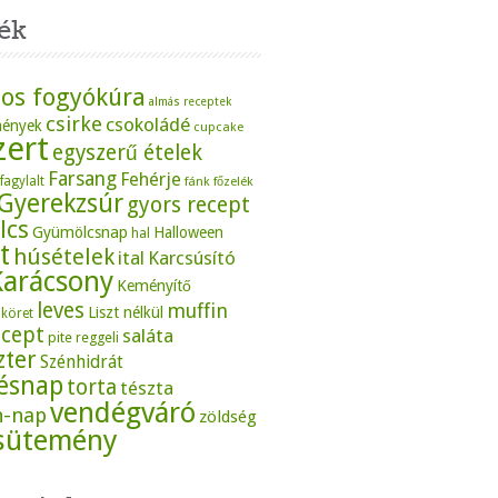
ék
os fogyókúra
almás receptek
csirke
csokoládé
mények
cupcake
zert
egyszerű ételek
Farsang
Fehérje
fagylalt
fánk
főzelék
Gyerekzsúr
gyors recept
lcs
Gyümölcsnap
Halloween
hal
t
húsételek
ital
Karcsúsító
Karácsony
Keményítő
leves
muffin
Liszt nélkül
köret
ecept
saláta
pite
reggeli
zter
Szénhidrát
tésnap
torta
tészta
vendégváró
n-nap
zöldség
sütemény