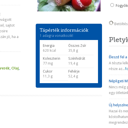
Fogyókú
t
evágott
Betöltés 
el, sajtot
Tápérték információk
epsire
1 adagra vonatkozik!
zán jó, ha a
Plety
Energia
Összes Zsír
620 kcal
35,8 g
Éleszd fel a
Koleszterin
Szénhidrát
A tészta lel
77 mg
19,4 g
verék
,
Olaj
,
része az...
fo
Cukor
Fehérje
11,3 g
52,4 g
Népligeti Ma
Nincs még 
egy ötletünk
Új helyszíne
Hazai és ne
kóstolhatu
megrendezé