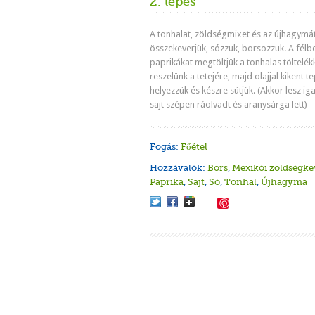
2. lépés
A tonhalat, zöldségmixet és az újhagymá
összekeverjük, sózzuk, borsozzuk. A félb
paprikákat megtöltjük a tonhalas töltelékk
reszelünk a tetejére, majd olajjal kikent t
helyezzük és készre sütjük. (Akkor lesz iga
sajt szépen ráolvadt és aranysárga lett)
Fogás:
Főétel
Hozzávalók:
Bors
,
Mexikói zöldségke
Paprika
,
Sajt
,
Só
,
Tonhal
,
Újhagyma
Save