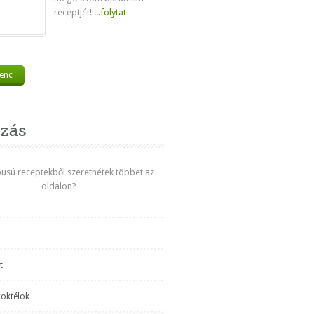
receptjét!
...folytat
venc
zás
ípusú receptekből szeretnétek többet az
oldalon?
t
koktélok