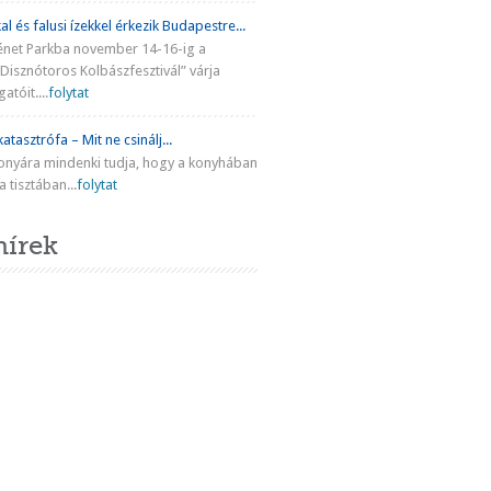
al és falusi ízekkel érkezik Budapestre...
énet Parkba november 14-16-ig a
Disznótoros Kolbászfesztivál” várja
atóit....
folytat
atasztrófa – Mit ne csinálj...
onyára mindenki tudja, hogy a konyhában
 tisztában...
folytat
hírek