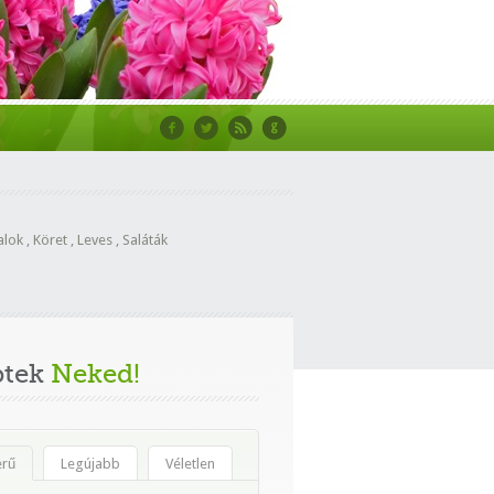
alok
,
Köret
,
Leves
,
Saláták
ptek
Neked!
erű
Legújabb
Véletlen