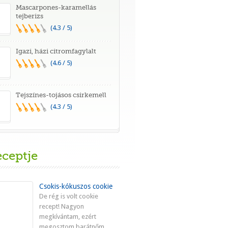
Mascarpones-karamellás
tejberizs
(4.3 / 5)
Igazi, házi citromfagylalt
(4.6 / 5)
Tejszínes-tojásos csirkemell
(4.3 / 5)
eceptje
Csokis-kókuszos cookie
De rég is volt cookie
recept! Nagyon
megkívántam, ezért
megosztom barátnőm