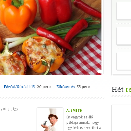
Főzési/Sütési idő:
20 perc
Elkészítés:
35 perc
Hét
r
y ideje, így
A. SMITH
Én vagyok az élő
példája annak, hogy
egy férfi is szerethet a