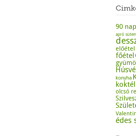
Cimk
90 nap
apró süte
dess
előétel
főétel
gyümö
Húsvé
konyha
koktél
olcsó r
Szilves
Szüle
Valenti
édes 