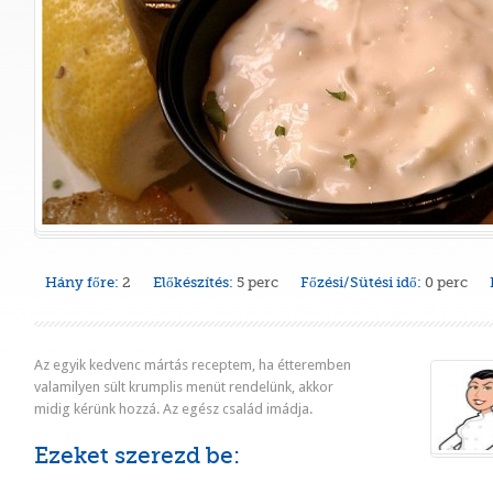
Hány főre:
2
Előkészítés:
5 perc
Főzési/Sütési idő:
0 perc
Az egyik kedvenc mártás receptem, ha étteremben
valamilyen sült krumplis menüt rendelünk, akkor
midig kérünk hozzá. Az egész család imádja.
Ezeket szerezd be: