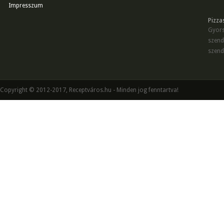
Impresszum
Pizza
Gyors
szend
szend
Copyright © 2012-2017, Receptváros.hu - Minden jog fenntartva!