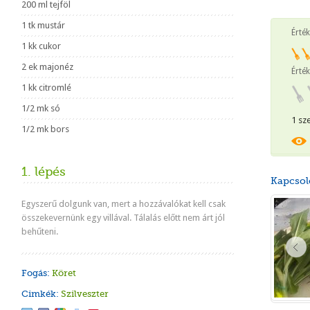
200 ml tejföl
1 tk mustár
Érté
1 kk cukor
2 ek majonéz
Érték
1 kk citromlé
1/2 mk só
1 sz
1/2 mk bors
1. lépés
Kapcsol
Egyszerű dolgunk van, mert a hozzávalókat kell csak
összekevernünk egy villával. Tálalás előtt nem árt jól
behűteni.
Fogás:
Köret
Cimkék:
Szilveszter