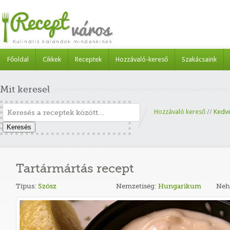
Főoldal
Cikkek
Receptek
Hozzávaló-kereső
Szakácsaink
Mit keresel
Hozzávaló kereső
//
Kedv
Keresés
Tartármártás recept
Típus:
Szósz
Nemzetiség:
Hungarikum
Neh