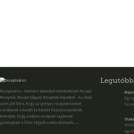
Legutóbb
Receptváros - Kulináris kalandok mindenkinek! Recept,
Majon
Receptek, Recept képpel, Receptek képekkel - Az oldal
Egy eg
azért jött létre, hogy az igényes receptek kedvet
húsok
csináljanak a kezdő és haladó háziasszonyoknak.
Reméljük, hogy a képes receptek segítenek
Shaks
gazdagítani a főzni vágyók szakácskönyvét.......
Imádo
egy kö