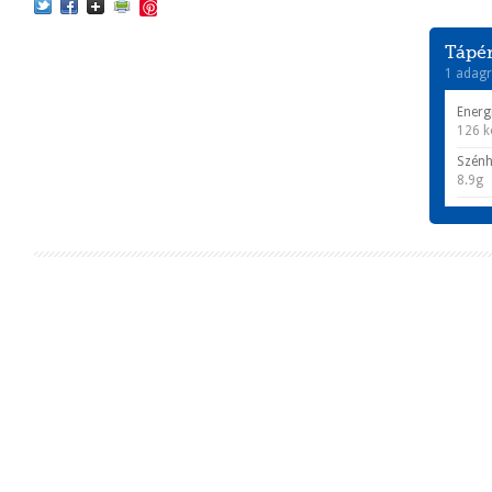
Save
Tápér
1 adagr
Energ
126 k
Szénh
8.9g