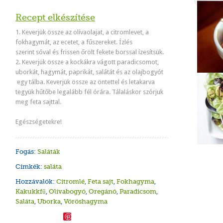
Recept elkészítése
1. Keverjük össze az olívaolajat, a citromlevet, a
fokhagymát, az ecetet, a fűszereket. Ízlés
szerint sóval és frissen őrölt fekete borssal ízesítsük.
2. Keverjük össze a kockákra vágott paradicsomot,
uborkát, hagymát, paprikát, salátát és az olajbogyót
egy tálba. Keverjük össze az öntettel és letakarva
tegyük hűtőbe legalább fél órára. Tálaláskor szórjuk
meg feta sajttal.
Egészségetekre!
Fogás:
Saláták
Cimkék:
saláta
Hozzávalók:
Citromlé
,
Feta sajt
,
Fokhagyma
,
Kakukkfű
,
Olívabogyó
,
Oregánó
,
Paradicsom
,
Saláta
,
Uborka
,
Vöröshagyma
Save