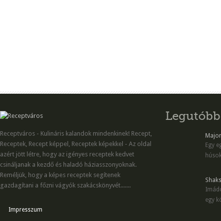
Legutóbb
Receptváros - Kulináris kalandok mindenkinek! Recept,
Majon
Receptek, Recept képpel, Receptek képekkel - Az oldal
Egy eg
azért jött létre, hogy az igényes receptek kedvet
húsok
csináljanak a kezdő és haladó háziasszonyoknak.
Reméljük, hogy a képes receptek segítenek
Shaks
gazdagítani a főzni vágyók szakácskönyvét.......
Imádo
egy kö
Impresszum