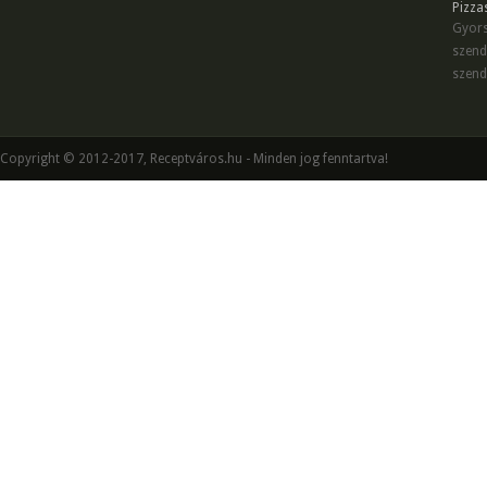
Pizza
Gyors
szend
szend
Copyright © 2012-2017, Receptváros.hu - Minden jog fenntartva!