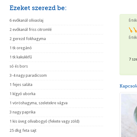
Ezeket szerezd be:
6 evőkanál olívaolaj
Érté
2 evőkanál friss citromlé
Érték
2 gerezd fokhagyma
1 tk oregánó
1 tk kakukkfű
7 sz
só és bors
3-4 nagy paradicsom
1 fejes saláta
Kapcsol
1 kígyó uborka
1 vöröshagyma, szeletekre vágva
3 nagy paprika
1 kis üveg olívabogyó (fekete vagy zöld)
25 dkg feta sajt