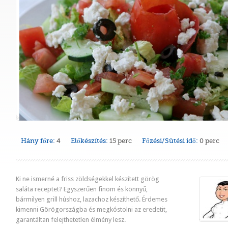
Hány főre:
4
Előkészítés:
15 perc
Főzési/Sütési idő:
0 perc
Ki ne ismerné a friss zöldségekkel készített görög
saláta receptet? Egyszerűen finom és könnyű,
bármilyen grill húshoz, lazachoz készíthető. Érdemes
kimenni Görögországba és megkóstolni az eredetit,
garantáltan felejthetetlen élmény lesz.