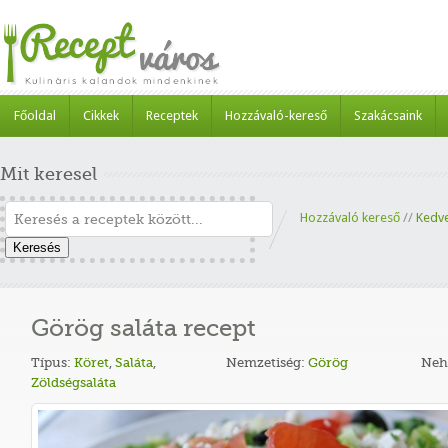
Főoldal
Cikkek
Receptek
Hozzávaló-kereső
Szakácsaink
Mit keresel
Hozzávaló kereső
//
Kedv
Keresés
Görög saláta recept
Típus:
Köret
,
Saláta
,
Nemzetiség:
Görög
Neh
Zöldségsaláta