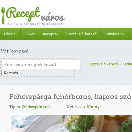
Főoldal
Cikkek
Receptek
Hozzávaló-kereső
Szakácsaink
Mit keresel
Hozzávaló kereső
//
Kedv
Keresés
Fehérspárga fehérboros, kapros szó
Típus:
Zöldségköretek
Nehézség:
Könnyű