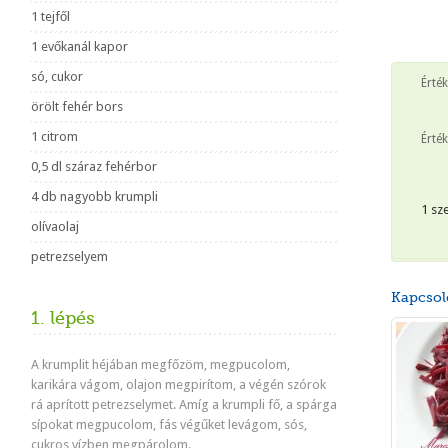
1 tejfől
1 evőkanál kapor
só, cukor
Érté
örölt fehér bors
1 citrom
Érték
0,5 dl száraz fehérbor
4 db nagyobb krumpli
1 sz
olívaolaj
petrezselyem
Kapcsol
1. lépés
A krumplit héjában megfőzöm, megpucolom,
karikára vágom, olajon megpirítom, a végén szórok
rá aprított petrezselymet. Amíg a krumpli fő, a spárga
sípokat megpucolom, fás végűket levágom, sós,
cukros vízben megpárolom.