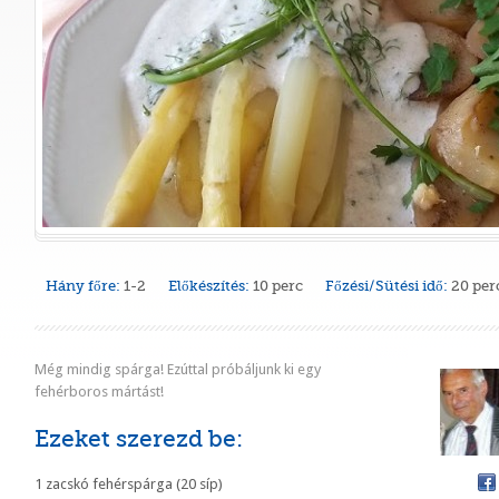
Hány főre:
1-2
Előkészítés:
10 perc
Főzési/Sütési idő:
20 per
Még mindig spárga! Ezúttal próbáljunk ki egy
fehérboros mártást!
Ezeket szerezd be:
1 zacskó fehérspárga (20 síp)