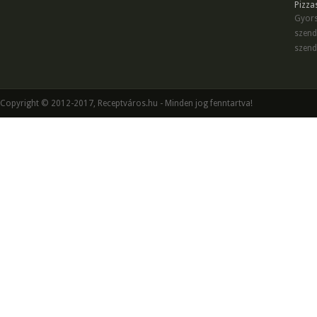
Pizza
Gyors
szend
szend
Copyright © 2012-2017, Receptváros.hu - Minden jog fenntartva!