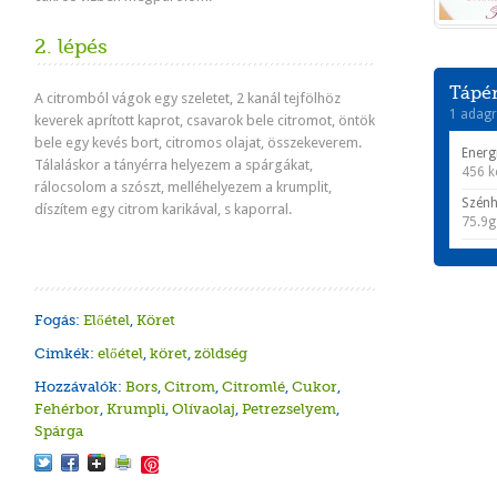
2. lépés
Tápér
A citromból vágok egy szeletet, 2 kanál tejfölhöz
1 adagr
keverek aprított kaprot, csavarok bele citromot, öntök
bele egy kevés bort, citromos olajat, összekeverem.
Energ
Tálaláskor a tányérra helyezem a spárgákat,
456 k
rálocsolom a szószt, melléhelyezem a krumplit,
Szénh
díszítem egy citrom karikával, s kaporral.
75.9g
Fogás:
Előétel
,
Köret
Cimkék:
előétel
,
köret
,
zöldség
Hozzávalók:
Bors
,
Citrom
,
Citromlé
,
Cukor
,
Fehérbor
,
Krumpli
,
Olívaolaj
,
Petrezselyem
,
Spárga
Save