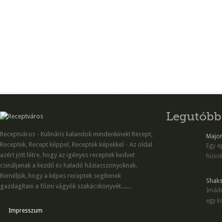
Legutóbb
Receptváros - Kulináris kalandok mindenkinek! Recept,
Majon
Receptek, Recept képpel, Receptek képekkel - Az oldal
Egy eg
azért jött létre, hogy az igényes receptek kedvet
húsok
csináljanak a kezdő és haladó háziasszonyoknak.
Reméljük, hogy a képes receptek segítenek
Shaks
gazdagítani a főzni vágyók szakácskönyvét.......
Imádo
egy kö
Impresszum