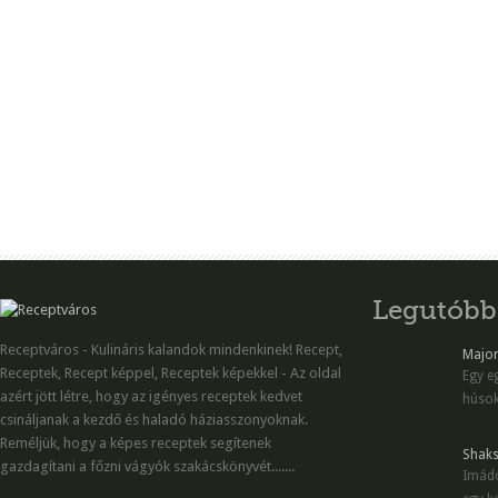
Legutóbb
Receptváros - Kulináris kalandok mindenkinek! Recept,
Majon
Receptek, Recept képpel, Receptek képekkel - Az oldal
Egy eg
azért jött létre, hogy az igényes receptek kedvet
húsok
csináljanak a kezdő és haladó háziasszonyoknak.
Reméljük, hogy a képes receptek segítenek
Shaks
gazdagítani a főzni vágyók szakácskönyvét.......
Imádo