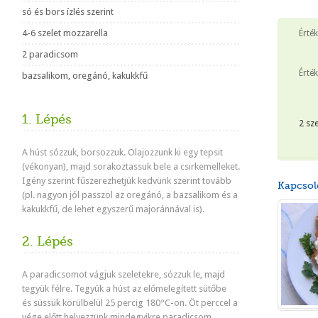
só és bors ízlés szerint
4-6 szelet mozzarella
Érté
2 paradicsom
Érték
bazsalikom, oregánó, kakukkfű
1. Lépés
2 sz
A húst sózzuk, borsozzuk. Olajozzunk ki egy tepsit
(vékonyan), majd sorakoztassuk bele a csirkemelleket.
Igény szerint fűszerezhetjük kedvünk szerint tovább
Kapcsol
(pl. nagyon jól passzol az oregánó, a bazsalikom és a
kakukkfű, de lehet egyszerű majoránnával is).
2. Lépés
A paradicsomot vágjuk szeletekre, sózzuk le, majd
tegyük félre. Tegyük a húst az előmelegített sütőbe
és
süssük körülbelül 25 percig 180°C-on.
Öt perccel a
vége előtt helyezzünk mindegyikre paradicsom