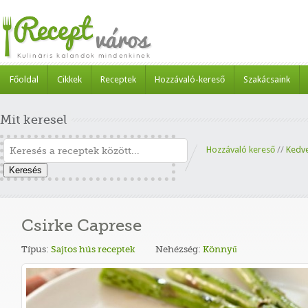
Főoldal
Cikkek
Receptek
Hozzávaló-kereső
Szakácsaink
Mit keresel
Hozzávaló kereső
//
Kedv
Keresés
Csirke Caprese
Típus:
Sajtos hús receptek
Nehézség:
Könnyű