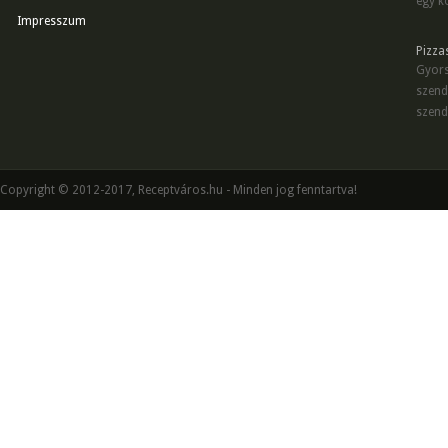
egy kö
Impresszum
Pizza
Gyors
szend
szend
Copyright © 2012-2017, Receptváros.hu - Minden jog fenntartva!