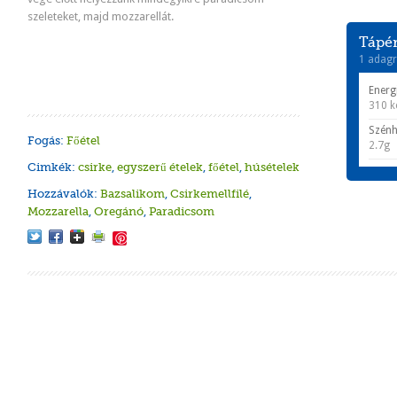
szeleteket, majd mozzarellát.
Tápér
1 adagr
Energ
310 k
Szénh
Fogás:
Főétel
2.7g
Cimkék:
csirke
,
egyszerű ételek
,
főétel
,
húsételek
Hozzávalók:
Bazsalikom
,
Csirkemellfilé
,
Mozzarella
,
Oregánó
,
Paradicsom
Save