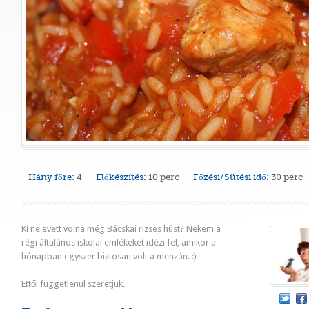
Hány főre:
4
Előkészítés:
10 perc
Főzési/Sütési idő:
30 perc
Ki ne evett volna még Bácskai rizses húst? Nekem a
régi általános iskolai emlékeket idézi fel, amikor a
hónapban egyszer biztosan volt a menzán. :)
Ettől függetlenül szeretjük.