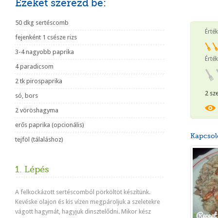
Ezeket szerezd be:
50 dkg sertéscomb
Érté
fejenként 1 csésze rizs
3-4 nagyobb paprika
Érték
4 paradicsom
2 tk pirospaprika
2 sz
só, bors
2 vöröshagyma
erős paprika (opcionális)
Kapcsol
tejföl (tálaláshoz)
1. Lépés
A felkockázott sertéscomból pörköltöt készítünk.
Kevéske olajon és kis vízen megpároljuk a szeletekre
vágott hagymát, hagyjuk dinsztelődni. Mikor kész