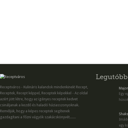
Legutóbb
Receptváros - Kulináris kalandok mindenkinek! Recept,
Majon
Receptek, Recept képpel, Receptek képekkel - Az oldal
Egy eg
azért jött létre, hogy az igényes receptek kedvet
húsok
csináljanak a kezdő és haladó háziasszonyoknak.
Reméljük, hogy a képes receptek segítenek
Shaks
gazdagítani a főzni vágyók szakácskönyvét.......
Imádo
egy kö