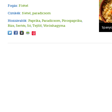
Fogás:
Főétel
Cimkék:
főétel
,
paradicsom
Hozzávalók:
Paprika
,
Paradicsom
,
Pirospaprika
,
Rizs
,
Sertés
,
Só
,
Tejföl
,
Vöröshagyma
Kacsás
Kolbás
Sajtos 
Vörösb
Spanyol
Save