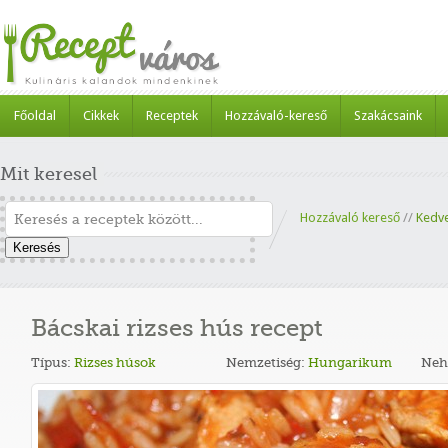
Főoldal
Cikkek
Receptek
Hozzávaló-kereső
Szakácsaink
Mit keresel
Hozzávaló kereső
//
Kedv
Keresés
Bácskai rizses hús recept
Típus:
Rizses húsok
Nemzetiség:
Hungarikum
Neh