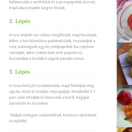
beletesszük a sertéshúst és a pirospaprikát, borsot,
majd alacsonyabb lángon főzzük.
2. Lépés
A rizst enyhén sós vízben megfőzzük, majd leszűrjük.
Mikor a hús kóstolásra puhának tűnik, hozzáadjuk a
rizst, belevágunk egy kis zöldpaprikát (ha csípősen
szeretjük, akkor mehet bele erős paprika is),
hozzáadjuk a kockákra vágott paradicsomot.
3. Lépés
A rizses húst jól összekeverjük, majd felöntjük még
egy kis vízzel és tovább rotyogtatjuk. Körülbelül 5-7
perc után lefedjük és levesszük a tűzről. Hagyjuk
párolódni és összeérni.
Tálaljuk melegen csalamádéval, kovászos uborkával
és tejföllel.