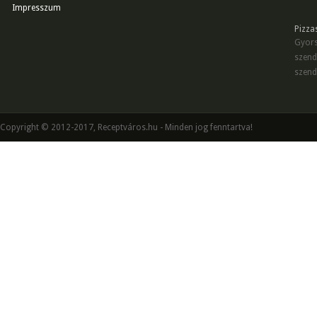
Impresszum
Pizza
Gyors
szend
szend
Copyright © 2012-2017, Receptváros.hu - Minden jog fenntartva!