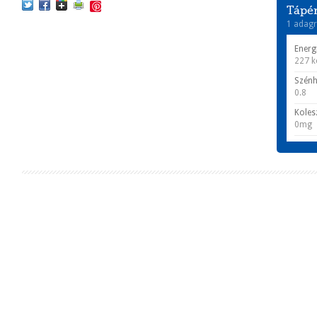
Save
Tápér
1 adagr
Energ
227 k
Szénh
0.8
Koles
0mg