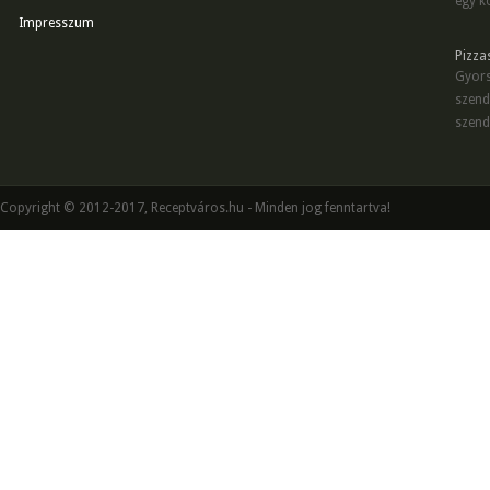
egy kö
Impresszum
Pizza
Gyors
szend
szend
Copyright © 2012-2017, Receptváros.hu - Minden jog fenntartva!