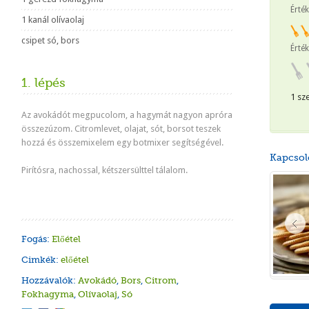
Érté
1 kanál olívaolaj
csipet só, bors
Érték
1. lépés
1 sz
Az avokádót megpucolom, a hagymát nagyon apróra
összezúzom. Citromlevet, olajat, sót, borsot teszek
hozzá és összemixelem egy botmixer segítségével.
Kapcsol
Pirítósra, nachossal, kétszersülttel tálalom.
Fogás:
Előétel
Cimkék:
előétel
Hozzávalók:
Avokádó
,
Bors
,
Citrom
,
Fokhagyma
,
Olívaolaj
,
Só