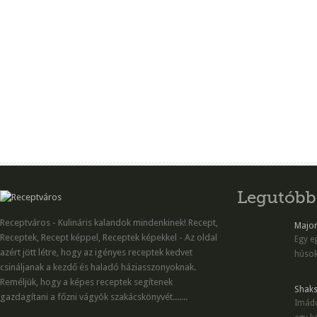
Legutóbb
Receptváros - Kulináris kalandok mindenkinek! Recept,
Majon
Receptek, Recept képpel, Receptek képekkel - Az oldal
Egy eg
azért jött létre, hogy az igényes receptek kedvet
húsok
csináljanak a kezdő és haladó háziasszonyoknak.
Reméljük, hogy a képes receptek segítenek
Shaks
gazdagítani a főzni vágyók szakácskönyvét.......
Imádo