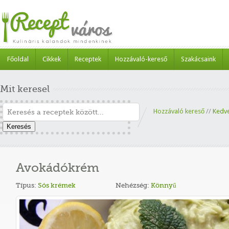
Főoldal
Cikkek
Receptek
Hozzávaló-kereső
Szakácsaink
Mit keresel
Hozzávaló kereső
//
Kedv
Keresés
Avokádókrém
Típus:
Sós krémek
Nehézség:
Könnyű