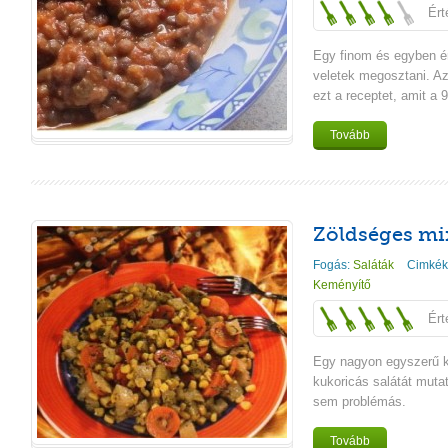
Ért
Egy finom és egyben é
veletek megosztani. A
ezt a receptet, amit a 
Tovább
Zöldséges mi
Fogás:
Saláták
Cimkék
Keményítő
Ért
Egy nagyon egyszerű ki
kukoricás salátát muta
sem problémás.
Tovább