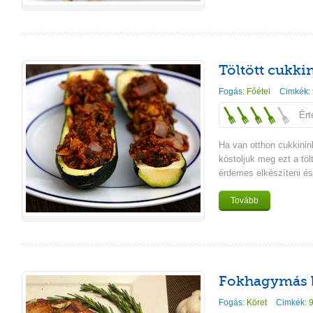
Töltött cukki
Fogás:
Főétel
Cimkék:
Ért
Ha van otthon cukkinin
kóstoljuk meg ezt a töl
érdemes elkészíteni és 
Tovább
Fokhagymás 
Fogás:
Köret
Cimkék:
9