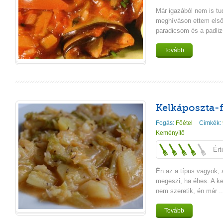
Már igazából nem is tu
meghíváson ettem első
paradicsom és a padlizs
Tovább
Kelkáposzta-f
Fogás:
Főétel
Cimkék:
Keményítő
Ért
Én az a típus vagyok, 
megeszi, ha éhes. A ke
nem szeretik, én már ..
Tovább