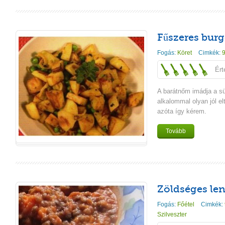
Fűszeres bur
Fogás:
Köret
Cimkék:
9
Ért
A barátnőm imádja a sü
alkalommal olyan jól el
azóta így kérem.
Tovább
Zöldséges le
Fogás:
Főétel
Cimkék:
Szilveszter