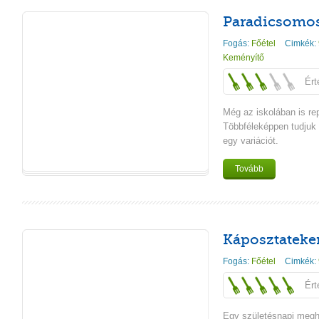
Paradicsomos
Fogás:
Főétel
Cimkék:
Keményítő
Ért
Még az iskolában is rep
Többféleképpen tudjuk
egy variációt.
Tovább
Káposztateke
Fogás:
Főétel
Cimkék:
Ért
Egy születésnapi megh