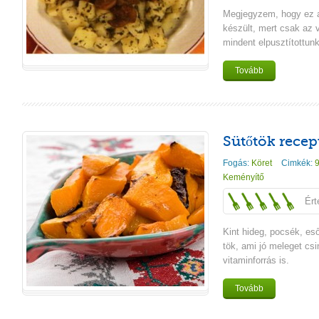
Megjegyzem, hogy ez 
készült, mert csak az v
mindent elpusztítottunk
Tovább
Sütőtök recep
Fogás:
Köret
Cimkék:
9
Keményítő
Ért
Kint hideg, pocsék, eső
tök, ami jó meleget csi
vitaminforrás is.
Tovább