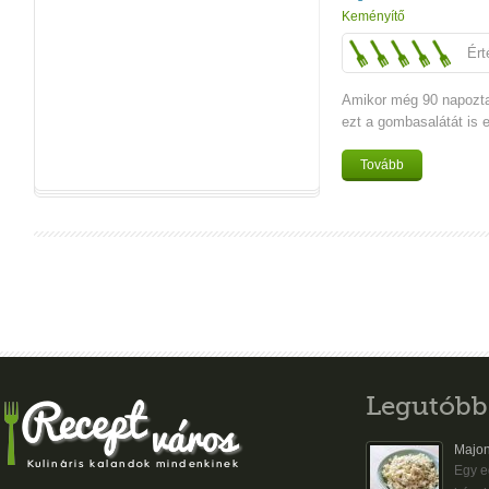
Keményítő
Ért
Amikor még 90 napozt
ezt a gombasalátát is 
Tovább
Legutóbb
Majon
Egy eg