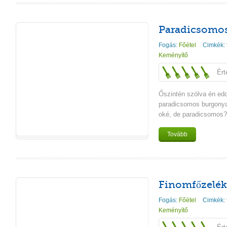
Paradicsomos
Fogás:
Főétel
Cimkék:
Keményítő
Ért
Őszintén szólva én edd
paradicsomos burgonya
oké, de paradicsomos?
Tovább
Finomfőzelék
Fogás:
Főétel
Cimkék:
Keményítő