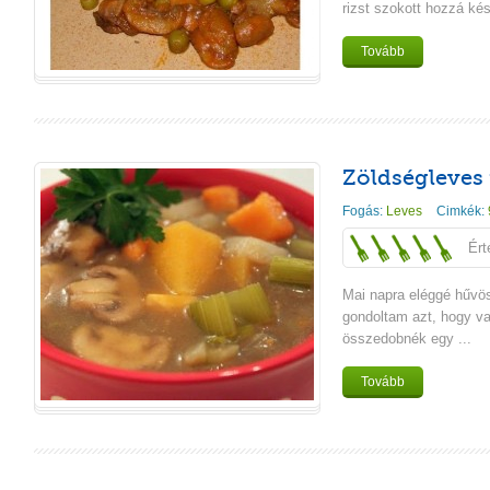
rizst szokott hozzá kés
Tovább
Zöldségleves 
Fogás:
Leves
Cimkék:
Ért
Mai napra eléggé hűvös 
gondoltam azt, hogy va
összedobnék egy ...
Tovább