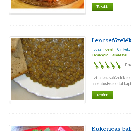
Tovább
Lencsefőzelék
Fogás:
Főétel
Cimkék:
Keményítő
,
Szilveszter
Ért
Ezt a lencsefőzelék re
unokatestvéremtől kapt
Tovább
Kukoricás bab