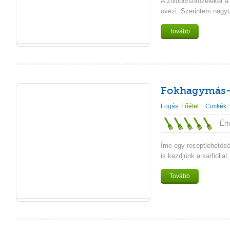
A zöldborsófőzeléket 
övezi. Szerintem nagy
Tovább
Fokhagymás-p
Fogás:
Főétel
Cimkék:
Ért
Íme egy receptlehetősé
is kezdjünk a karfiollal.
Tovább