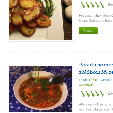
Ért
Fogyaszthatjuk köretk
finom. Szeretem, hogy
Tovább
Paradicsomo
zöldborsófőz
Fogás:
Főétel
Cimkék:
Keményítő
Ért
Állagra jó volt és az í
nem kóstolta az szerint