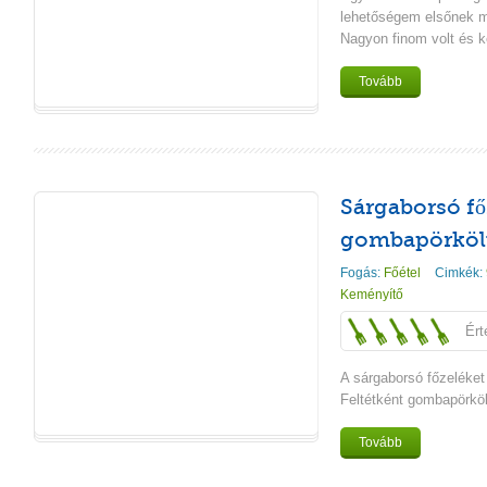
lehetőségem elsőnek m
Nagyon finom volt és k
Tovább
Sárgaborsó fő
gombapörkölt
Fogás:
Főétel
Cimkék:
Keményítő
Ért
A sárgaborsó főzeléket 
Feltétként gombapörköl
Tovább