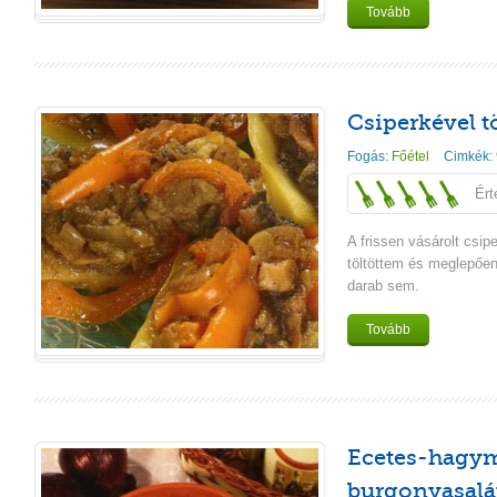
Tovább
Csiperkével t
Fogás:
Főétel
Cimkék:
Ért
A frissen vásárolt csi
töltöttem és meglepően
darab sem.
Tovább
Ecetes-hagy
burgonyasalá