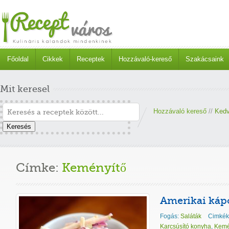
Főoldal
Cikkek
Receptek
Hozzávaló-kereső
Szakácsaink
Mit keresel
Hozzávaló kereső
//
Kedv
Keresés
Címke:
Keményítő
Amerikai káp
Fogás:
Saláták
Cimkék
Karcsúsító konyha
,
Kemé