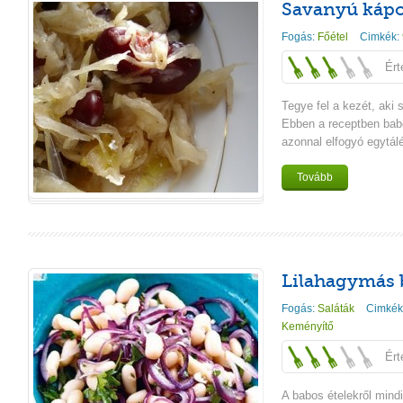
Savanyú kápo
Fogás:
Főétel
Cimkék:
Ért
Tegye fel a kezét, aki 
Ebben a receptben babo
azonnal elfogyó egytálét
Tovább
Lilahagymás 
Fogás:
Saláták
Cimkék
Keményítő
Ért
A babos ételekről mind