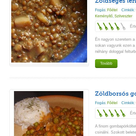
Zöldséges len
Fogás:
Főétel
Cimkék:
Keményítő
,
Szilveszter
Ért
Én nagyon szeretem a 
sokan vagyunk ezen a
néhány dologgal feltur
Tovább
Zöldborsós g
Fogás:
Főétel
Cimkék:
Ért
A finom gombapörkölte
csinálni. Szokott belet