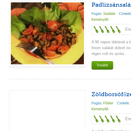
Padlizsánsalá
Fogás:
Saláták
Cimkék
Keményítő
Ért
A 90 napos diétánál a 
finom salátát dobott 
régen volt és azóta ...
Tovább
Zöldborsófőze
Fogás:
Főétel
Cimkék:
Keményítő
Ért