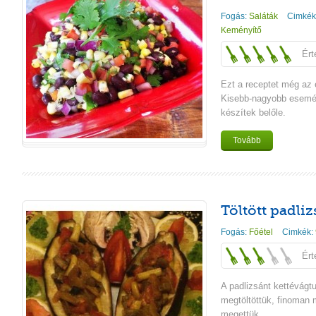
Fogás:
Saláták
Cimkék
Keményítő
Ért
Ezt a receptet még az
Kisebb-nagyobb esemé
készítek belőle.
Tovább
Töltött padli
Fogás:
Főétel
Cimkék:
Ért
A padlizsánt kettévágt
megtöltöttük, finoman
megettük.