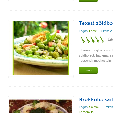
Texasi zöldbo
Fogás:
Főétel
Cimkék:
Ért
Jiháááá! Fogtuk a sült
zöldborsót, hagymát é
Tessenek megkóstolni!
Tovább
Brokkolis karf
Fogás:
Saláták
Cimkék
Keményítő