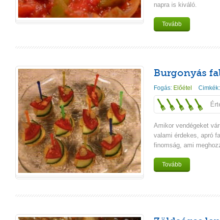
napra is kiváló.
Tovább
Burgonyás fa
Fogás:
Előétel
Cimkék
Ért
Amikor vendégeket vár
valami érdekes, apró f
finomság, ami meghozza
Tovább