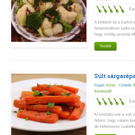
Ért
A brokkoli és a karfio
fenomenálisan tudta ez
hogy mindig azonnal el
Tovább
Sült sárgarép
Fogás:
Köret
Cimkék:
9
Keményítő
Ért
Ki kóstolta már a sült 
hittem, hogy valami bor
de kellemesen csalódt