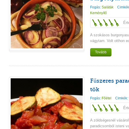
Fogás:
Saláták
Cimkék
Keményítő
Ért
A szokásos burgonyasal
vágytam. Volt otthon ec
Tovább
Fűszeres par
tök
Fogás:
Főétel
Cimkék:
Ért
A zöldségesnél vásárolt
paradicsomból isteni v