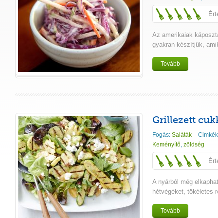
Ért
Az amerikaiak káposzta
gyakran készítjük, ami
Tovább
Grillezett cuk
Fogás:
Saláták
Cimkék
Keményítő
,
zöldség
Ért
A nyárból még elkaphat
hétvégéket, tökéletes r
Tovább