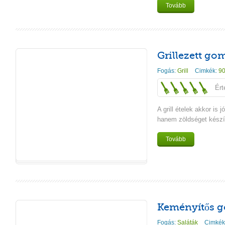
Tovább
Grillezett go
Fogás:
Grill
Cimkék:
90
Ért
A grill ételek akkor is 
hanem zöldséget készí
Tovább
Keményítős g
Fogás:
Saláták
Cimkék