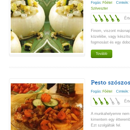
Fogás:
Főétel
Cimkék:
Szilveszter
Ért
Finom, viszont másna
közelébe, vagy készít
fogmosást és egy doboz
Tovább
Pesto szószo
Fogás:
Főétel
Cimkék:
Ért
A munkahelyemre nem v
kimentem egy étteremb
Ezt szolgálták fel.