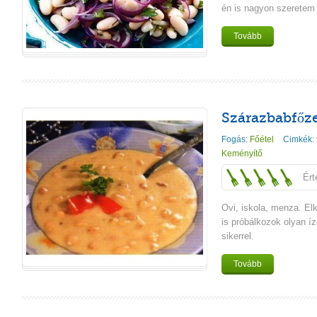
én is nagyon szeretem 
Tovább
Szárazbabfőze
Fogás:
Főétel
Cimkék:
Keményítő
Ért
Ovi, iskola, menza. Elk
is próbálkozok olyan í
sikerrel.
Tovább