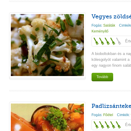
Vegyes zöldsé
Fogás:
Saláták
Cimkék
Keményítő
Ért
A bioboltokban és a na
kölesgolyót valamint a
egy nagyon finom saláta
Tovább
Padlizsánteke
Fogás:
Főétel
Cimkék:
Ért