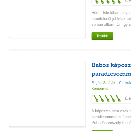
Ért
Húú... Iskolában milye
Istentelenül jól készíte
sorban álltam. Én így 
Tovább
Babos káposz
paradicsomm
Fogás:
Saláták
Cimkék
Keményítő
Ért
A káposzta nem csak 
paradicsommal is finom
Puffadás veszély fennál