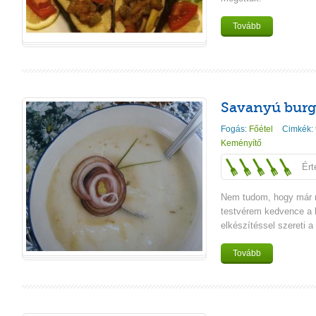
Tovább
Savanyú burg
Fogás:
Főétel
Cimkék:
Keményítő
Ért
Nem tudom, hogy már 
testvérem kedvence a k
elkészítéssel szereti a
Tovább