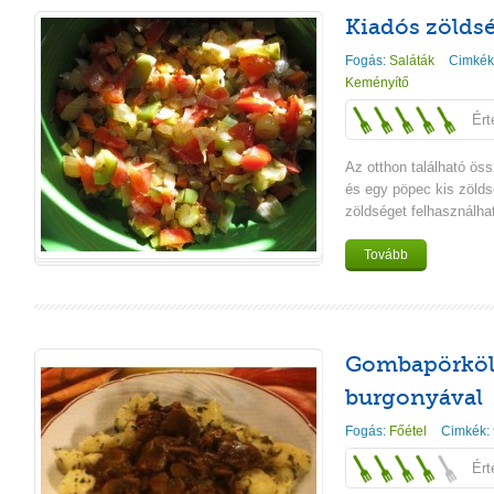
Kiadós zöldsé
Fogás:
Saláták
Cimkék
Keményítő
Ért
Az otthon található ös
és egy pöpec kis zöldsé
zöldséget felhasználha
Tovább
Gombapörkölt
burgonyával
Fogás:
Főétel
Cimkék:
Ért