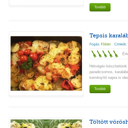
Tovább
Tepsis karalá
Fogás:
Főétel
Cimkék:
Ért
Hétvégén készítettünk 
paradicsomos, karaláb
keményítő napra is ideá
Tovább
Töltött vörö