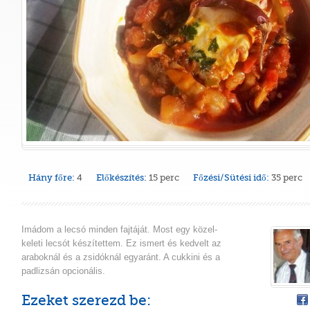
Hány főre:
4
Előkészítés:
15 perc
Főzési/Sütési idő:
35 perc
Imádom a lecsó minden fajtáját. Most egy közel-
keleti lecsót készítettem. Ez ismert és kedvelt az
araboknál és a zsidóknál egyaránt. A cukkini és a
padlizsán opcionális.
Ezeket szerezd be: