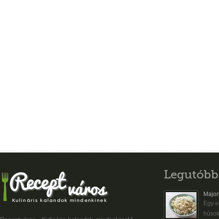
Legutóbb
Majon
Egy eg
húsok