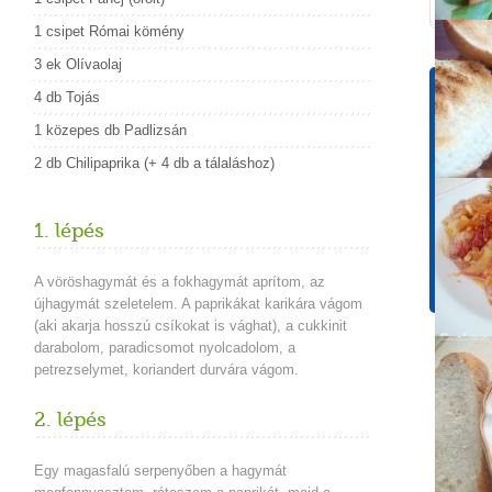
1 csipet Római kömény
3 ek Olívaolaj
Tápér
4 db Tojás
1 adagr
1 közepes db Padlizsán
Energ
2 db Chilipaprika (+ 4 db a tálaláshoz)
358 k
Koles
186 
1. lépés
Cuko
19,3 
A vöröshagymát és a fokhagymát aprítom, az
újhagymát szeletelem. A paprikákat karikára vágom
(aki akarja hosszú csíkokat is vághat), a cukkinit
darabolom, paradicsomot nyolcadolom, a
petrezselymet, koriandert durvára vágom.
2. lépés
Egy magasfalú serpenyőben a hagymát