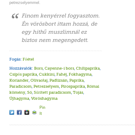
petrezselyemmel.
Finom kenyérrel fogyasztom.
Én vörösbort ittam hozzá, de
egy hithű muszlimnál ez
biztos nem megengedett.
Fogás:
Főétel
Hozzávalók:
Bors
,
Cayenne-i bors
,
Chilipaprika
,
Csípős paprika
,
Cukkini
,
Fahéj
,
Fokhagyma
,
Koriander
,
Olívaolaj
,
Padlizsán
,
Paprika
,
Paradicsom
,
Petrezselyem
,
Pirospaprika
,
Római
kömény
,
Só
,
Sűrített paradicsom
,
Tojás
,
Újhagyma
,
Vöröshagyma
Pin
It