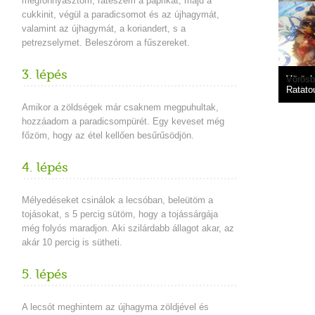
megfonnyasztom, ráteszem a paprikát, majd a
cukkinit, végül a paradicsomot és az újhagymát,
valamint az újhagymát, a koriandert, s a
petrezselymet. Beleszórom a fűszereket.
3. lépés
Lecsó s
Pipera
Vörösbo
krumpl
Lecsós
tojássa
szalon
Ratatou
Amikor a zöldségek már csaknem megpuhultak,
hozzáadom a paradicsompürét. Egy keveset még
főzöm, hogy az étel kellően besűrűsödjön.
4. lépés
Mélyedéseket csinálok a lecsóban, beleütöm a
tojásokat, s 5 percig sütöm, hogy a tojássárgája
még folyós maradjon. Aki szilárdabb állagot akar, az
akár 10 percig is sütheti.
5. lépés
A lecsót meghintem az újhagyma zöldjével és