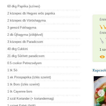
60 dkg Paprika (színes)
2 közepes db Hegyes erős paprika
Érté
2 közepes db Vöröshagyma
3 gerezd Fokhagyma
Érték
2 db Újhagyma (zöldjével)
3 közepes db Paradicsom
40 dkg Cukkini
1 sz
21 dkg Sűrített paradicsom
0.5 csokor Petrezselyem
1 tk Só
Kapcsol
1 ek Pirospaprika (ízlés szerint)
1 tk Bors (ízlés szerint)
1 tk Cayenne bors
2 szál Koriander (+ koriandermag)
1 csipet Fahéj (őrölt)