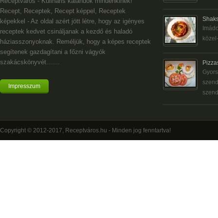
Receptváros - Kulináris kalandok mindenkinek!
Recept, Receptek, Recept képpel, Receptek
Shaks
képekkel - Az oldal azért jött létre, hogy az igényes
Imádo
receptek kedvet csináljanak a kezdő és haladó
közel-
háziasszonyoknak. Reméljük, hogy a képes receptek
segítenek gazdagítani a főzni vágyók
szakácskönyvét.......
Pizza
Gyors
szend
Impresszum
szend
Copyright © 2012-2017, Receptváros.hu - Minden jog fenntartva!