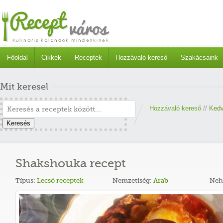
Főoldal
Cikkek
Receptek
Hozzávaló-kereső
Szakácsaink
Mit keresel
Hozzávaló kereső
//
Kedv
Keresés
Shakshouka recept
Típus:
Lecsó receptek
Nemzetiség:
Arab
Neh