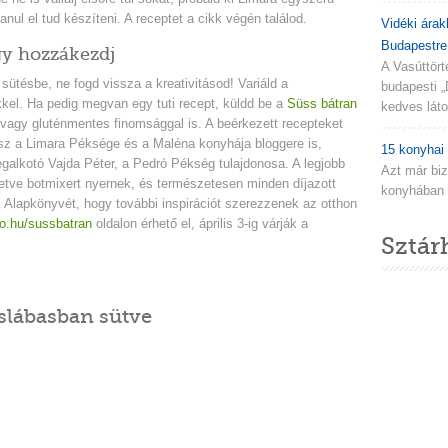
anul el tud készíteni. A receptet a cikk végén találod.
Vidéki árak
Budapestre.
y hozzákezdj
A Vasúttör
sütésbe, ne fogd vissza a kreativitásod! Variáld a
budapesti „
kkel. Ha pedig megvan egy tuti recept, küldd be a
Süss bátran
kedves látog
agy gluténmentes finomsággal is. A beérkezett recepteket
lesz a Limara Péksége és a Maléna konyhája bloggere is,
15 konyhai 
galkotó Vajda Péter, a Pedró Pékség tulajdonosa. A legjobb
Azt már biz
lletve botmixert nyernek, és természetesen minden díjazott
konyhában n
lapkönyvét, hogy további inspirációt szerezzenek az otthon
o.hu/sussbatran
oldalon érhető el, április 3-ig várják a
Sztár
slábasban sütve