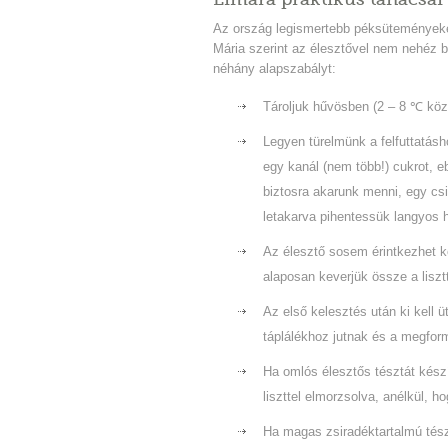
Az ország legismertebb péksüteményeket
Mária szerint az élesztővel nem nehéz bá
néhány alapszabályt:
Tároljuk hűvösben (2 – 8 ℃ köz
Legyen türelmünk a felfuttatásh
egy kanál (nem több!) cukrot, e
biztosra akarunk menni, egy csip
letakarva pihentessük langyos h
Az élesztő sosem érintkezhet kö
alaposan keverjük össze a lisztte
Az első kelesztés után ki kell ü
táplálékhoz jutnak és a megfor
Ha omlós élesztős tésztát készí
liszttel elmorzsolva, anélkül, h
Ha magas zsiradéktartalmú tészt