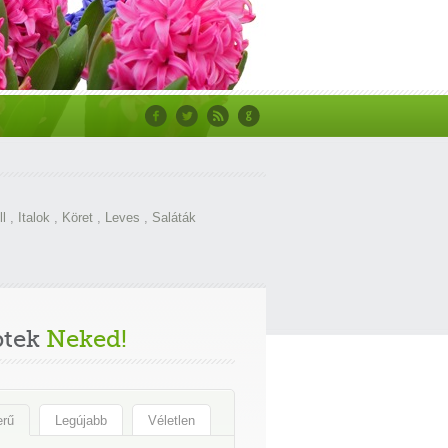
ll
,
Italok
,
Köret
,
Leves
,
Saláták
ptek
Neked!
erű
Legújabb
Véletlen