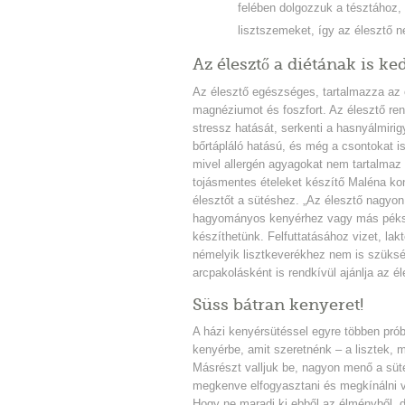
felében dolgozzuk a tésztához,
lisztszemeket, így az élesztő n
Az élesztő a diétának is ke
Az élesztő egészséges, tartalmazza az ö
magnéziumot és foszfort. Az élesztő ren
stressz hatását, serkenti a hasnyálmiri
bőrtápláló hatású, és még a csontokat is
mivel allergén agyagokat nem tartalmaz é
tojásmentes ételeket készítő Maléna kony
élesztőt a sütéshez. „Az élesztő nagyon 
hagyományos kenyérhez vagy más péks
készíthetünk. Felfuttatásához vizet, lak
némelyik lisztkeverékhez nem is szükség
arcpakolásként is rendkívül ajánlja az él
Süss bátran kenyeret!
A házi kenyérsütéssel egyre többen prób
kenyérbe, amit szeretnénk – a lisztek, 
Másrészt valljuk be, nagyon menő a süté
megkenve elfogyasztani és megkínálni v
Hogy ne maradj ki ebből az élményből, de