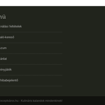
nü
nálási feltételek
aló-kereső
szum
ánlat
ényjáték
hibabejelentő
eceptváros.hu - Kulináris kalandok mindenkinek!