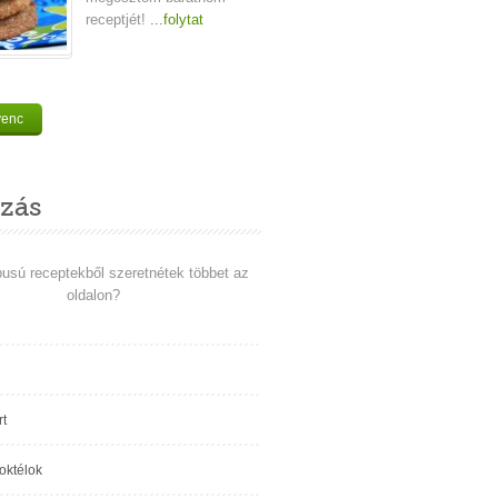
receptjét!
...folytat
venc
zás
pusú receptekből szeretnétek többet az
oldalon?
t
koktélok