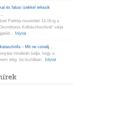
kal és falusi ízekkel érkezik
..
ténet Parkba november 14-16-ig a
Disznótoros Kolbászfesztivál” várja
atóit....
folytat
katasztrófa – Mit ne csinálj...
onyára mindenki tudja, hogy a
em elég, ha tisztában...
folytat
hírek