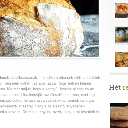
berek táplálkozásának, már időszámításunk előtt is sütöttek
kkor még nem voltak tisztában azzal, hogy milyen kémiai
Hét
r
rán. Ma már tudjuk, hogy a könnyű, foszlós állagot és az
 folyamatnak köszönhetjük: az élesztő nem más, mint egy
rmazó cukrot felhasználva széndioxidot termel, ez a gáz
 megkeleszti a tésztát. Vagyis az élesztő lényegében
 ered a neve is. De mit is tegyünk azért, hogy a mi tésztánk is