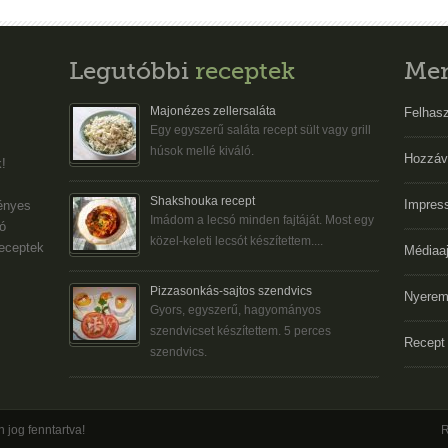
Legutóbbi
receptek
Me
Majonézes zellersaláta
Felhasz
Egy egyszerű saláta recept sült vagy grill
húsok mellé kiváló.
Hozzáv
!
Shakshouka recept
Impres
gényes
Imádom a lecsó minden fajtáját. Most egy
ó
közel-keleti lecsót készítettem....
eceptek
Médiaaj
Pizzasonkás-sajtos szendvics
Nyerem
Gyors, egyszerű, hagyományos
szendvicset készítettem. 5 perces
Recept 
szendvics.
 jog fenntartva!
R