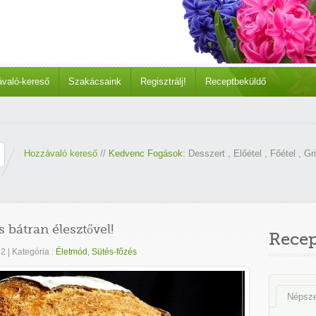
való-kereső
Szakácsaink
Regisztrálj!
Receptbeküldő
Hozzávaló kereső
//
Kedvenc Fogások:
Desszert
,
Előétel
,
Főétel
,
Gri
 bátran élesztővel!
Rece
22
|
Kategória :
Életmód
,
Sütés-főzés
Népsz