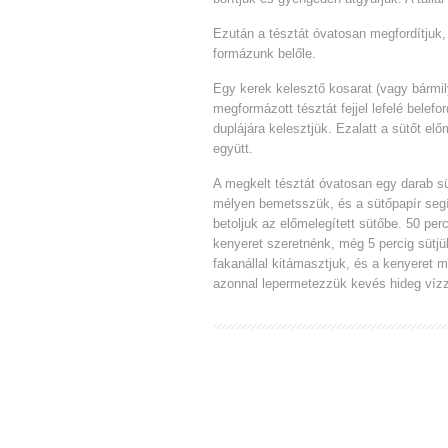
Ezután a tésztát óvatosan megfordítjuk,
formázunk belőle.
Egy kerek kelesztő kosarat (vagy bármily
megformázott tésztát fejjel lefelé belefor
duplájára kelesztjük. Ezalatt a sütőt el
együtt.
A megkelt tésztát óvatosan egy darab sü
mélyen bemetsszük, és a sütőpapír segí
betoljuk az előmelegített sütőbe. 50 per
kenyeret szeretnénk, még 5 percig sütjük
fakanállal kitámasztjuk, és a kenyeret 
azonnal lepermetezzük kevés hideg vízz