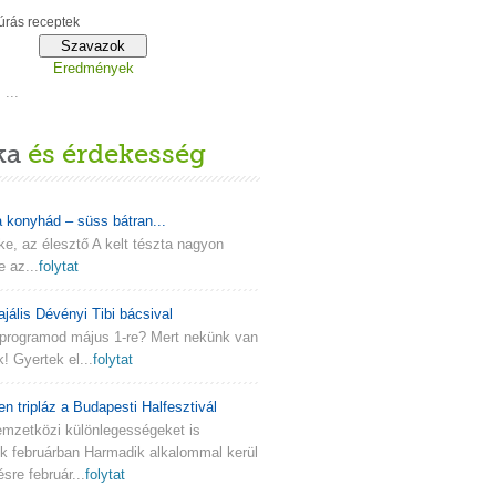
rás receptek
Eredmények
...
ka
és érdekesség
a konyhád – süss bátran...
lke, az élesztő A kelt tészta nagyon
e az...
folytat
ajális Dévényi Tibi bácsival
programod május 1-re? Mert nekünk van
k! Gyertek el...
folytat
en tripláz a Budapesti Halfesztivál
emzetközi különlegességeket is
nk februárban Harmadik alkalommal kerül
re február...
folytat