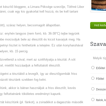
 készítő bloggere, a Limara Péksége szerzője, Tóthné Libor
nni, csak egy kis gyakorlat kell hozzá, és be kell tartani
ött), száraz helyen, becsomagolt állapotban.
Heti ked
oz: enyhén langyos (nem forró, kb. 36-38°C) tejbe tegyünk
bbe morzsoljuk bele az élesztőt és kicsit kavarjuk meg. Ha
Szava
etnyi lisztet is hinthetünk a tetejére. Ez után konyharuhával
elyen, kb. 15 percig.
Melyik tí
zvetlenül a sóval, mert az szétfolyatja a tésztát. A sót
l, mielőtt hozzáadjuk a felfuttatott élesztőt.
Előétel
tögetni a tésztából a levegőt, így az élesztőgombák friss
Főétel
mázott tésztánk szebben fog kelni.
tünk, akkor is bátran használjuk a friss élesztőt, kevés
Desszer
ogy felfuttatnánk tökéletes eredményt kapunk.
Italok, 
át készítünk (pl. fánkot), a zsiradékot a dagasztás második