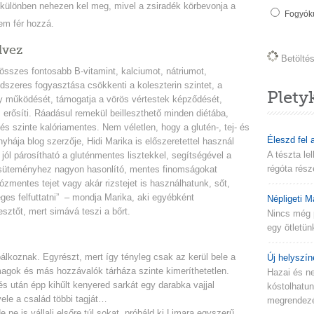
 különben nehezen kel meg, mivel a zsiradék körbevonja a
Fogyókú
em fér hozzá.
dvez
Betöltés 
sszes fontosabb B-vitamint, kalciumot, nátriumot,
dszeres fogyasztása csökkenti a koleszterin szintet, a
Plety
gy működését, támogatja a vörös vértestek képződését,
 erősíti. Ráadásul remekül beilleszthető minden diétába,
s szinte kalóriamentes. Nem véletlen, hogy a glutén-, tej- és
Éleszd fel 
hája blog szerzője, Hidi Marika is előszeretettel használ
A tészta le
jól párosítható a gluténmentes lisztekkel, segítségével a
régóta rész
üteményhez nagyon hasonlító, mentes finomságokat
tózmentes tejet vagy akár rizstejet is használhatunk, sőt,
es felfuttatni” – mondja Marika, aki egyébként
Népligeti M
esztőt, mert simává teszi a bőrt.
Nincs még 
egy ötletün
álkoznak. Egyrészt, mert így tényleg csak az kerül bele a
Új helyszín
magok és más hozzávalók tárháza szinte kimeríthetetlen.
Hazai és n
s után épp kihűlt kenyered sarkát egy darabka vajjal
kóstolhatu
ele a család többi tagját…
megrendezés
 ne is vállalj elsőre túl sokat, próbáld ki Limara egyszerű