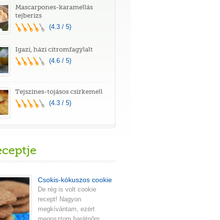
Mascarpones-karamellás
tejberizs
(4.3 / 5)
Igazi, házi citromfagylalt
(4.6 / 5)
Tejszínes-tojásos csirkemell
(4.3 / 5)
eceptje
Csokis-kókuszos cookie
De rég is volt cookie
recept! Nagyon
megkívántam, ezért
megosztom barátnőm