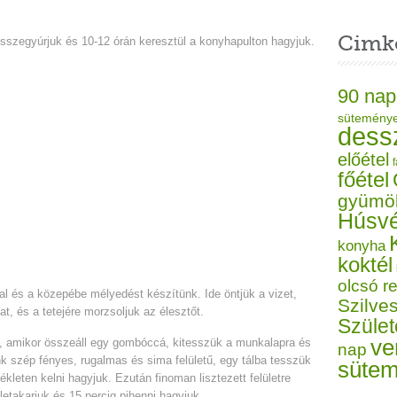
Cimk
sszegyúrjuk és 10-12 órán keresztül a konyhapulton hagyjuk.
90 nap
sütemény
dess
előétel
f
főétel
gyümö
Húsvé
konyha
koktél
olcsó r
óval és a közepébe mélyedést készítünk. Ide öntjük a vizet,
Szilves
at, és a tetejére morzsoljuk az élesztőt.
Szüle
ve
, amikor összeáll egy gombóccá, kitesszük a munkalapra és
nap
nk szép fényes, rugalmas és sima felületű, egy tálba tesszük
süte
kleten kelni hagyjuk. Ezután finoman lisztezett felületre
 letakarjuk és 15 percig pihenni hagyjuk.