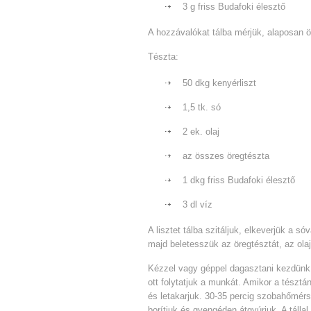
3 g friss Budafoki élesztő
A hozzávalókat tálba mérjük, alaposan ö
Tészta:
50 dkg kenyérliszt
1,5 tk. só
2 ek. olaj
az összes öregtészta
1 dkg friss Budafoki élesztő
3 dl víz
A lisztet tálba szitáljuk, elkeverjük a s
majd beletesszük az öregtésztát, az olaj
Kézzel vagy géppel dagasztani kezdünk
ott folytatjuk a munkát. Amikor a tésztá
és letakarjuk. 30-35 percig szobahőmérsé
borítjuk és gyengéden átgyúrjuk. A tállal