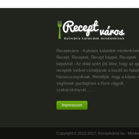
Receptváros - Kulináris kalandok mindenkinek
Recept, Receptek, Recept képpel, Receptek
képekkel - Az oldal azért jött létre, hogy az i
receptek kedvet csináljanak a kezdő és halad
háziasszonyoknak. Reméljük, hogy a képes r
segítenek gazdagítani a főzni vágyók
szakácskönyvét.......
Impresszum
Copyright © 2012-2017, Receptváros.hu - Minden