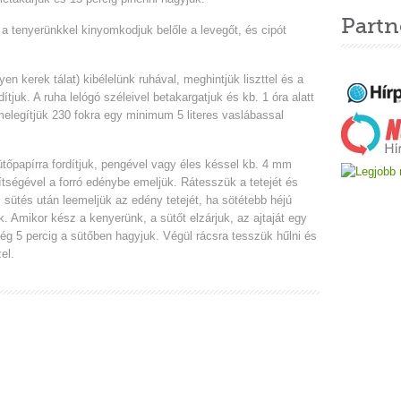
Partn
 a tenyerünkkel kinyomkodjuk belőle a levegőt, és cipót
en kerek tálat) kibélelünk ruhával, meghintjük liszttel és a
dítjuk. A ruha lelógó széleivel betakargatjuk és kb. 1 óra alatt
őmelegítjük 230 fokra egy minimum 5 literes vaslábassal
tőpapírra fordítjuk, pengével vagy éles késsel kb. 4 mm
tségével a forró edénybe emeljük. Rátesszük a tetejét és
c sütés után leemeljük az edény tetejét, ha sötétebb héjú
. Amikor kész a kenyerünk, a sütőt elzárjuk, az ajtaját egy
még 5 percig a sütőben hagyjuk. Végül rácsra tesszük hűlni és
el.