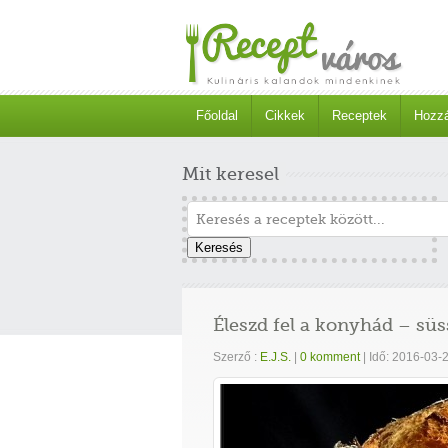
Főoldal
Cikkek
Receptek
Hozzá
Mit keresel
Keresés
Éleszd fel a konyhád – süss
Szerző :
E.J.S.
|
0 komment
|
Idő: 2016-03-