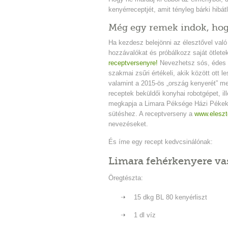
kenyérreceptjét, amit tényleg bárki hibátl
Még egy remek indok, hog
Ha kezdesz belejönni az élesztővel való 
hozzávalókat és próbálkozz saját ötlete
receptversenyre!
Nevezhetsz sós, édes v
szakmai zsűri értékeli, akik között ott 
valamint a 2015-ös „ország kenyerét” me
receptek beküldői konyhai robotgépet, i
megkapja a Limara Péksége Házi Pékek A
sütéshez. A receptverseny a
www.eleszt
nevezéseket.
És íme egy recept kedvcsinálónak:
Limara fehérkenyere va
Öregtészta:
15 dkg BL 80 kenyérliszt
1 dl víz