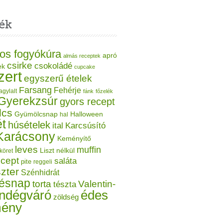
ék
os fogyókúra
apró
almás receptek
csirke
csokoládé
ek
cupcake
zert
egyszerű ételek
Farsang
Fehérje
agylalt
fánk
főzelék
Gyerekzsúr
gyors recept
lcs
Gyümölcsnap
Halloween
hal
t
húsételek
ital
Karcsúsító
Karácsony
Keményítő
leves
muffin
Liszt nélkül
köret
ecept
saláta
pite
reggeli
zter
Szénhidrát
tésnap
torta
Valentin-
tészta
ndégváró
édes
zöldség
mény