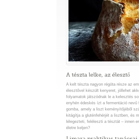
A tészta lelke, az élesztő
A kelt tészta nagyon régóta része az em
élesztővel készült kenyeret, jóllehet a
folyamatok játszódnak le a kelesztés so
enyhén édeskés ízt a fermentáció nevű
gomba, amely a liszt keményítőjéből szá
kitágítja a gluténfehérjét a lisztben, és
lélegezteti, feléleszti a tésztát – innen
életre keljen?
Limara praktikus tanácsai