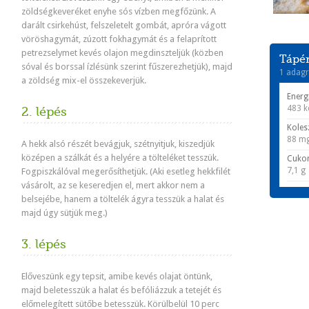
zöldségkeveréket enyhe sós vízben megfőzünk. A
darált csirkehúst, felszeletelt gombát, apróra vágott
vöröshagymát, zúzott fokhagymát és a felaprított
petrezselymet kevés olajon megdinszteljük (közben
Tápér
sóval és borssal ízlésünk szerint fűszerezhetjük), majd
1 adagr
a zöldség mix-el összekeverjük.
Energ
483 k
2. lépés
Koles
88 m
A hekk alsó részét bevágjuk, szétnyitjuk, kiszedjük
középen a szálkát és a helyére a tölteléket tesszük.
Cuko
7,1 g
Fogpiszkálóval megerősíthetjük. (Aki esetleg hekkfilét
vásárolt, az se keseredjen el, mert akkor nem a
belsejébe, hanem a töltelék ágyra tesszük a halat és
majd úgy sütjük meg.)
3. lépés
Előveszünk egy tepsit, amibe kevés olajat öntünk,
majd beletesszük a halat és befóliázzuk a tetejét és
előmelegített sütőbe betesszük. Körülbelül 10 perc