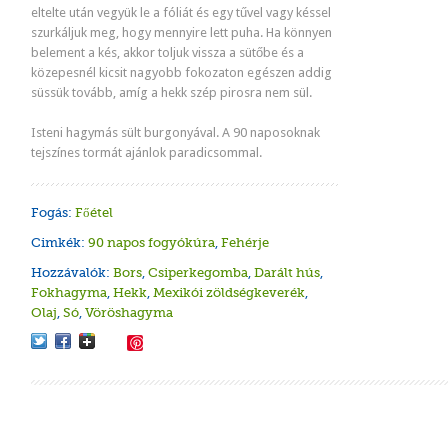
eltelte után vegyük le a fóliát és egy tűvel vagy késsel
szurkáljuk meg, hogy mennyire lett puha. Ha könnyen
belement a kés, akkor toljuk vissza a sütőbe és a
közepesnél kicsit nagyobb fokozaton egészen addig
süssük tovább, amíg a hekk szép pirosra nem sül.
Sült l
Sült he
csiper
Aranyk
Tonhall
Papriká
fehér k
Isteni hagymás sült burgonyával. A 90 naposoknak
tejszínes tormát ajánlok paradicsommal.
Fogás:
Főétel
Cimkék:
90 napos fogyókúra
,
Fehérje
Hozzávalók:
Bors
,
Csiperkegomba
,
Darált hús
,
Fokhagyma
,
Hekk
,
Mexikói zöldségkeverék
,
Olaj
,
Só
,
Vöröshagyma
Save