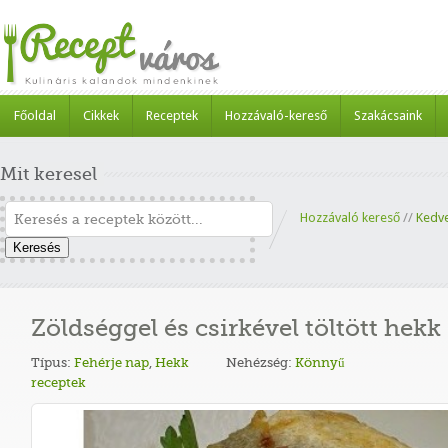
Főoldal
Cikkek
Receptek
Hozzávaló-kereső
Szakácsaink
Mit keresel
Hozzávaló kereső
//
Kedv
Keresés
Zöldséggel és csirkével töltött hekk
Típus:
Fehérje nap
,
Hekk
Nehézség:
Könnyű
receptek