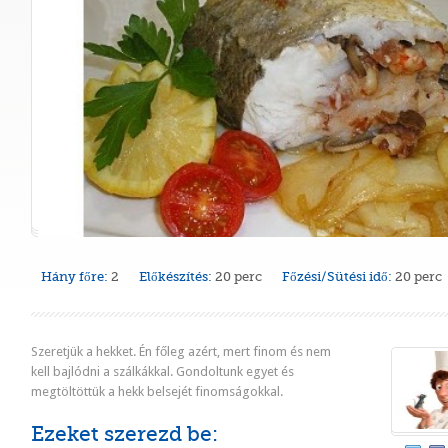
Hány főre:
2
Előkészítés:
20 perc
Főzési/Sütési idő:
20 perc
Szeretjük a hekket. Én főleg azért, mert finom és nem
kell bajlódni a szálkákkal. Gondoltunk egyet és
megtöltöttük a hekk belsejét finomságokkal.
Ezeket szerezd be: