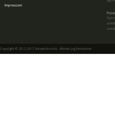
egy kö
Impresszum
Pizza
Gyors
szend
szend
Copyright © 2012-2017, Receptváros.hu - Minden jog fenntartva!