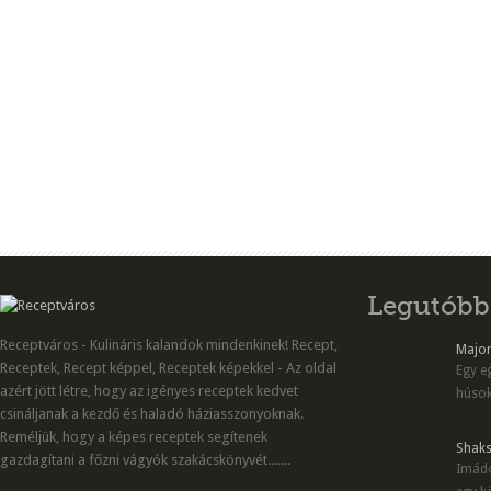
Legutóbb
Receptváros - Kulináris kalandok mindenkinek! Recept,
Majon
Receptek, Recept képpel, Receptek képekkel - Az oldal
Egy eg
azért jött létre, hogy az igényes receptek kedvet
húsok
csináljanak a kezdő és haladó háziasszonyoknak.
Reméljük, hogy a képes receptek segítenek
Shaks
gazdagítani a főzni vágyók szakácskönyvét.......
Imádo