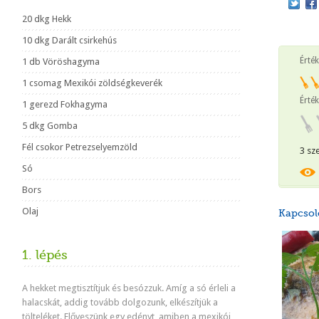
20 dkg Hekk
10 dkg Darált csirkehús
Érté
1 db Vöröshagyma
1 csomag Mexikói zöldségkeverék
Érték
1 gerezd Fokhagyma
5 dkg Gomba
Fél csokor Petrezselyemzöld
3 sz
Só
Bors
Olaj
Kapcsol
1. lépés
A hekket megtisztítjuk és besózzuk. Amíg a só érleli a
halacskát, addig tovább dolgozunk, elkészítjük a
tölteléket. Előveszünk egy edényt, amiben a mexikói