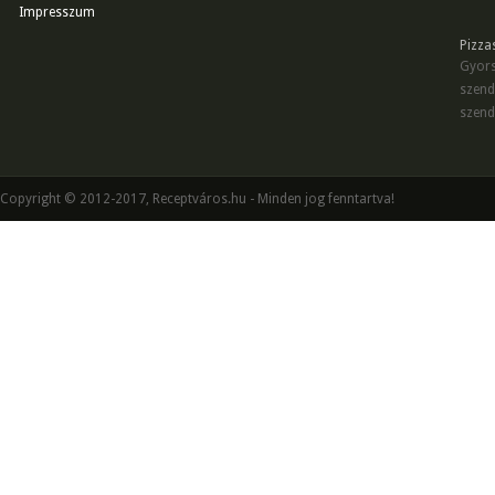
Impresszum
Pizza
Gyors
szend
szend
Copyright © 2012-2017, Receptváros.hu - Minden jog fenntartva!