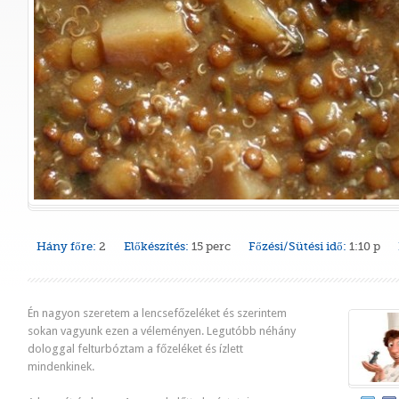
Hány főre:
2
Előkészítés:
15 perc
Főzési/Sütési idő:
1:10 p
Én nagyon szeretem a lencsefőzeléket és szerintem
sokan vagyunk ezen a véleményen. Legutóbb néhány
dologgal felturbóztam a főzeléket és ízlett
mindenkinek.