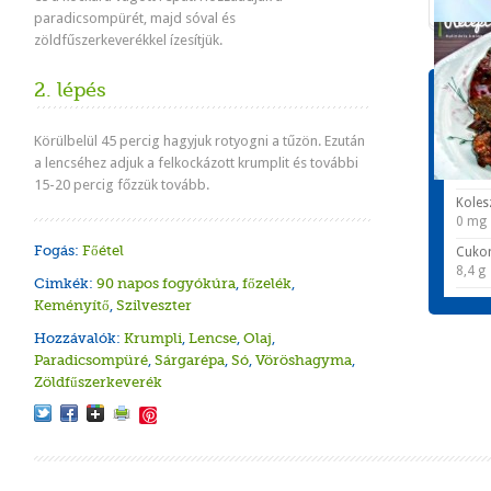
paradicsompürét, majd sóval és
zöldfűszerkeverékkel ízesítjük.
2. lépés
Tápér
1 adagr
Körülbelül 45 percig hagyjuk rotyogni a tűzön. Ezután
Energ
a lencséhez adjuk a felkockázott krumplit és további
581 k
15-20 percig főzzük tovább.
Koles
0 mg
Fogás:
Főétel
Cuko
8,4 g
Cimkék:
90 napos fogyókúra
,
főzelék
,
Keményítő
,
Szilveszter
Hozzávalók:
Krumpli
,
Lencse
,
Olaj
,
Paradicsompüré
,
Sárgarépa
,
Só
,
Vöröshagyma
,
Zöldfűszerkeverék
Save