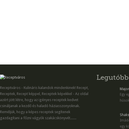
Legutóbb
Receptváros - Kulináris kalandok mindenkinek! Recept,
Majon
Receptek, Recept képpel, Receptek képekkel - Az oldal
Egy eg
azért jött létre, hogy az igényes receptek kedvet
húsok
csináljanak a kezdő és haladó háziasszonyoknak.
Reméljük, hogy a képes receptek segítenek
Shaks
gazdagítani a főzni vágyók szakácskönyvét.......
Imádo
egy kö