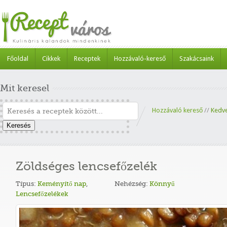
Főoldal
Cikkek
Receptek
Hozzávaló-kereső
Szakácsaink
Mit keresel
Hozzávaló kereső
//
Kedv
Keresés
Zöldséges lencsefőzelék
Típus:
Keményítő nap
,
Nehézség:
Könnyű
Lencsefőzelékek