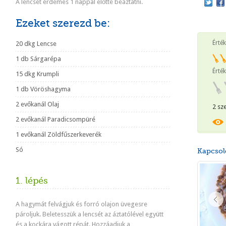
A lencsét érdemes 1 nappal előtte beáztatni.
Ezeket szerezd be:
Érté
20 dkg Lencse
1 db Sárgarépa
Érték
15 dkg Krumpli
1 db Vöröshagyma
2 evőkanál Olaj
2 sz
2 evőkanál Paradicsompüré
1 evőkanál Zöldfűszerkeverék
Só
Kapcsol
1. lépés
A hagymát felvágjuk és forró olajon üvegesre
pároljuk. Beletesszük a lencsét az áztatólével együtt
és a kockára vágott répát. Hozzáadjuk a