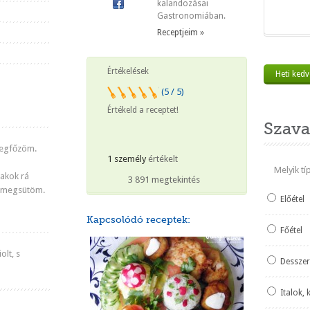
kalandozásai
Gastronomiában.
Receptjeim »
Értékelések
Heti ked
(5 / 5)
Értékeld a receptet!
Szava
megfőzöm.
1 személy
értékelt
Melyik t
akok rá
3 891 megtekintés
 s megsütöm.
Előétel
Kapcsolódó receptek:
Főétel
olt, s
Desszer
Italok, 