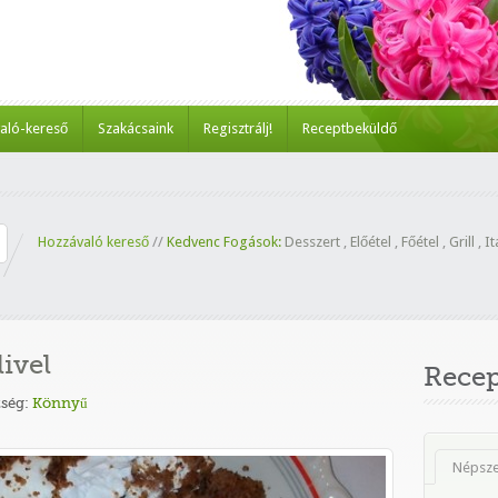
aló-kereső
Szakácsaink
Regisztrálj!
Receptbeküldő
Hozzávaló kereső
//
Kedvenc Fogások:
Desszert
,
Előétel
,
Főétel
,
Grill
,
It
livel
Rece
ség:
Könnyű
Népsz