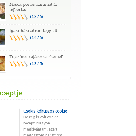
Mascarpones-karamellás
tejberizs
(4.3 / 5)
Igazi, házi citromfagylalt
(4.6 / 5)
Tejszínes-tojásos csirkemell
(4.3 / 5)
eceptje
Csokis-kókuszos cookie
De rég is volt cookie
recept! Nagyon
megkívántam, ezért
megosztom barátnőm