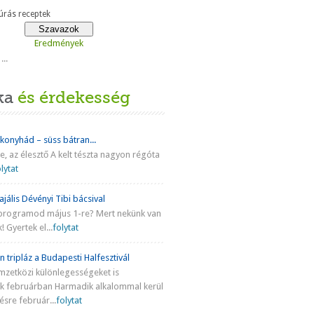
rás receptek
Eredmények
...
ka
és érdekesség
 konyhád – süss bátran...
ke, az élesztő A kelt tészta nagyon régóta
lytat
jális Dévényi Tibi bácsival
programod május 1-re? Mert nekünk van
! Gyertek el...
folytat
n tripláz a Budapesti Halfesztivál
mzetközi különlegességeket is
nk februárban Harmadik alkalommal kerül
sre február...
folytat