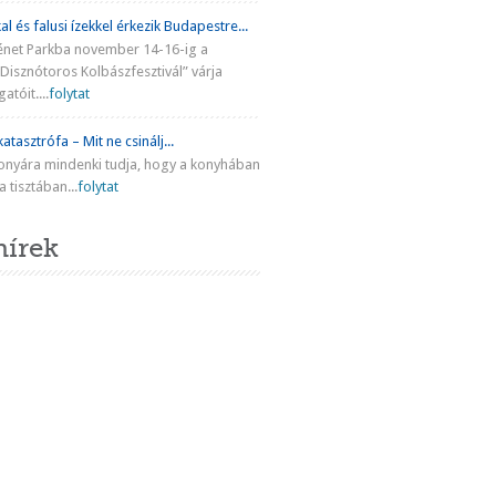
al és falusi ízekkel érkezik Budapestre...
énet Parkba november 14-16-ig a
Disznótoros Kolbászfesztivál” várja
atóit....
folytat
atasztrófa – Mit ne csinálj...
onyára mindenki tudja, hogy a konyhában
 tisztában...
folytat
hírek