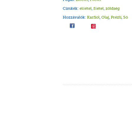
Cimkék:
előétel
,
főétel
,
zöldség
Hozzávalók:
Karfiol
,
Olaj
,
Prézli
,
Só
Save