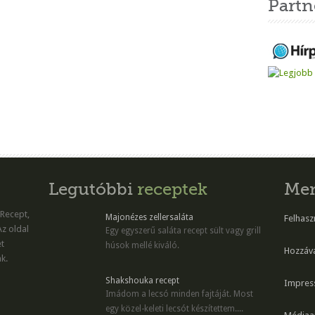
Partn
Legutóbbi
receptek
Me
 Recept,
Majonézes zellersaláta
Felhaszn
Az oldal
Egy egyszerű saláta recept sült vagy grill
et
húsok mellé kiváló.
Hozzáv
k.
Shakshouka recept
Impres
Imádom a lecsó minden fajtáját. Most
egy közel-keleti lecsót készítettem....