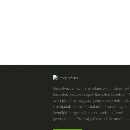
Receptváros - Kulináris kalandok mindenkinek!
Receptek, Recept képpel, Receptek képekkel - 
azért jött létre, hogy az igényes receptek kedv
csináljanak a kezdő és haladó háziasszonyokna
Reméljük, hogy a képes receptek segítenek
gazdagítani a főzni vágyók szakácskönyvét.......