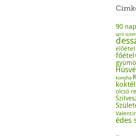
Cimk
90 nap
apró süte
dess
előétel
főétel
gyümö
Húsvé
konyha
koktél
olcsó r
Szilves
Szüle
Valenti
édes 