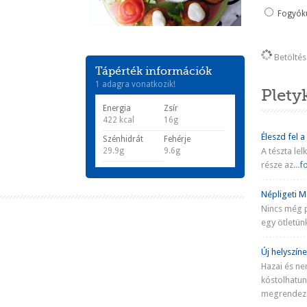
Fogyókú
Betöltés 
Tápérték információk
1 adagra vonatkozik!
Plety
Energia
Zsír
422 kcal
16g
Éleszd fel a
Szénhidrát
Fehérje
29.9g
9.6g
A tészta lel
része az...
fo
Népligeti Ma
Nincs még 
egy ötletünk
Új helyszíne
Hazai és ne
kóstolhatu
megrendezé