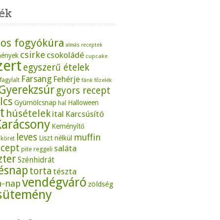
ék
os fogyókúra
almás receptek
csirke
csokoládé
mények
cupcake
zert
egyszerű ételek
Farsang
Fehérje
fagylalt
fánk
főzelék
Gyerekzsúr
gyors recept
lcs
Gyümölcsnap
Halloween
hal
t
húsételek
ital
Karcsúsító
Karácsony
Keményítő
leves
muffin
Liszt nélkül
köret
ecept
saláta
pite
reggeli
zter
Szénhidrát
tésnap
torta
tészta
vendégváró
n-nap
zöldség
sütemény