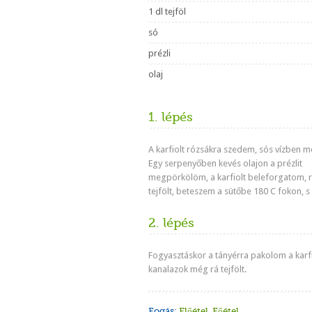
1 dl tejföl
só
prézli
olaj
1. lépés
A karfiolt rózsákra szedem, sós vízben 
Egy serpenyőben kevés olajon a prézlit
megpörkölöm, a karfiolt beleforgatom, r
tejfölt, beteszem a sütőbe 180 C fokon,
2. lépés
Fogyasztáskor a tányérra pakolom a karfi
kanalazok még rá tejfölt.
Fogás:
Előétel
,
Főétel