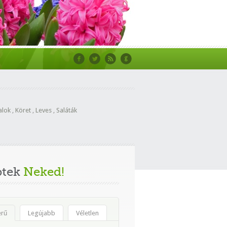
alok
,
Köret
,
Leves
,
Saláták
ptek
Neked!
erű
Legújabb
Véletlen