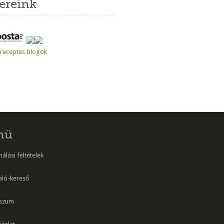
ereink
nü
álási feltételek
aló-kereső
szum