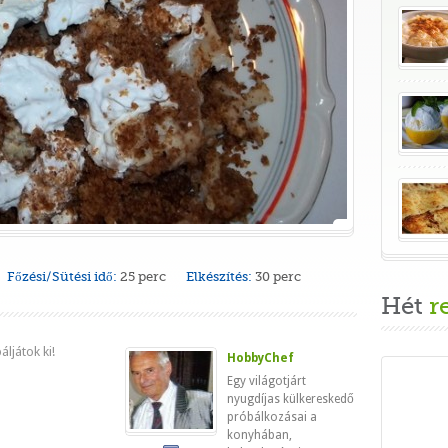
Főzési/Sütési idő:
25 perc
Elkészítés:
30 perc
Hét
r
ljátok ki!
HobbyChef
Egy világotjárt
nyugdíjas külkereskedő
próbálkozásai a
konyhában,