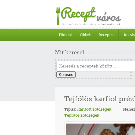
Főoldal
Cikkek
Receptek
Hozzáv
Mit keresel
Keresés
Tejfölös karfiol préz
Típus:
Rántott zöldségek
,
Nehéz
Tejfölös zöldségek