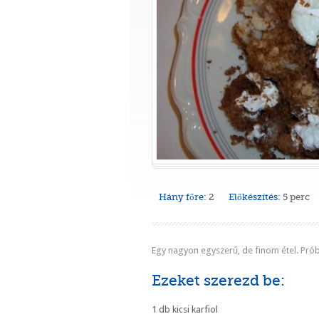
Hány főre:
2
Előkészítés:
5 perc
Egy nagyon egyszerű, de finom étel. Próbá
Ezeket szerezd be:
1 db kicsi karfiol