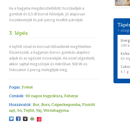
Ha a hagyma megdinsztelődött, hozzáadjuk a
gombát és 0,5 dl borral felöntjük. Jó alaposan
összekeverjük és pár percig tovább pároljuk.
Tápér
1 adagr
3. lépés
Energ
349 k
A tejfölt sóval és borssal ízlésünknek megfelelően
fűszerezzük, a hagymás-boros-gombás alaphoz
Koles
adjuk és az egészet összesütjük. Ha ezzel végeztünk,
65 m
akkor sajttal megszórjuk és mikróban 500 W-os
Cuko
fokozaton 2 percig melegítjük még.
6,1 g
Fogás:
Főétel
Cimkék:
90 napos fogyókúra
,
Fehérje
Hozzávalók:
Bor
,
Bors
,
Csiperkegomba
,
Füstölt
sajt
,
Só
,
Tejföl
,
Vaj
,
Vöröshagyma
Save