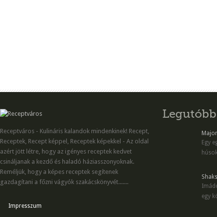
Legutóbb
Receptváros - Kulináris kalandok mindenkinek! Recept,
Majon
Receptek, Recept képpel, Receptek képekkel - Az oldal
Egy eg
azért jött létre, hogy az igényes receptek kedvet
húsok
csináljanak a kezdő és haladó háziasszonyoknak.
Reméljük, hogy a képes receptek segítenek
Shaks
gazdagítani a főzni vágyók szakácskönyvét.......
Imádo
egy kö
Impresszum