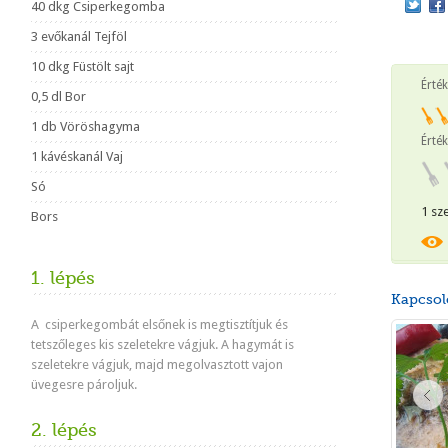
40 dkg Csiperkegomba
3 evőkanál Tejföl
10 dkg Füstölt sajt
Érté
0,5 dl Bor
1 db Vöröshagyma
Érték
1 kávéskanál Vaj
Só
1 sz
Bors
1. lépés
Kapcsol
A csiperkegombát elsőnek is megtisztítjuk és
tetszőleges kis szeletekre vágjuk. A hagymát is
szeletekre vágjuk, majd megolvasztott vajon
üvegesre pároljuk.
2. lépés