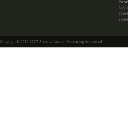
Pizza
Gyors
szend
szend
Copyright © 2012-2017, Receptváros.hu - Minden jog fenntartva!