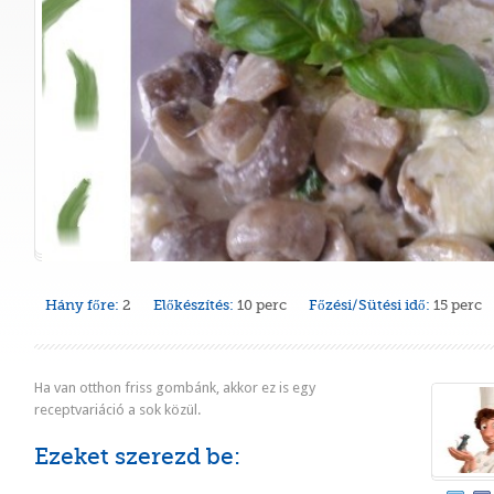
Hány főre:
2
Előkészítés:
10 perc
Főzési/Sütési idő:
15 perc
Ha van otthon friss gombánk, akkor ez is egy
receptvariáció a sok közül.
Ezeket szerezd be: