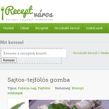
Főoldal
Cikkek
Receptek
Hozzávaló-kereső
Szakácsaink
Mit keresel
Hozzávaló kereső
//
Kedv
Keresés
Sajtos-tejfölös gomba
Típus:
Fehérje nap
,
Tejfölös
Nehézség:
Könnyű
zöldségek