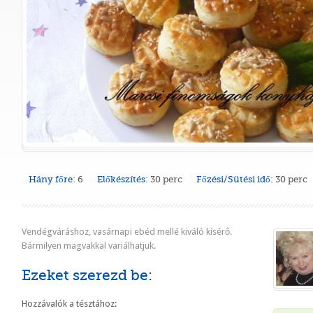
Hány főre:
6
Előkészítés:
30 perc
Főzési/Sütési idő:
30 perc
Vendégváráshoz, vasárnapi ebéd mellé kiváló kísérő.
Bármilyen magvakkal variálhatjuk.
Ezeket szerezd be:
Hozzávalók a tésztához: