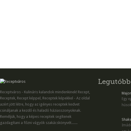
Legutóbb
Receptváros - Kulináris kalandok mindenkinek! Recept,
Majon
Receptek, Recept képpel, Receptek képekkel - Az oldal
Egy eg
azért jött létre, hogy az igényes receptek kedvet
húsok
csináljanak a kezdő és haladó háziasszonyoknak.
Reméljük, hogy a képes receptek segítenek
Shaks
gazdagítani a főzni vágyók szakácskönyvét.......
Imádo