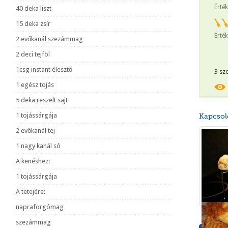
Érté
40 deka liszt
15 deka zsír
Érték
2 evőkanál szezámmag
2 deci tejföl
1csg instant élesztő
3 sz
1 egész tojás
5 deka reszelt sajt
1 tojássárgája
Kapcsol
2 evőkanál tej
1 nagy kanál só
A kenéshez:
1 tojássárgája
A tetejére:
napraforgómag
szezámmag