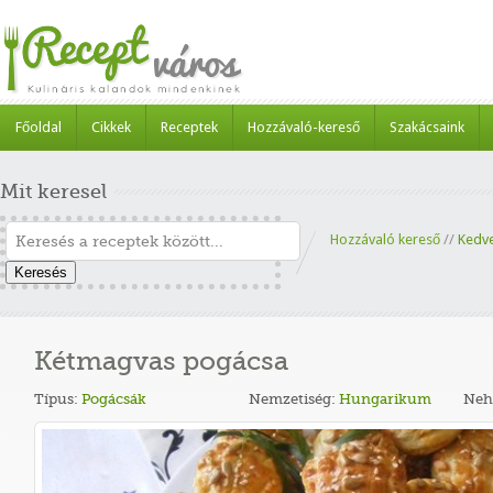
Főoldal
Cikkek
Receptek
Hozzávaló-kereső
Szakácsaink
Mit keresel
Hozzávaló kereső
//
Kedv
Keresés
Kétmagvas pogácsa
Típus:
Pogácsák
Nemzetiség:
Hungarikum
Neh