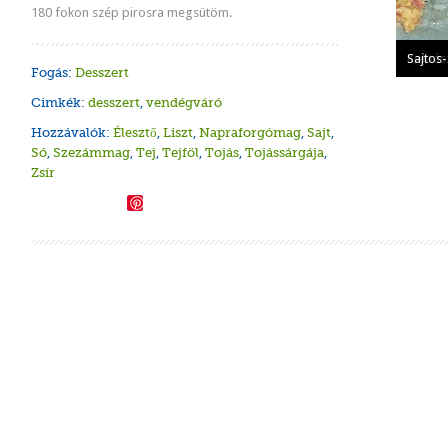
180 fokon szép pirosra megsütöm.
Juhtúr
Sajtos
Keleszt
Kolbás
Sajtos
Fogás:
Desszert
Cimkék:
desszert
,
vendégváró
Hozzávalók:
Élesztő
,
Liszt
,
Napraforgómag
,
Sajt
,
Só
,
Szezámmag
,
Tej
,
Tejföl
,
Tojás
,
Tojássárgája
,
Zsír
Save