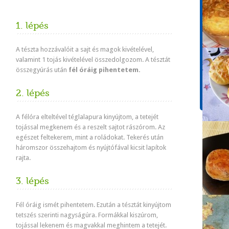
Tápér
1 adagr
1. lépés
Energ
709 k
A tészta hozzávalóit a sajt és magok kivételével,
Koles
valamint 1 tojás kivételével összedolgozom. A tésztát
132m
összegyúrás után
fél óráig pihentetem.
Cuko
0.8g
2. lépés
A félóra elteltével téglalapura kinyújtom, a tetejét
tojással megkenem és a reszelt sajtot rászórom. Az
egészet feltekerem, mint a roládokat. Tekerés után
háromszor összehajtom és nyújtófával kicsit lapítok
rajta.
3. lépés
Fél óráig ismét pihentetem. Ezután a tésztát kinyújtom
tetszés szerinti nagyságúra. Formákkal kiszúrom,
tojással lekenem és magvakkal meghintem a tetejét.