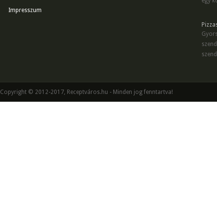
egy kö
Impresszum
Pizza
Gyors
szend
szend
Copyright © 2012-2017, Receptváros.hu - Minden jog fenntartva!