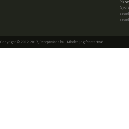
Pizza
Gyors
szend
szend
Copyright © 2012-2017, Receptváros.hu - Minden jog fenntartva!