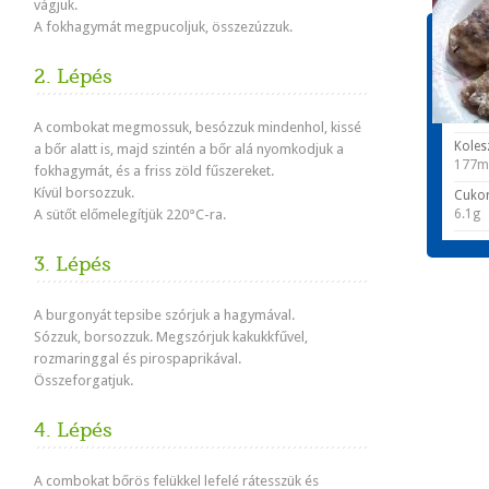
vágjuk.
A fokhagymát megpucoljuk, összezúzzuk.
Tápér
1 adagr
2. Lépés
Energ
652 k
A combokat megmossuk, besózzuk mindenhol, kissé
Koles
a bőr alatt is, majd szintén a bőr alá nyomkodjuk a
177m
fokhagymát, és a friss zöld fűszereket.
Kívül borsozzuk.
Cuko
A sütőt előmelegítjük 220°C-ra.
6.1g
3. Lépés
A burgonyát tepsibe szórjuk a hagymával.
Sózzuk, borsozzuk. Megszórjuk kakukkfűvel,
rozmaringgal és pirospaprikával.
Összeforgatjuk.
4. Lépés
A combokat bőrös felükkel lefelé rátesszük és