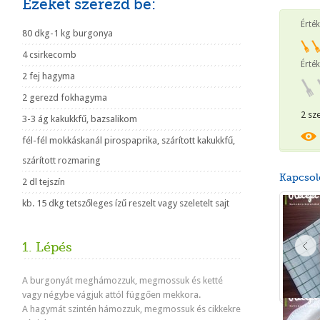
Ezeket szerezd be:
Érté
80 dkg-1 kg burgonya
4 csirkecomb
Érték
2 fej hagyma
2 gerezd fokhagyma
2 sz
3-3 ág kakukkfű, bazsalikom
fél-fél mokkáskanál pirospaprika, szárított kakukkfű,
szárított rozmaring
Kapcsol
2 dl tejszín
kb. 15 dkg tetszőleges ízű reszelt vagy szeletelt sajt
1. Lépés
A burgonyát meghámozzuk, megmossuk és ketté
vagy négybe vágjuk attól függően mekkora.
A hagymát szintén hámozzuk, megmossuk és cikkekre