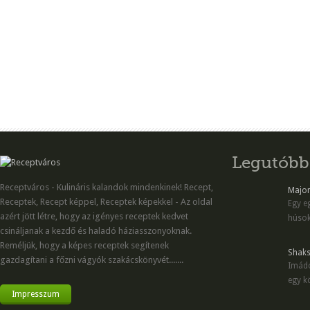
Legutóbb
Receptváros - Kulináris kalandok mindenkinek! Recept,
Majon
Receptek, Recept képpel, Receptek képekkel - Az oldal
Egy eg
azért jött létre, hogy az igényes receptek kedvet
húsok
csináljanak a kezdő és haladó háziasszonyoknak.
Reméljük, hogy a képes receptek segítenek
Shaks
gazdagítani a főzni vágyók szakácskönyvét.......
Imádo
egy kö
Impresszum