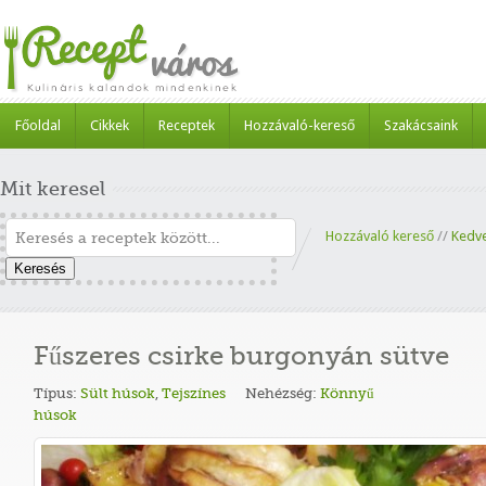
Főoldal
Cikkek
Receptek
Hozzávaló-kereső
Szakácsaink
Mit keresel
Hozzávaló kereső
//
Kedv
Keresés
Fűszeres csirke burgonyán sütve
Típus:
Sült húsok
,
Tejszínes
Nehézség:
Könnyű
húsok