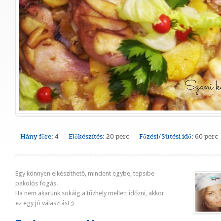
Hány főre:
4
Előkészítés:
20 perc
Főzési/Sütési idő:
60 perc
Egy könnyen elkészíthető, mindent egybe, tepsibe
pakolós fogás.
Ha nem akarunk sokáig a tűzhely mellett időzni, akkor
ez egy jó választás! ;)