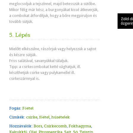
meglocsoljuk a tejszínnel, majd betesszük a sütőbe.
Mikor félig már kész, a burgonyákat kissé átkeverjük,
a combokat átfordítjuk, hogy a bőre megpiruljon és
Fehérb
Fehérbo
Sült ko
Zöld di
tovább sütjük.
csirkem
petrez
Részeg
zöldsé
őzgeri
5. Lépés
Mielőtt elkészülne, rászórjuk vagy helyezzük a sajtot
és készre sütjük.
Friss salátával, savanyúkkal tálaljuk.
Tipp: a csirkecombokat ketté vághatjuk, ill.
készíthetjük csirke vagy pulykamellel ill.
csirkeszárnnyal is.
Fogás:
Főétel
Cimkék:
csirke
,
főétel
,
húsételek
Hozzávalók:
Bors
,
Csirkecomb
,
Fokhagyma
,
Kakukkfű
,
Olaj
,
Pirospaprika
,
Sajt
,
Só
,
Tejszín
,