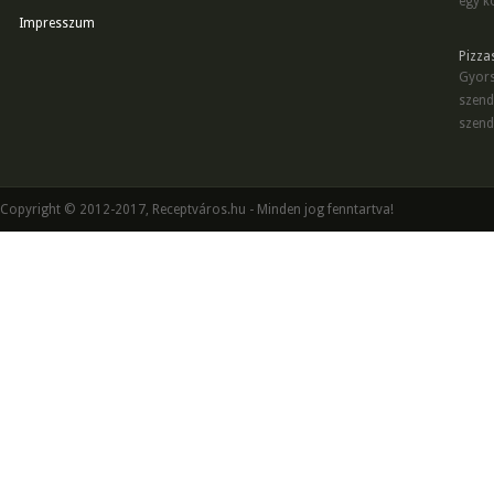
egy kö
Impresszum
Pizza
Gyors
szend
szend
Copyright © 2012-2017, Receptváros.hu - Minden jog fenntartva!