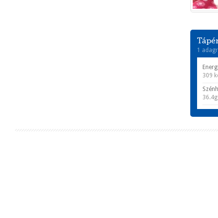
Tápér
1 adagr
Energ
309 k
Szénh
36.4g