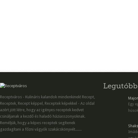
Legutóbb
Receptváros - Kulináris kalandok mindenkinek! Recept,
Majon
Receptek, Recept képpel, Receptek képekkel - Az oldal
Egy eg
azért jött létre, hogy az igényes receptek kedvet
húsok
csináljanak a kezdő és haladó háziasszonyoknak.
Reméljük, hogy a képes receptek segítenek
Shaks
gazdagítani a főzni vágyók szakácskönyvét.......
Imádo