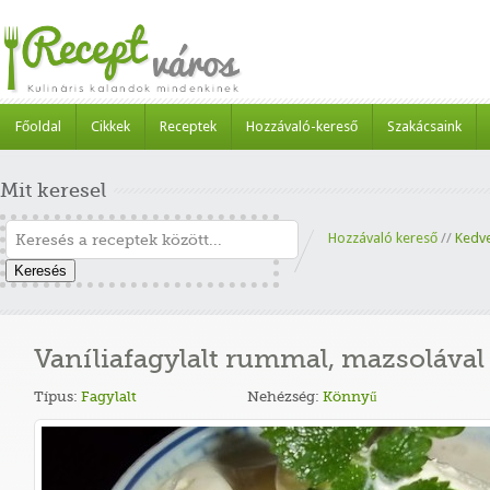
Főoldal
Cikkek
Receptek
Hozzávaló-kereső
Szakácsaink
Mit keresel
Hozzávaló kereső
//
Kedv
Keresés
Vaníliafagylalt rummal, mazsolával
Típus:
Fagylalt
Nehézség:
Könnyű