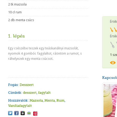
2 tk mazsola
10 cl rum
2 db menta csúcs
Érté
1. lépés
Érték
Egy csészébe teszek egy teáskanálnyi mazsolát,
nyomok 4 gombóc fagylaltot, ráöntöm a rumot, s
1 sz
ráhelyezek egy menta csúcsot.
Kapcsol
Fogás:
Desszert
Cimkék:
desszert
,
fagylalt
Hozzávalók:
Mazsola
,
Menta
,
Rum
,
Vaníliafagylalt
Save