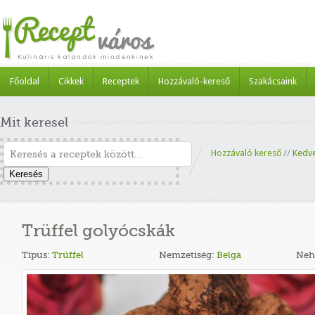
Főoldal
Cikkek
Receptek
Hozzávaló-kereső
Szakácsaink
Mit keresel
Hozzávaló kereső
//
Kedv
Keresés
Trüffel golyócskák
Típus:
Trüffel
Nemzetiség:
Belga
Neh