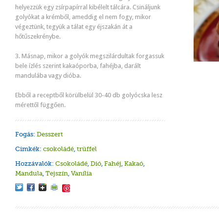
helyezzük egy zsírpapírral kibélelt tálcára. Csináljunk
golyókat a krémből, ameddig el nem fogy, mikor
végeztünk, tegyük a tálat egy éjszakán át a
hőtűszekrénybe.
3. Másnap, mikor a golyók megszilárdultak forgassuk
bele ízlés szerint kakaóporba, fahéjba, darált
mandulába vagy dióba.
Ebből a receptből körülbelül 30-40 db golyócska lesz
mérettől függően.
Fogás:
Desszert
Cimkék:
csokoládé
,
trüffel
Hozzávalók:
Csokoládé
,
Dió
,
Fahéj
,
Kakaó
,
Mandula
,
Tejszín
,
Vanília
Save