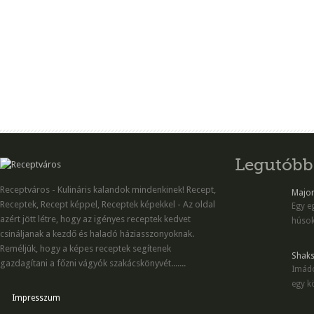
Legutóbb
Receptváros - Kulináris kalandok mindenkinek! Recept,
Majon
Receptek, Recept képpel, Receptek képekkel - Az oldal
Egy eg
azért jött létre, hogy az igényes receptek kedvet
húsok
csináljanak a kezdő és haladó háziasszonyoknak.
Reméljük, hogy a képes receptek segítenek
Shaks
gazdagítani a főzni vágyók szakácskönyvét.......
Imádo
egy kö
Impresszum