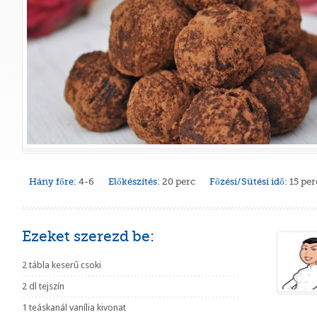
Hány főre:
4-6
Előkészítés:
20 perc
Főzési/Sütési idő:
15 per
Ezeket szerezd be:
2 tábla keserű csoki
2 dl tejszín
1 teáskanál vanília kivonat