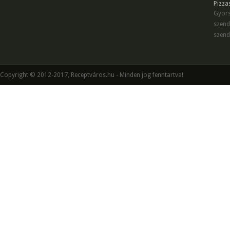
Pizza
Gyors
szend
szend
Copyright © 2012-2017, Receptváros.hu - Minden jog fenntartva!