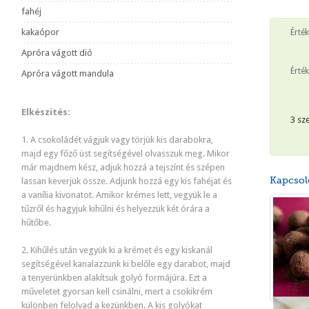
fahéj
kakaópor
Érté
Apróra vágott dió
Érték
Apróra vágott mandula
Elkészítés:
3 sz
1. A csokoládét vágjuk vagy törjük kis darabokra,
majd egy főző üst segítségével olvasszuk meg. Mikor
már majdnem kész, adjuk hozzá a tejszínt és szépen
Kapcsol
lassan keverjük össze. Adjunk hozzá egy kis fahéjat és
a vanília kivonatot. Amikor krémes lett, vegyük le a
tűzről és hagyjuk kihűlni és helyezzük két órára a
hűtőbe.
2. Kihűlés után vegyük ki a krémet és egy kiskanál
segítségével kanalazzunk ki belőle egy darabot, majd
a tenyerünkben alakítsuk golyó formájúra. Ezt a
műveletet gyorsan kell csinálni, mert a csokikrém
különben felolvad a kezünkben. A kis golyókat