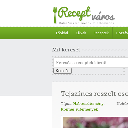
Főoldal
Cikkek
Receptek
Hozzáv
Mit keresel
Keresés
Tejszínes reszelt cso
Típus:
Habos sütemény
,
Nehéz
Krémes sütemények