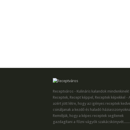
Receptváros - Kulináris kalandok mindenkinek!
Receptek, Recept képpel, Receptek képekkel - 
azért jött létre, hogy az igényes receptek kedv
csináljanak a kezdő és haladó háziasszonyokna
Reméljük, hogy a képes receptek segítenek
gazdagítani a főzni vágyók szakácskönyvét.......