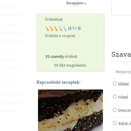
Receptjeim »
Értékelések
(3.7 / 5)
Heti ked
Értékeld a receptet!
Szava
35 személy
értékelt
59 383 megtekintés
Melyik t
Kapcsolódó receptek:
Előétel
Főétel
Desszer
Italok, 