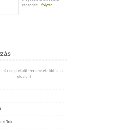
receptjét!
...folytat
venc
zás
ípusú receptekből szeretnétek többet az
oldalon?
t
koktélok