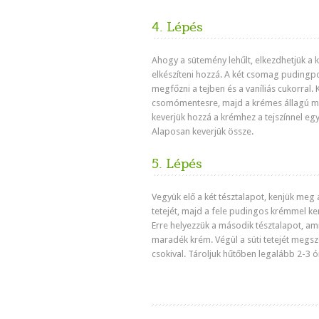
4. Lépés
Ahogy a sütemény lehűlt, elkezdhetjük a 
elkészíteni hozzá. A két csomag pudingpo
megfőzni a tejben és a vaníliás cukorral. 
csomómentesre, majd a krémes állagú m
keverjük hozzá a krémhez a tejszínnel egy
Alaposan keverjük össze.
5. Lépés
Vegyük elő a két tésztalapot, kenjük meg 
tetejét, majd a fele pudingos krémmel k
Erre helyezzük a második tésztalapot, ami
maradék krém. Végül a süti tetejét megsz
csokival. Tároljuk hűtőben legalább 2-3 ó