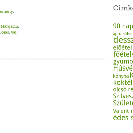
Cimk
ütemény
,
90 nap
,
Margarin
,
Tojás
,
Vaj
,
apró süte
dess
előétel
főétel
gyümö
Húsvé
konyha
koktél
olcsó r
Szilves
Szüle
Valenti
édes 