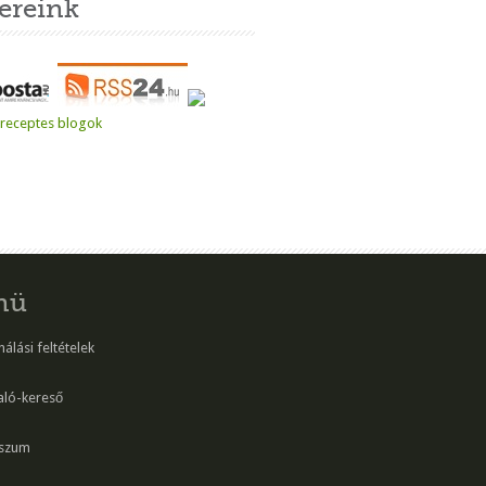
ereink
nü
álási feltételek
aló-kereső
szum