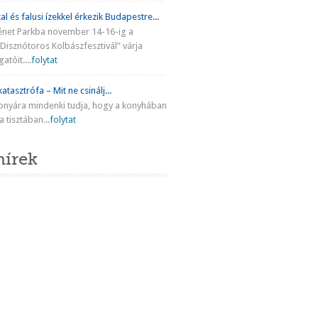
al és falusi ízekkel érkezik Budapestre...
énet Parkba november 14-16-ig a
Disznótoros Kolbászfesztivál” várja
atóit....
folytat
atasztrófa – Mit ne csinálj...
onyára mindenki tudja, hogy a konyhában
 tisztában...
folytat
hírek