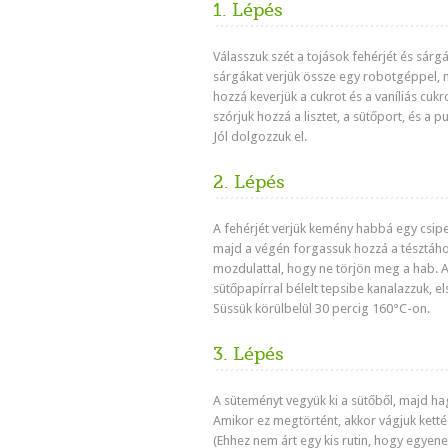
1. Lépés
Válasszuk szét a tojások fehérjét és sárgá
sárgákat verjük össze egy robotgéppel,
hozzá keverjük a cukrot és a vaníliás cukr
szórjuk hozzá a lisztet, a sütőport, és a 
Jól dolgozzuk el.
2. Lépés
A fehérjét verjük kemény habbá egy csipe
majd a végén forgassuk hozzá a tésztáho
mozdulattal, hogy ne törjön meg a hab. A
sütőpapírral bélelt tepsibe kanalazzuk, els
Süssük körülbelül 30 percig 160°C-on.
3. Lépés
A süteményt vegyük ki a sütőből, majd hag
Amikor ez megtörtént, akkor vágjuk ketté 
(Ehhez nem árt egy kis rutin, hogy egyene