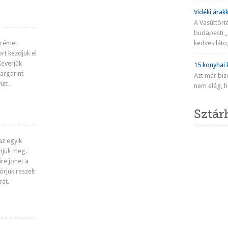
Vidéki árakk
A Vasúttört
budapesti „
krémet
kedves látog
rt kezdjük el
Diétás tejszelet
Stollwerck szelet
Diós habos szelet
Gyümölcsös szelet
Lime kocka recept
Keverjük
15 konyhai k
argarint
Azt már biz
ütt.
nem elég, ha
Sztár
az egyik
enjük meg.
re jöhet a
órjuk reszelt
rát.