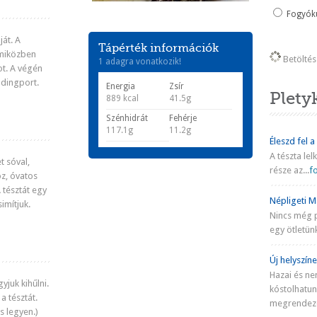
Fogyókú
ját. A
Tápérték információk
 miközben
Betöltés 
1 adagra vonatkozik!
ot. A végén
pudingport.
Energia
Zsír
Plety
889 kcal
41.5g
Szénhidrát
Fehérje
117.1g
11.2g
Éleszd fel a
A tészta lel
t sóval,
része az...
fo
z, óvatos
 tésztát egy
Népligeti Ma
imítjuk.
Nincs még 
egy ötletünk
Új helyszíne
Hazai és ne
yjuk kihűlni.
kóstolhatu
a tésztát.
megrendezé
s legyen.)