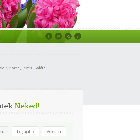
alok
,
Köret
,
Leves
,
Saláták
ptek
Neked!
erű
Legújabb
Véletlen