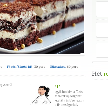
rc
Főzési/Sütési idő:
30 perc
Elkészítés:
60 perc
Hét
r
egyszerű
E.J.S.
Egyik hobbim a főzés,
szeretek új dolgokat
kitalálni és kísérletezni
a finomságokkal.