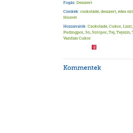
Fogás:
Desszert
Cimkék:
csokoládé
,
desszert
,
édes s
Húsvét
Hozzávalók:
Csokoládé
,
Cukor
,
Liszt
Pudingpor
,
Só
,
Sütőpor
,
Tej
,
Tejszín
,
Vaníliás Cukor
Save
Kommentek