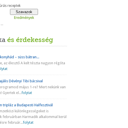
rás receptek
Eredmények
...
ka
és érdekesség
 konyhád – süss bátran...
ke, az élesztő A kelt tészta nagyon régóta
lytat
jális Dévényi Tibi bácsival
programod május 1-re? Mert nekünk van
! Gyertek el...
folytat
n tripláz a Budapesti Halfesztivál
mzetközi különlegességeket is
nk februárban Harmadik alkalommal kerül
sre február...
folytat