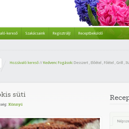
aló-kereső
Szakácsaink
Regisztrálj!
Receptbeküldő
Hozzávaló kereső
//
Kedvenc Fogások:
Desszert
,
Előétel
,
Főétel
,
Grill
,
It
kis süti
Rece
ség:
Könnyű
Népsz