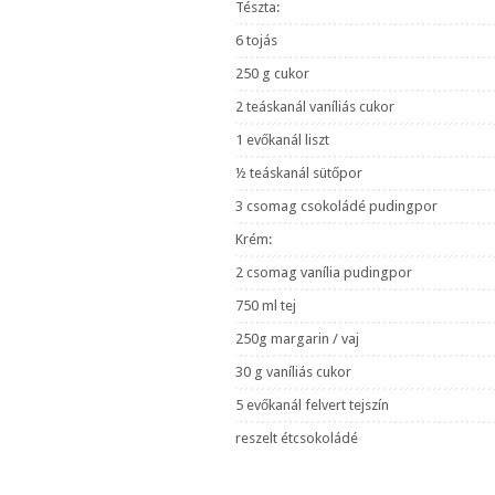
Tészta:
6 tojás
250 g cukor
2 teáskanál vaníliás cukor
1 evőkanál liszt
½ teáskanál sütőpor
3 csomag csokoládé pudingpor
Krém:
2 csomag vanília pudingpor
750 ml tej
250g margarin / vaj
30 g vaníliás cukor
5 evőkanál felvert tejszín
reszelt étcsokoládé