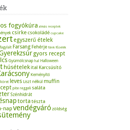
ék
os fogyókúra
almás receptek
csirke
csokoládé
mények
cupcake
zert
egyszerű ételek
Farsang
Fehérje
fagylalt
fánk
főzelék
Gyerekzsúr
gyors recept
lcs
Gyümölcsnap
Halloween
hal
t
húsételek
ital
Karcsúsító
Karácsony
Keményítő
leves
muffin
Liszt nélkül
köret
ecept
saláta
pite
reggeli
zter
Szénhidrát
tésnap
torta
tészta
vendégváró
n-nap
zöldség
sütemény