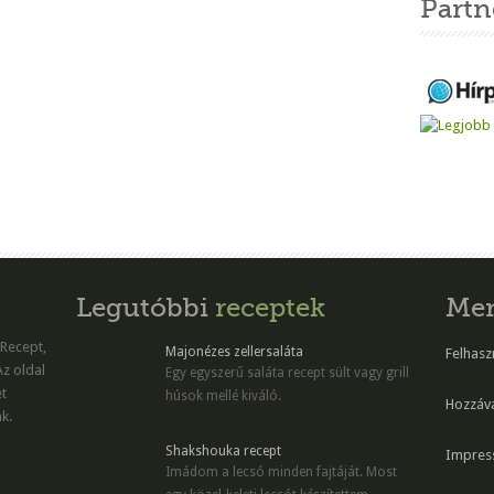
Partn
Legutóbbi
receptek
Me
 Recept,
Majonézes zellersaláta
Felhaszn
Az oldal
Egy egyszerű saláta recept sült vagy grill
et
húsok mellé kiváló.
Hozzáv
k.
Shakshouka recept
Impres
Imádom a lecsó minden fajtáját. Most