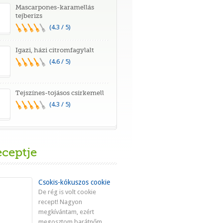
Mascarpones-karamellás
tejberizs
(4.3 / 5)
Igazi, házi citromfagylalt
(4.6 / 5)
Tejszínes-tojásos csirkemell
(4.3 / 5)
eceptje
Csokis-kókuszos cookie
De rég is volt cookie
recept! Nagyon
megkívántam, ezért
megosztom barátnőm