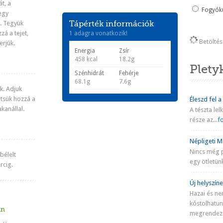
t, a
Fogyókú
 egy
.
Tegyük
Tápérték információk
zá a tejet,
1 adagra vonatkozik!
Betöltés 
erjük.
Energia
Zsír
458 kcal
18.2g
Plety
Szénhidrát
Fehérje
68.1g
7.6g
k. Adjuk
ntsük hozzá a
Éleszd fel a
kanállal.
A tészta lel
része az...
fo
Népligeti Ma
Nincs még 
bélelt
egy ötletünk
rcig.
Új helyszíne
Hazai és ne
kóstolhatu
in
megrendezé