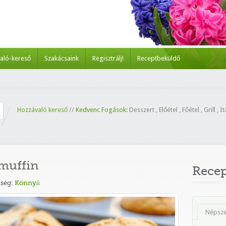
aló-kereső
Szakácsaink
Regisztrálj!
Receptbeküldő
Hozzávaló kereső
//
Kedvenc Fogások:
Desszert
,
Előétel
,
Főétel
,
Grill
,
It
muffin
Rece
ség:
Könnyű
Népsz