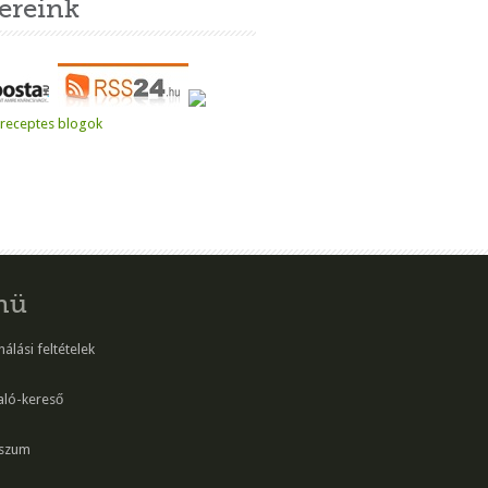
ereink
nü
álási feltételek
aló-kereső
szum