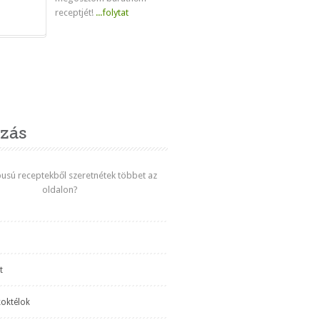
receptjét!
...folytat
venc
zás
ípusú receptekből szeretnétek többet az
oldalon?
t
koktélok