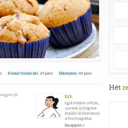
rc
Főzési/Sütési idő:
25 perc
Elkészítés:
40 perc
Hét
r
 nagyon jól
E.J.S.
Egyik hobbim a főzés,
szeretek új dolgokat
kitalálni és kísérletezni
a finomságokkal.
Receptjeim »