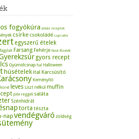
ék
os fogyókúra
almás receptek
csirke
csokoládé
mények
cupcake
zert
egyszerű ételek
Farsang
Fehérje
fagylalt
fánk
főzelék
Gyerekzsúr
gyors recept
lcs
Gyümölcsnap
Halloween
hal
t
húsételek
ital
Karcsúsító
Karácsony
Keményítő
leves
muffin
Liszt nélkül
köret
ecept
saláta
pite
reggeli
zter
Szénhidrát
tésnap
torta
tészta
vendégváró
n-nap
zöldség
sütemény