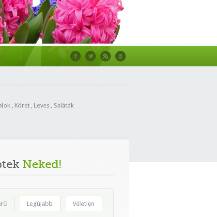
alok
,
Köret
,
Leves
,
Saláták
ptek
Neked!
erű
Legújabb
Véletlen