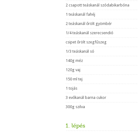
2 csapott teáskanál szódabikarbóna
1 teáskanál fahéj
2 teáskanál őrölt gyömbér
1/4 teáskanál szerecsendió
csipet őrölt szegfűszeg
1/3 teáskanál só
140g méz
120g vaj
150 ml tej
1 tojás
3 evőkanál barna cukor
300g szilva
1. lépés