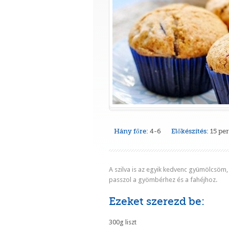
Hány főre:
4-6
Előkészítés:
15 pe
A szilva is az egyik kedvenc gyümölcsöm,
passzol a gyömbérhez és a fahéjhoz.
Ezeket szerezd be:
300g liszt