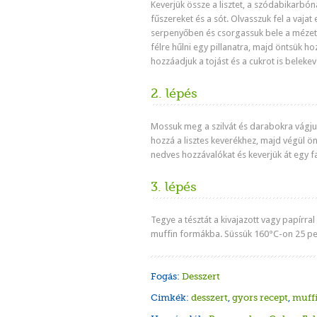
Keverjük össze a lisztet, a szódabikarbóná
fűszereket és a sót.
Olvasszuk fel a vajat
serpenyőben és csorgassuk bele a mézet
félre hűlni egy pillanatra, majd ö
ntsük hoz
hozzáadjuk a tojást és a cukrot is belekev
2. lépés
Mossuk meg a szilvát és darabokra vágju
hozzá a lisztes keverékhez, majd végül ö
nedves hozzávalókat és keverjük át egy fa
3. lépés
Tegye a tésztát a kivajazott vagy papírral 
muffin formákba.
Süssük 160°C-on 25 pe
Fogás:
Desszert
Cimkék:
desszert
,
gyors recept
,
muff