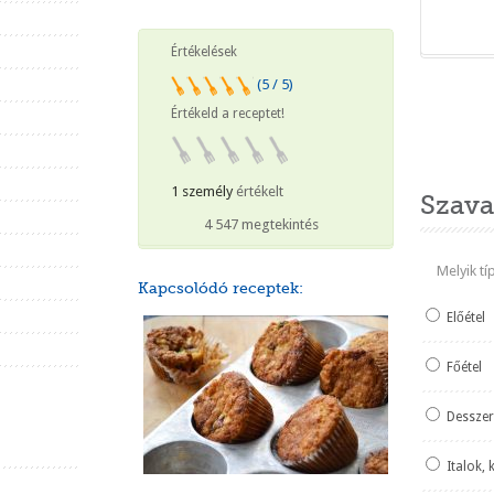
Értékelések
(5 / 5)
Értékeld a receptet!
Heti ked
1 személy
értékelt
Szava
4 547 megtekintés
Melyik t
Kapcsolódó receptek:
Előétel
Főétel
Desszer
Italok, 