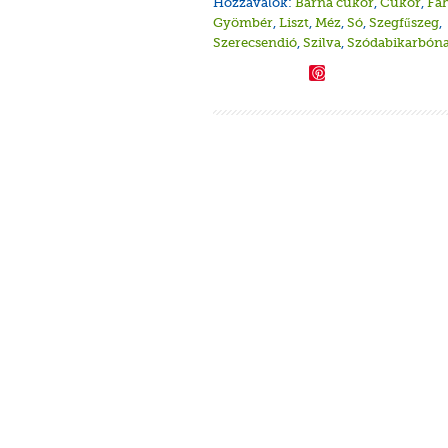
Hozzávalók:
Barna cukor
,
Cukor
,
Fah
Gyömbér
,
Liszt
,
Méz
,
Só
,
Szegfűszeg
,
Szerecsendió
,
Szilva
,
Szódabikarbón
Save