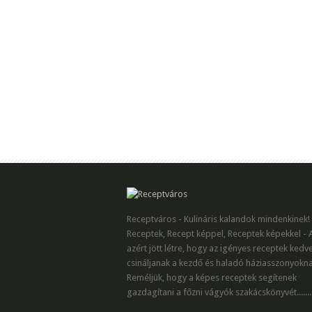
Receptváros - Kulináris kalandok mindenkinek!
Receptek, Recept képpel, Receptek képekkel - 
azért jött létre, hogy az igényes receptek kedv
csináljanak a kezdő és haladó háziasszonyokna
Reméljük, hogy a képes receptek segítenek
gazdagítani a főzni vágyók szakácskönyvét.......