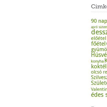
Cimk
90 nap
apró süte
dess
előétel
főétel
gyümö
Húsvé
konyha
koktél
olcsó r
Szilves
Szüle
Valenti
édes 