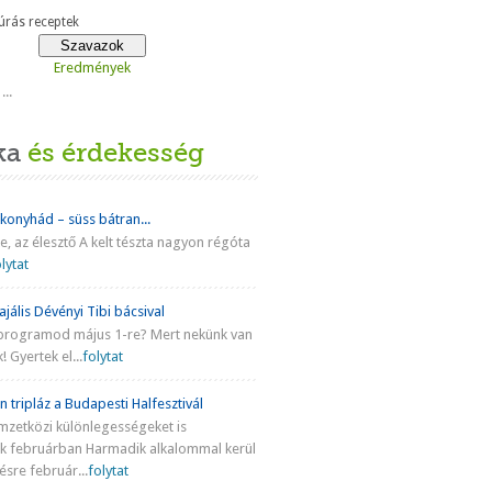
rás receptek
Eredmények
...
ka
és érdekesség
 konyhád – süss bátran...
ke, az élesztő A kelt tészta nagyon régóta
lytat
jális Dévényi Tibi bácsival
programod május 1-re? Mert nekünk van
! Gyertek el...
folytat
n tripláz a Budapesti Halfesztivál
mzetközi különlegességeket is
nk februárban Harmadik alkalommal kerül
sre február...
folytat