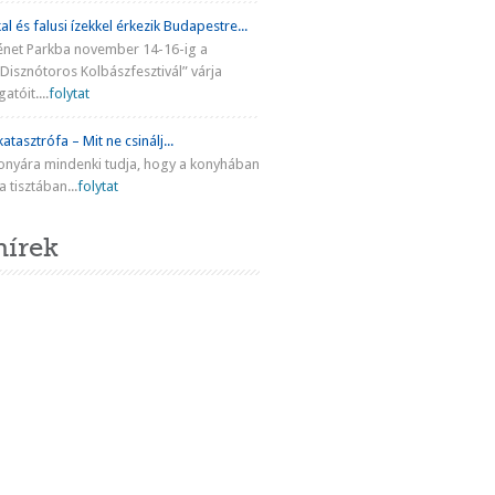
al és falusi ízekkel érkezik Budapestre...
énet Parkba november 14-16-ig a
Disznótoros Kolbászfesztivál” várja
atóit....
folytat
atasztrófa – Mit ne csinálj...
onyára mindenki tudja, hogy a konyhában
 tisztában...
folytat
hírek