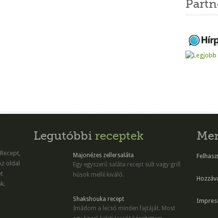
Partn
Legutóbbi
receptek
Me
 Recept,
Majonézes zellersaláta
Felhaszn
Az oldal
Egy egyszerű saláta recept sült vagy grill
et
húsok mellé kiváló.
Hozzáv
k.
Shakshouka recept
Impres
Imádom a lecsó minden fajtáját. Most