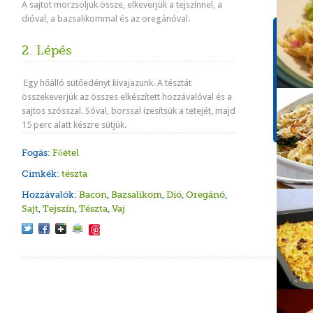
A sajtot morzsoljuk össze, elkeverjük a tejszínnel, a
dióval, a bazsalikommal és az oregánóval.
Tápér
1 adagr
2. Lépés
Energ
Egy hőálló sütőedényt kivajazunk. A tésztát
823 k
összekeverjük az összes elkészített hozzávalóval és a
Szénh
sajtos szósszal. Sóval, borssal ízesítsük a tetejét, majd
65.1g
15 perc alatt készre sütjük.
Fogás:
Főétel
Cimkék:
tészta
Hozzávalók:
Bacon
,
Bazsalikom
,
Dió
,
Oregánó
,
Sajt
,
Tejszín
,
Tészta
,
Vaj
Save