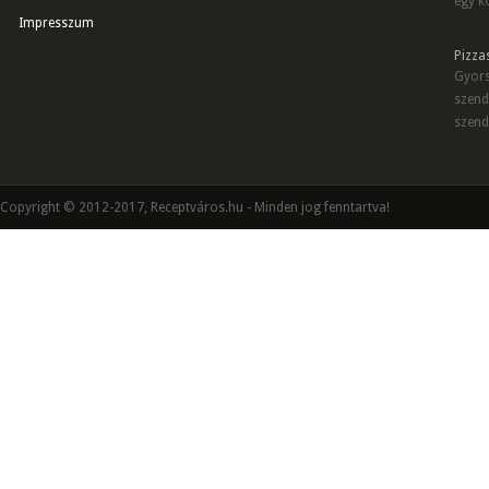
egy kö
Impresszum
Pizza
Gyors
szend
szend
Copyright © 2012-2017, Receptváros.hu - Minden jog fenntartva!