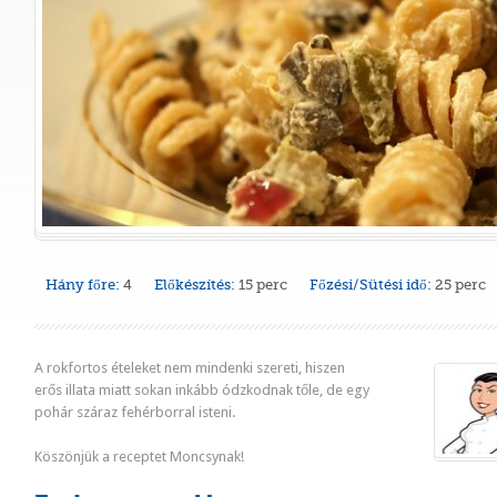
Hány főre:
4
Előkészítés:
15 perc
Főzési/Sütési idő:
25 perc
A rokfortos ételeket nem mindenki szereti, hiszen
erős illata miatt sokan inkább ódzkodnak tőle, de egy
pohár száraz fehérborral isteni.
Köszönjük a receptet Moncsynak!