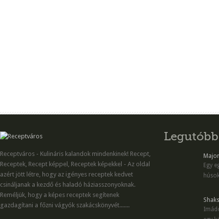
Legutóbb
Receptváros - Kulináris kalandok mindenkinek! Recept,
Majon
Receptek, Recept képpel, Receptek képekkel - Az oldal
Egy eg
azért jött létre, hogy az igényes receptek kedvet
húsok
csináljanak a kezdő és haladó háziasszonyoknak.
Reméljük, hogy a képes receptek segítenek
Shaks
gazdagítani a főzni vágyók szakácskönyvét.......
Imádo