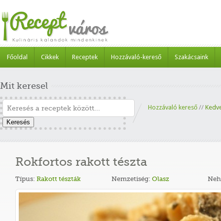
Főoldal
Cikkek
Receptek
Hozzávaló-kereső
Szakácsaink
Mit keresel
Hozzávaló kereső
//
Kedv
Keresés
Rokfortos rakott tészta
Típus:
Rakott tészták
Nemzetiség:
Olasz
Neh