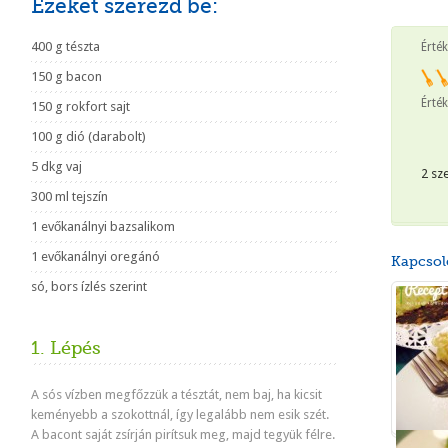
Ezeket szerezd be:
400 g tészta
Érté
150 g bacon
Érték
150 g rokfort sajt
100 g dió (darabolt)
5 dkg vaj
2 sz
300 ml tejszín
1 evőkanálnyi bazsalikom
1 evőkanálnyi oregánó
Kapcsol
só, bors ízlés szerint
1. Lépés
A sós vízben megfőzzük a tésztát, nem baj, ha kicsit
keményebb a szokottnál, így legalább nem esik szét.
A bacont saját zsírján pirítsuk meg, majd tegyük félre.