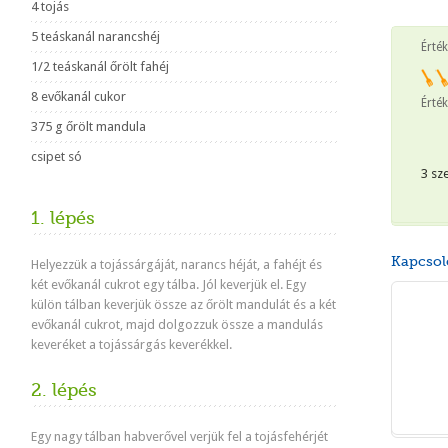
4 tojás
5 teáskanál narancshéj
Érté
1/2 teáskanál őrölt fahéj
8 evőkanál cukor
Érték
375 g őrölt mandula
csipet só
3 sz
1. lépés
Kapcsol
Helyezzük a tojássárgáját, narancs héját, a fahéjt és
két evőkanál cukrot egy tálba. Jól keverjük el. Egy
külön tálban keverjük össze az őrölt mandulát és a két
evőkanál cukrot, majd dolgozzuk össze a mandulás
keveréket a tojássárgás keverékkel.
2. lépés
Egy nagy tálban habverővel verjük fel a tojásfehérjét