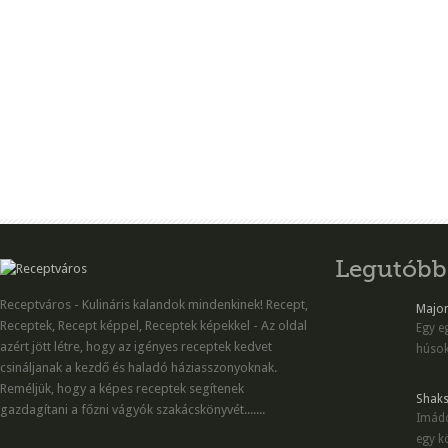
Legutóbb
Receptváros - Kulináris kalandok mindenkinek! Recept,
Majon
Receptek, Recept képpel, Receptek képekkel - Az oldal
Egy eg
azért jött létre, hogy az igényes receptek kedvet
húsok
csináljanak a kezdő és haladó háziasszonyoknak.
Reméljük, hogy a képes receptek segítenek
Shaks
gazdagítani a főzni vágyók szakácskönyvét.......
Imádo
egy kö