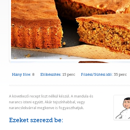
Hány főre:
8
Előkészítés:
15 perc
Főzési/Sütési idő:
35 perc
A következő recept liszt nélkül készül. A mandula és
narancs isteni együtt. Akár tejszínhabbal, vagy
narancslekvárral megkenve is fogyaszthatjuk.
Ezeket szerezd be: