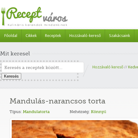
Főoldal
Cikkek
Receptek
Hozzávaló-kereső
Szakácsaink
Mit keresel
Hozzávaló kereső
//
Kedv
Keresés
Mandulás-narancsos torta
Típus:
Mandulatorta
Nehézség:
Könnyű