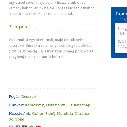
egy csipet sóval, majd adjunk hozzá a cukrot és
kemény habot verünk belőle. Forgassuk a tojáshabot
Tápér
a másik keverékhez laza mozdulatokkal.
1 adagr
3. lépés
Energ
184 k
Vajazzunk ki egy piteformát, majd öntsük bele a
Szénh
keveréket. Süssük a süteményt előmelegített sütőben
17.1g
(190°C) 35 percig. Tálláskor szórjuk meg porcukorral,
vagy kenjük meg narancslekvárral.
Fogás:
Desszert
Cimkék:
Karácsony
,
Liszt nélkül
,
Születésnap
Hozzávalók:
Cukor
,
Fahéj
,
Mandula
,
Narancs
,
Só
,
Tojás