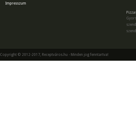
Impresszum
Pizza
Gyors
szend
szend
Copyright © 2012-2017, Receptváros.hu - Minden jog fenntartva!