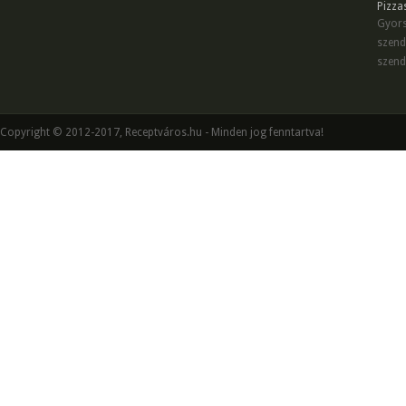
Pizza
Gyors
szend
szend
Copyright © 2012-2017, Receptváros.hu - Minden jog fenntartva!