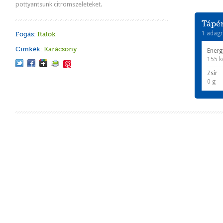
pottyantsunk citromszeleteket.
Tápér
1 adagr
Fogás:
Italok
Cimkék:
Karácsony
Energ
155 k
Save
Zsír
0 g