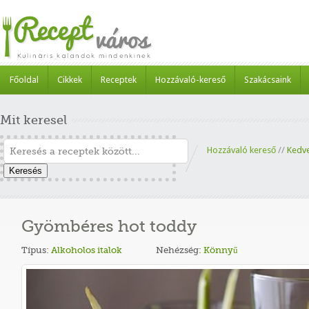
Főoldal
Cikkek
Receptek
Hozzávaló-kereső
Szakácsaink
Mit keresel
Hozzávaló kereső
//
Kedv
Keresés
Gyömbéres hot toddy
Típus:
Alkoholos italok
Nehézség:
Könnyű