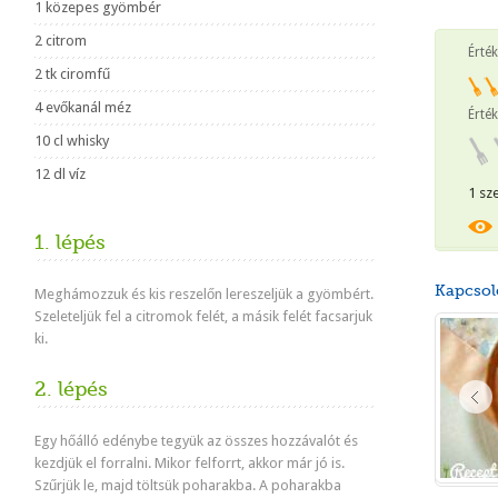
1 közepes gyömbér
2 citrom
Érté
2 tk ciromfű
4 evőkanál méz
Érték
10 cl whisky
12 dl víz
1 sz
1. lépés
Kapcsol
Meghámozzuk és kis reszelőn lereszeljük a gyömbért.
Szeleteljük fel a citromok felét, a másik felét facsarjuk
ki.
2. lépés
Egy hőálló edénybe tegyük az összes hozzávalót és
kezdjük el forralni. Mikor felforrt, akkor már jó is.
Szűrjük le, majd töltsük poharakba. A poharakba