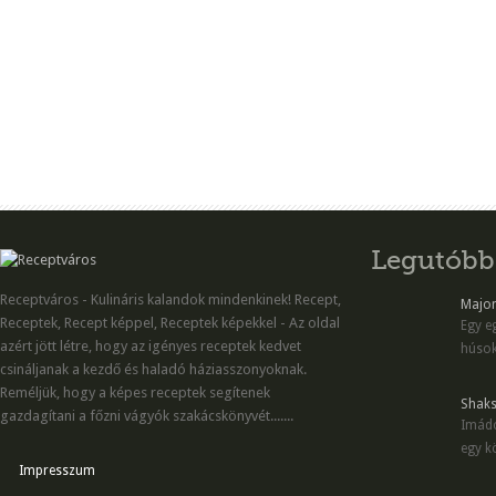
Legutóbb
Receptváros - Kulináris kalandok mindenkinek! Recept,
Majon
Receptek, Recept képpel, Receptek képekkel - Az oldal
Egy eg
azért jött létre, hogy az igényes receptek kedvet
húsok
csináljanak a kezdő és haladó háziasszonyoknak.
Reméljük, hogy a képes receptek segítenek
Shaks
gazdagítani a főzni vágyók szakácskönyvét.......
Imádo
egy kö
Impresszum