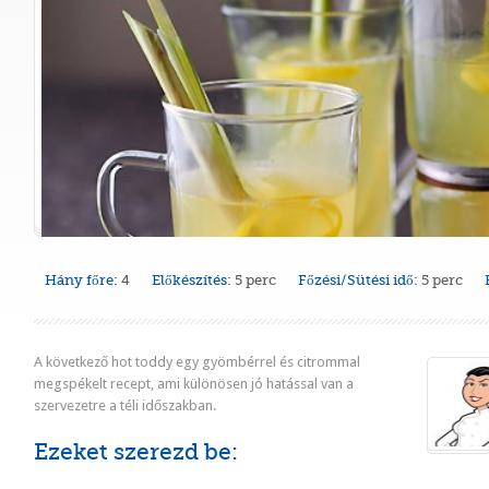
Hány főre:
4
Előkészítés:
5 perc
Főzési/Sütési idő:
5 perc
A következő hot toddy egy gyömbérrel és citrommal
megspékelt recept, ami különösen jó hatással van a
szervezetre a téli időszakban.
Ezeket szerezd be: