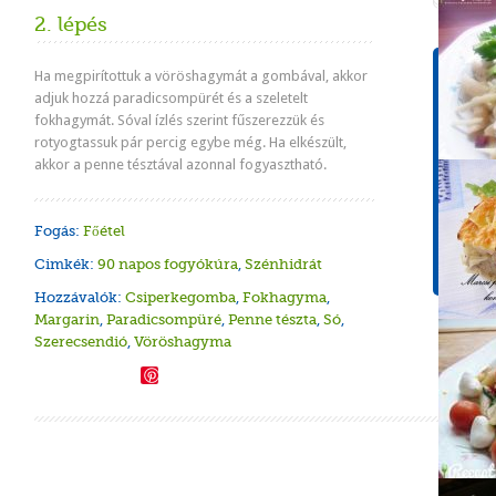
2. lépés
Tápér
Ha megpirítottuk a vöröshagymát a gombával, akkor
1 adagr
adjuk hozzá paradicsompürét és a szeletelt
fokhagymát. Sóval ízlés szerint fűszerezzük és
Energ
rotyogtassuk pár percig egybe még. Ha elkészült,
521 k
akkor a penne tésztával azonnal fogyasztható.
Koles
73 m
Fogás:
Főétel
Cuko
15,4 
Cimkék:
90 napos fogyókúra
,
Szénhidrát
Hozzávalók:
Csiperkegomba
,
Fokhagyma
,
Margarin
,
Paradicsompüré
,
Penne tészta
,
Só
,
Szerecsendió
,
Vöröshagyma
Save