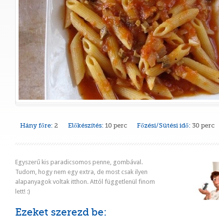
Hány főre:
2
Előkészítés:
10 perc
Főzési/Sütési idő:
30 perc
Egyszerű kis paradicsomos penne, gombával.
Tudom, hogy nem egy extra, de most csak ilyen
alapanyagok voltak itthon. Attól függetlenül finom
lett! :)
Ezeket szerezd be: