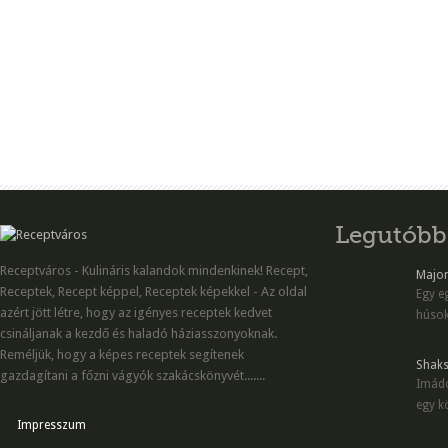
Legutóbb
Receptváros - Kulináris kalandok mindenkinek! Recept,
Majon
Receptek, Recept képpel, Receptek képekkel - Az oldal
Egy eg
azért jött létre, hogy az igényes receptek kedvet
húsok
csináljanak a kezdő és haladó háziasszonyoknak.
Reméljük, hogy a képes receptek segítenek
Shaks
gazdagítani a főzni vágyók szakácskönyvét.......
Imádo
egy kö
Impresszum