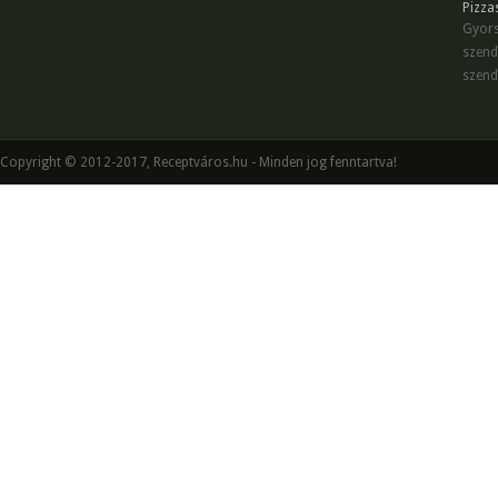
Pizza
Gyors
szend
szend
Copyright © 2012-2017, Receptváros.hu - Minden jog fenntartva!