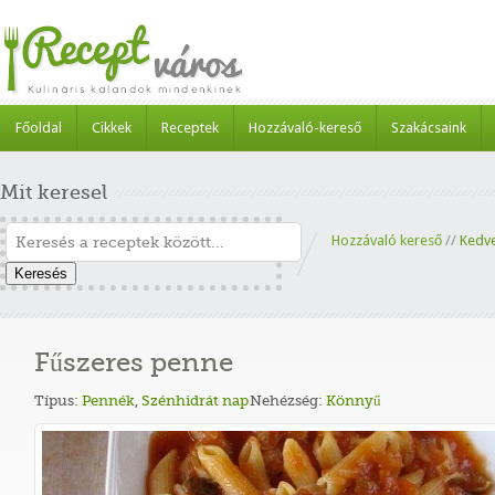
Főoldal
Cikkek
Receptek
Hozzávaló-kereső
Szakácsaink
Mit keresel
Hozzávaló kereső
//
Kedv
Keresés
Fűszeres penne
Típus:
Pennék
,
Szénhidrát nap
Nehézség:
Könnyű