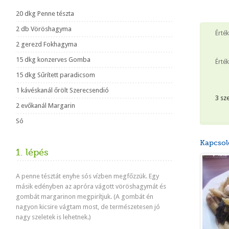
20 dkg Penne tészta
2 db Vöröshagyma
Érté
2 gerezd Fokhagyma
15 dkg konzerves Gomba
Érték
15 dkg Sűrített paradicsom
1 kávéskanál őrölt Szerecsendió
3 sz
2 evőkanál Margarin
Só
Kapcsol
1. lépés
A penne tésztát enyhe sós vízben megfőzzük. Egy
másik edényben az apróra vágott vöröshagymát és
gombát margarinon megpirítjuk. (A gombát én
nagyon kicsire vágtam most, de természetesen jó
nagy szeletek is lehetnek.)