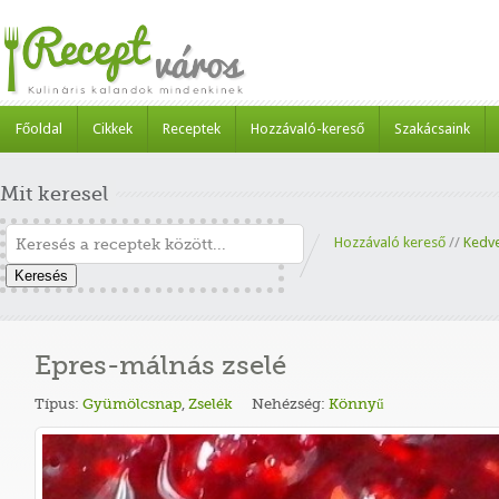
Főoldal
Cikkek
Receptek
Hozzávaló-kereső
Szakácsaink
Mit keresel
Hozzávaló kereső
//
Kedv
Keresés
Epres-málnás zselé
Típus:
Gyümölcsnap
,
Zselék
Nehézség:
Könnyű