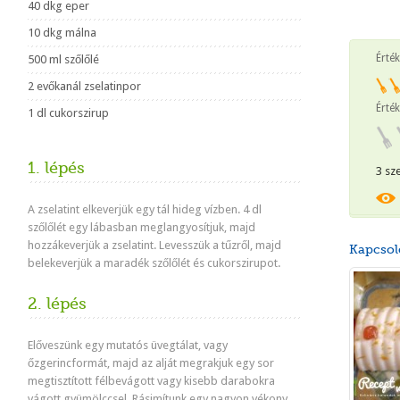
40 dkg eper
10 dkg málna
Érté
500 ml szőlőlé
2 evőkanál zselatinpor
Érték
1 dl cukorszirup
1. lépés
3 sz
A zselatint elkeverjük egy tál hideg vízben. 4 dl
szőlőlét egy lábasban meglangyosítjuk, majd
hozzákeverjük a zselatint. Levesszük a tűzről, majd
Kapcsol
belekeverjük a maradék szőlőlét és cukorszirupot.
2. lépés
Előveszünk egy mutatós üvegtálat, vagy
őzgerincformát, majd az alját megrakjuk egy sor
megtisztított félbevágott vagy kisebb darabokra
vágott gyümölccsel. Rásimítunk egy nagyon vékony