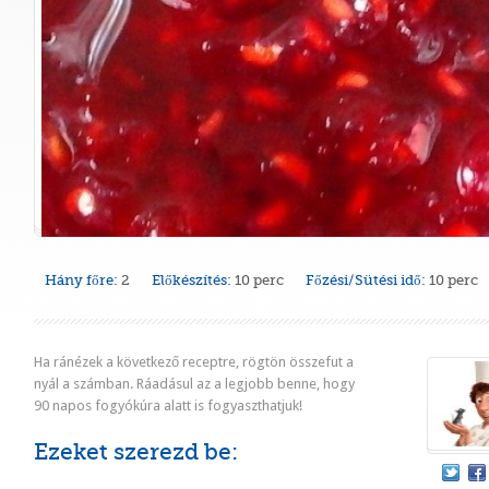
Hány főre:
2
Előkészítés:
10 perc
Főzési/Sütési idő:
10 perc
Ha ránézek a következő receptre, rögtön összefut a
nyál a számban. Ráadásul az a legjobb benne, hogy
90 napos fogyókúra alatt is fogyaszthatjuk!
Ezeket szerezd be: