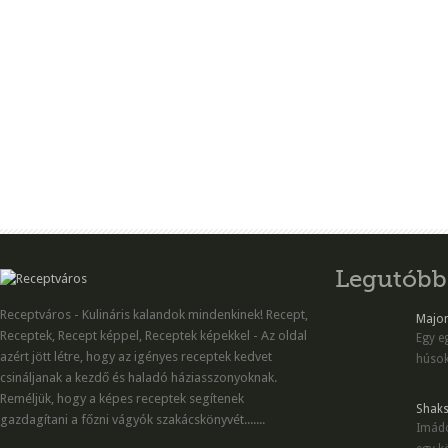
Legutóbb
Receptváros - Kulináris kalandok mindenkinek! Recept,
Majon
Receptek, Recept képpel, Receptek képekkel - Az oldal
Egy eg
azért jött létre, hogy az igényes receptek kedvet
húsok
csináljanak a kezdő és haladó háziasszonyoknak.
Reméljük, hogy a képes receptek segítenek
Shaks
gazdagítani a főzni vágyók szakácskönyvét.......
Imádo