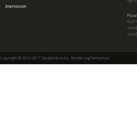
egy kö
Impresszum
Pizza
Gyors
szend
szend
Copyright © 2012-2017, Receptváros.hu - Minden jog fenntartva!