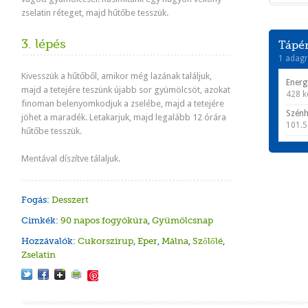
zselatin réteget, majd hűtőbe tesszük.
3. lépés
Tápér
1 adagr
Kivesszük a hűtőből, amikor még lazának találjuk,
Energ
majd a tetejére teszünk újabb sor gyümölcsöt, azokat
428 k
finoman belenyomkodjuk a zselébe, majd a tetejére
Szénh
jöhet a maradék. Letakarjuk, majd legalább 12 órára
101.5
hűtőbe tesszük.
Mentával díszítve tálaljuk.
Fogás:
Desszert
Cimkék:
90 napos fogyókúra
,
Gyümölcsnap
Hozzávalók:
Cukorszirup
,
Eper
,
Málna
,
Szőlőlé
,
Zselatin
Save