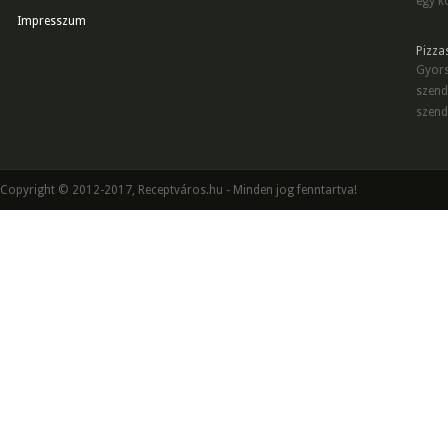
egy kö
Impresszum
Pizza
Gyors
szend
szend
Copyright © 2012-2017, Receptváros.hu - Minden jog fenntartva!