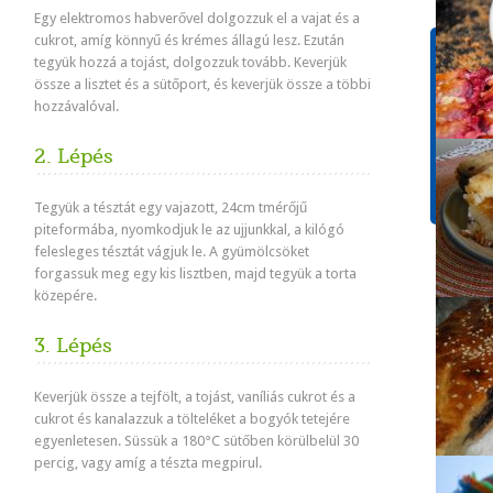
Egy elektromos habverővel dolgozzuk el a vajat és a
cukrot, amíg könnyű és krémes állagú lesz. Ezután
Tápér
tegyük hozzá
a tojást, dolgozzuk tovább.
Keverjük
1 adagr
össze a lisztet és a sütőport, és keverjük össze a többi
hozzávalóval.
Energ
458 k
2. Lépés
Szénh
60.4g
Tegyük a tésztát egy vajazott, 24cm tmérőjű
piteformába, nyomkodjuk le az ujjunkkal, a kilógó
felesleges tésztát vágjuk le. A gyümölcsöket
forgassuk meg egy kis lisztben, majd tegyük a torta
közepére.
3. Lépés
Keverjük össze a tejfölt, a tojást, vaníliás cukrot és a
cukrot és kanalazzuk a tölteléket a bogyók tetejére
egyenletesen.
Süssük a 180°C sütőben körülbelül 30
percig, vagy amíg a tészta megpirul.