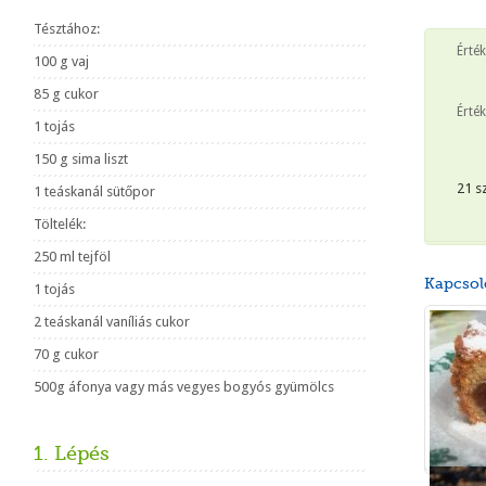
Tésztához:
Érté
100 g vaj
85 g cukor
Érték
1 tojás
150 g sima liszt
21 s
1 teáskanál sütőpor
Töltelék:
250 ml tejföl
Kapcsol
1 tojás
2 teáskanál vaníliás cukor
70 g cukor
500g áfonya vagy más vegyes bogyós gyümölcs
1. Lépés