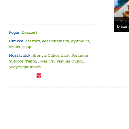
Szilval
Rumos-
Szilvás
Diétás
pite
Diétás 
Fogás:
Desszert
Cimkék:
desszert
,
édes sütemény
,
gyümölcs
,
Születésnap
Hozzávalók:
Áfonya
,
Cukor
,
Liszt
,
Porcukor
,
Sütőpor
,
Tejföl
,
Tojás
,
Vaj
,
Vaníliás Cukor
,
Vegyes gyümölcs
Save