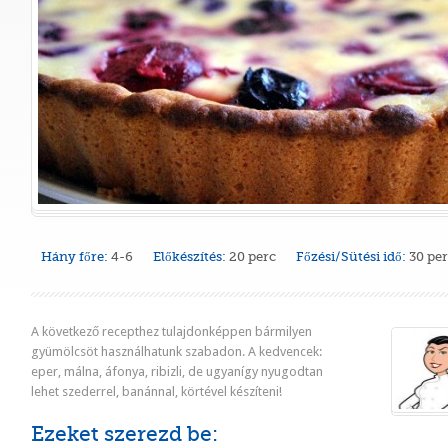
Hány főre:
4-6
Előkészítés:
20 perc
Főzési/Sütési idő:
30 pe
A következő recepthez tulajdonképpen bármilyen
gyümölcsöt használhatunk szabadon. A kedvencek:
eper, málna, áfonya, ribizli, de ugyanígy nyugodtan
lehet szederrel, banánnal, körtével készíteni!
Ezeket szerezd be: