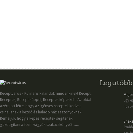
Legutóbb
Receptváros - Kulináris kalandok mindenkinek! Recept,
Majon
Receptek, Recept képpel, Receptek képekkel - Az oldal
Egy eg
azért jött létre, hogy az igényes receptek kedvet
húsok
csináljanak a kezdő és haladó háziasszonyoknak.
Reméljük, hogy a képes receptek segítenek
Shaks
gazdagítani a főzni vágyók szakácskönyvét.......
Imádo