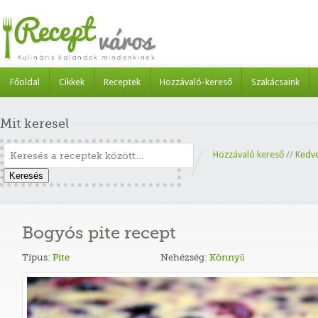
Főoldal
Cikkek
Receptek
Hozzávaló-kereső
Szakácsaink
Mit keresel
Hozzávaló kereső
//
Kedv
Keresés
Bogyós pite recept
Típus:
Pite
Nehézség:
Könnyű