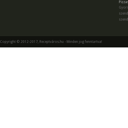
Pizza
Gyors
szend
szend
Copyright © 2012-2017, Receptváros.hu - Minden jog fenntartva!