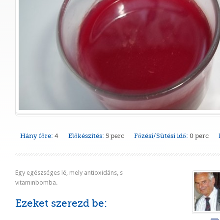
Hány főre:
4
Előkészítés:
5 perc
Főzési/Sütési idő:
0 perc
Egy egészséges lé, mely antioxidáns, s
vitaminbomba.
Ezeket szerezd be: