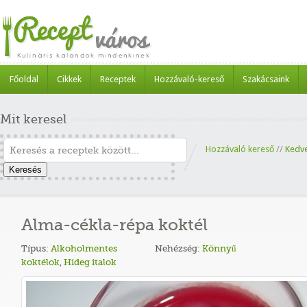
Főoldal
Cikkek
Receptek
Hozzávaló-kereső
Szakácsaink
Mit keresel
Hozzávaló kereső
//
Kedv
Keresés
Alma-cékla-répa koktél
Típus:
Alkoholmentes
Nehézség:
Könnyű
koktélok
,
Hideg italok