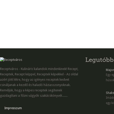
Legutóbb
Receptváros - Kulináris kalandok mindenkinek! Recept,
Majon
Receptek, Recept képpel, Receptek képekkel - Az oldal
Egy eg
azért jött létre, hogy az igényes receptek kedvet
húsok
csináljanak a kezdő és haladó háziasszonyoknak.
Reméljük, hogy a képes receptek segítenek
Shaks
gazdagítani a főzni vágyók szakácskönyvét.......
Imádo
egy kö
Impresszum