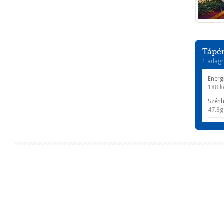
Tápér
1 adagr
Energ
188 k
Szénh
47.8g