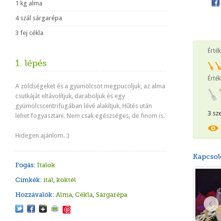
1 kg alma
4 szál sárgarépa
3 fej cékla
Érté
1. lépés
Érték
A zöldségeket és a gyümölcsöt megpucoljuk, az alma
csutkáját eltávolítjuk, daraboljuk és egy
gyümölcscentrifugában lévé alakítjuk, Hűtés után
3 sz
lehet fogyasztani. Nem csak egészséges, de finom is.
Hidegen ajánlom. :)
Kapcsol
Fogás:
Italok
Cimkék:
ital
,
koktél
Hozzávalók:
Alma
,
Cékla
,
Sárgarépa
Save