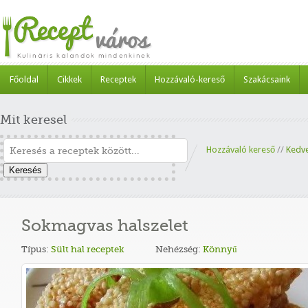
Főoldal
Cikkek
Receptek
Hozzávaló-kereső
Szakácsaink
Mit keresel
Hozzávaló kereső
//
Kedv
Keresés
Sokmagvas halszelet
Típus:
Sült hal receptek
Nehézség:
Könnyű