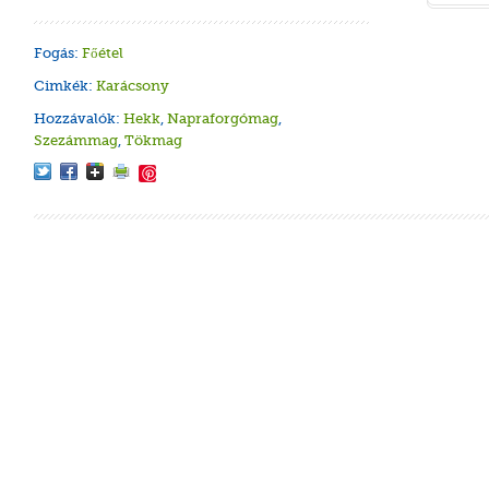
Fogás:
Főétel
Cimkék:
Karácsony
Hozzávalók:
Hekk
,
Napraforgómag
,
Szezámmag
,
Tökmag
Save