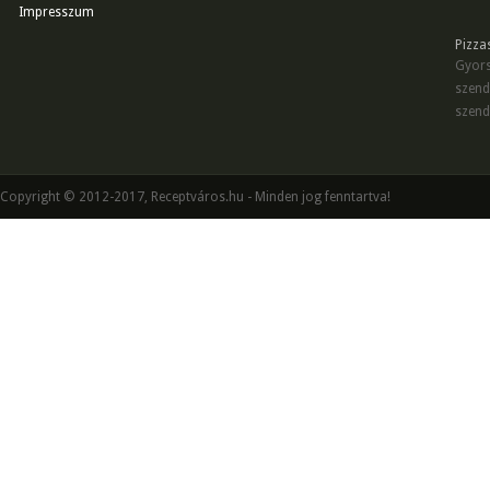
Impresszum
Pizza
Gyors
szend
szend
Copyright © 2012-2017, Receptváros.hu - Minden jog fenntartva!