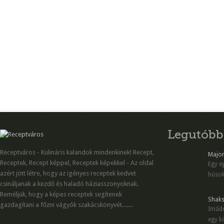
Legutóbb
Receptváros - Kulináris kalandok mindenkinek! Recept,
Majon
Receptek, Recept képpel, Receptek képekkel - Az oldal
Egy eg
azért jött létre, hogy az igényes receptek kedvet
húsok
csináljanak a kezdő és haladó háziasszonyoknak.
Reméljük, hogy a képes receptek segítenek
Shaks
gazdagítani a főzni vágyók szakácskönyvét.......
Imádo
egy kö