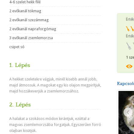
4-6 szelet hekk filé
2 evőkanál tökmag
Érté
2 evőkanál szezámmag
2 evőkanál napraforgómag
Érték
3 evőkanál zsemlemorzsa
csipet só
1 sz
1. Lépés
A hekket szeletekre vágjuk, minél kisebb annál jobb,
Kapcsol
majd átmossuk. A magokat egy kis olajon megpirítjuk,
majd hozzákeverjük a zsemlemorzsához.
2. Lépés
A halakat a szokásos módon kirántjuk, ezúttal a
magvas zsemlemorzsába forgatjuk. Egyszerűen forró
olajban kisütjük.