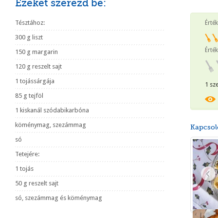
Ezeket szerezd be:
Tésztához:
Érté
300 g liszt
Érték
150 g margarin
120 g reszelt sajt
1 tojássárgája
1 sz
85 g tejföl
1 kiskanál szódabikarbóna
köménymag, szezámmag
Kapcsol
só
Tetejére:
1 tojás
50 g reszelt sajt
só, szezámmag és köménymag