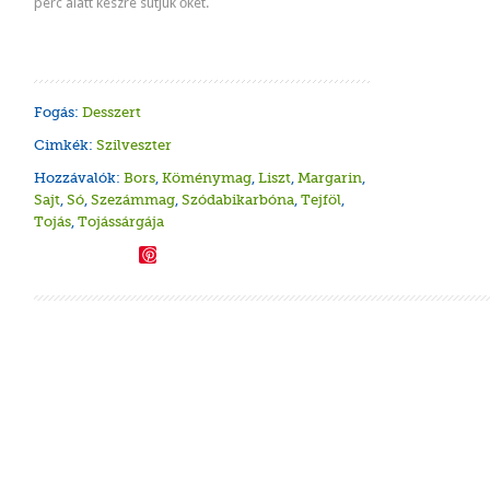
perc alatt készre sütjük őket.
Fogás:
Desszert
Cimkék:
Szilveszter
Hozzávalók:
Bors
,
Köménymag
,
Liszt
,
Margarin
,
Sajt
,
Só
,
Szezámmag
,
Szódabikarbóna
,
Tejföl
,
Tojás
,
Tojássárgája
Save