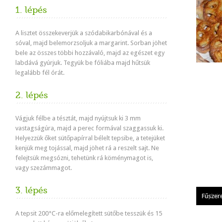
1. lépés
A lisztet összekeverjük a szódabikarbónával és a
sóval, majd belemorzsoljuk a margarint. Sorban jöhet
bele az összes többi hozzávaló, majd az egészet egy
labdává gyúrjuk. Tegyük be fóliába majd hűtsük
legalább fél órát.
2. lépés
Vágjuk félbe a tésztát, majd nyújtsuk ki 3 mm
vastagságúra, majd a perec formával szaggassuk ki.
Helyezzük őket sütőpapírral bélelt tepsibe, a tetejüket
kenjük meg tojással, majd jöhet rá a reszelt sajt. Ne
felejtsük megsózni, tehetünk rá köménymagot is,
vagy szezámmagot.
3. lépés
Apró s
Sajtos 
Tejföl
Fűszer
A tepsit 200°C-ra előmelegített sütőbe tesszük és 15