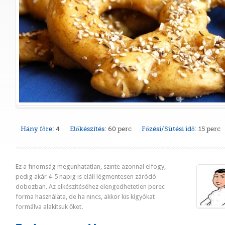
Hány főre:
4
Előkészítés:
60 perc
Főzési/Sütési idő:
15 perc
Ez a finomság megunhatatlan, szinte azonnal elfogy,
pedig akár 4-5 napig is eláll légmentesen záródó
dobozban. Az elkészítéséhez elengedhetetlen perec
forma használata, de ha nincs, akkor kis kígyókat
formálva alakítsuk őket.