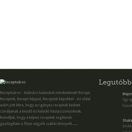
Legutóbb
Receptváros - Kulináris kalandok mindenkinek! Recept,
Majon
Receptek, Recept képpel, Receptek képekkel - Az oldal
Egy eg
azért jött létre, hogy az igényes receptek kedvet
húsok
csináljanak a kezdő és haladó háziasszonyoknak.
Reméljük, hogy a képes receptek segítenek
Shaks
gazdagítani a főzni vágyók szakácskönyvét.......
Imádo