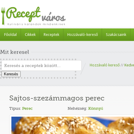
Főoldal
Cikkek
Receptek
Hozzávaló-kereső
Szakácsaink
Mit keresel
Hozzávaló kereső
//
Kedv
Keresés
Sajtos-szezámmagos perec
Típus:
Perec
Nehézség:
Könnyű