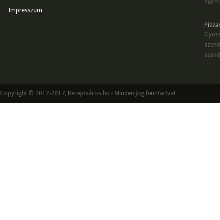
egy kö
Impresszum
Pizza
Gyors
szend
szend
Copyright © 2012-2017, Receptváros.hu - Minden jog fenntartva!